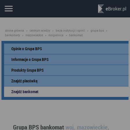
strona główna
»
centrum wiedzy
»
baza instytucji i opinii
»
grupa bps
»
bankomaty
»
mazowieckie
»
mogielnica
»
bankomat
Opinie o Grupa BPS
Informacje o Grupa BPS
Produkty Grupa BPS
Znajdź placówkę
Znajdź bankomat
Grupa BPS bankomat
woj. mazowieckie,