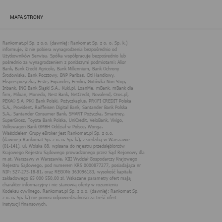
zapewnić jak najlepsze funkcjonowanie serwisu i odpowiednie
dostosowanie usług, świadczonych w ramach serwisu do potrzeb
MAPA STRONY
użytkownika. Zasady świadczenia usług w serwisie określa
regulamin serwisu.
Więcej informacji na temat stosowania technologii cookies w
serwisie dostępne jest w Polityce Cookies.
Polityka Cookies serwisów
internetowych spółki Rankomat.pl Sp. z
o.o. (dawniej: Rankomat Sp. z o. o. Sp.
k.)
Rankomat.pl Sp. z o.o. (dawniej: Rankomat Sp. z o. o. Sp. k.), z
siedzibą w Warszawie (01-141), ul. Wolska 88, wpisana do rejestru
przedsiębiorców Krajowego Rejestru Sądowego prowadzonego
przez Sąd Rejonowy dla m.st. Warszawy w Warszawie, XIII
Wydział Gospodarczy Krajowego Rejestru Sądowego, pod
numerem KRS 0000877277, posiadająca nr NIP: 527-275-18-81,
oraz REGON: 363096183, zwana dalej "Rankomat" wykorzystuje
na swoich stronach internetowych technologię "cookies".
Zasady wykorzystania informacji dostarczonych przez
użytkownika w ramach technologii cookies w trakcie korzystania
ze stron internetowych i Rankomat określa niniejszy dokument.
Każdy użytkownik serwisów Rankomat proszony jest o
zapoznanie się z niniejszym dokumentem i zawartymi w nim