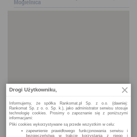
Mogielnica
Drogi Użytkowniku,
Informujemy, że spółka Rankomat.pl Sp. z o.o. (dawniej:
Rankomat Sp. z o. o. Sp. k.), jako administrator serwisu stosuje
technologię cookies. Prosimy o zapoznanie się z poniższymi
informacjami:
Pliki cookies wykorzystywane są przede wszystkim w celu:
zapewnienie prawidłowego funkcjonowania serwisu i
bezpieczeństwa w trakcie korzystania z niego i