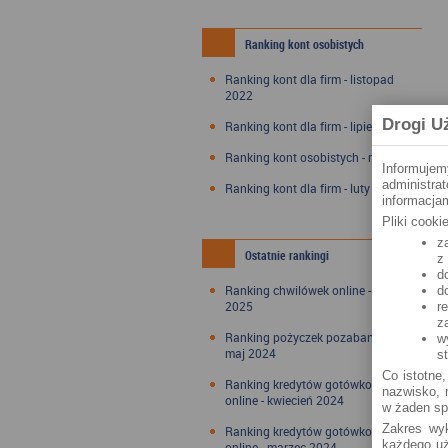
Ranking kont osobistych
Ranking kont dla firm - listopad
2022
Drogi U
Ranking kont dla firm - lipiec 2022
Ranking kont osobistych - maj 2022
Informujem
administra
Ranking kont dla firm - luty 2022
informacjam
Pliki cook
z
Ostatnie rankingi
z
d
Ranking chwilówek online - styczeń
d
2025
r
z
Ranking pożyczek pozabankowych -
w
maj 2024
s
Co istotne,
Ranking kredytów gotówkowych
nazwisko, n
online - kwiecień 2024
w żaden sp
Zakres wyk
Ranking kredytów gotówkowych
każdego uż
online - marzec 2024