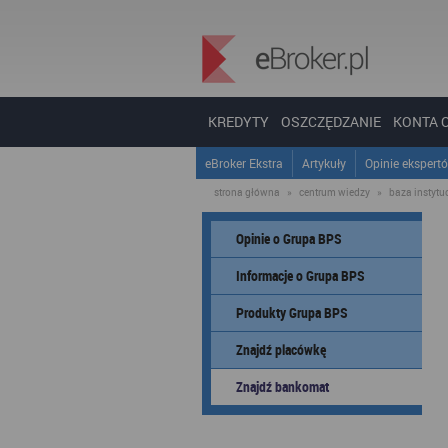
KREDYTY
OSZCZĘDZANIE
KONTA 
eBroker Ekstra
Artykuły
Opinie ekspert
strona główna
»
centrum wiedzy
»
baza instytucj
Opinie o Grupa BPS
Informacje o Grupa BPS
Produkty Grupa BPS
Znajdź placówkę
Znajdź bankomat