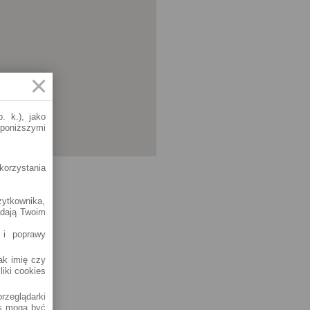
. k.), jako
 poniższymi
korzystania
żytkownika,
adają Twoim
 i poprawy
jak imię czy
liki cookies
rzeglądarki
es mogą być