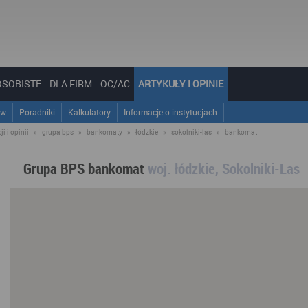
OSOBISTE
DLA FIRM
OC/AC
ARTYKUŁY I OPINIE
ów
Poradniki
Kalkulatory
Informacje o instytucjach
i i opinii
»
grupa bps
»
bankomaty
»
łódzkie
»
sokolniki-las
»
bankomat
Grupa BPS bankomat
woj. łódzkie, Sokolniki-Las