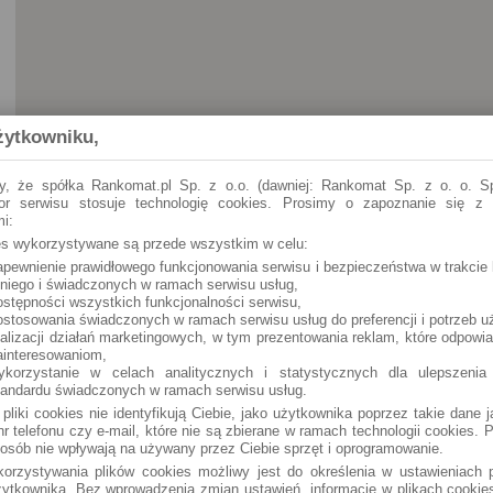
żytkowniku,
y, że spółka Rankomat.pl Sp. z o.o. (dawniej: Rankomat Sp. z o. o. Sp
tor serwisu stosuje technologię cookies. Prosimy o zapoznanie się z
i:
ies wykorzystywane są przede wszystkim w celu:
apewnienie prawidłowego funkcjonowania serwisu i bezpieczeństwa w trakcie 
 niego i świadczonych w ramach serwisu usług,
ostępności wszystkich funkcjonalności serwisu,
ostosowania świadczonych w ramach serwisu usług do preferencji i potrzeb u
ealizacji działań marketingowych, w tym prezentowania reklam, które odpowi
ainteresowaniom,
ykorzystanie w celach analitycznych i statystycznych dla ulepszenia
tandardu świadczonych w ramach serwisu usług.
 pliki cookies nie identyfikują Ciebie, jako użytkownika poprzez takie dane 
r telefonu czy e-mail, które nie są zbierane w ramach technologii cookies. P
osób nie wpływają na używany przez Ciebie sprzęt i oprogramowanie.
orzystywania plików cookies możliwy jest do określenia w ustawieniach p
ytkownika. Bez wprowadzenia zmian ustawień, informacje w plikach cooki