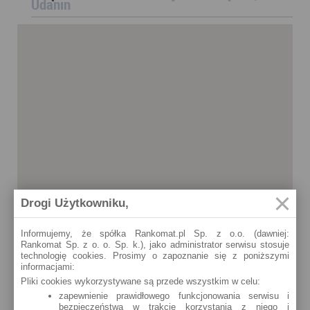
Udanin
Drogi Użytkowniku,
Informujemy, że spółka Rankomat.pl Sp. z o.o. (dawniej:
Rankomat Sp. z o. o. Sp. k.), jako administrator serwisu stosuje
technologię cookies. Prosimy o zapoznanie się z poniższymi
informacjami:
Pliki cookies wykorzystywane są przede wszystkim w celu:
zapewnienie prawidłowego funkcjonowania serwisu i
bezpieczeństwa w trakcie korzystania z niego i