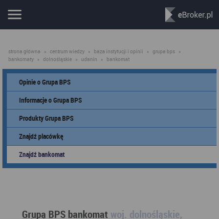
strona główna
»
centrum wiedzy
»
baza instytucji i opinii
»
grupa bps
»
bankomaty
»
dolnośląskie
»
udanin
»
bankomat
Opinie o Grupa BPS
Informacje o Grupa BPS
Produkty Grupa BPS
Znajdź placówkę
Znajdź bankomat
Grupa BPS bankomat
woj. dolnośląskie,