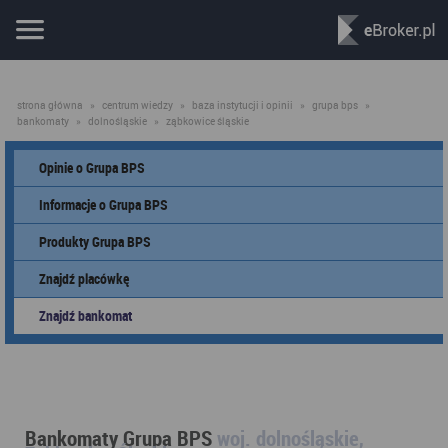
strona główna
»
centrum wiedzy
»
baza instytucji i opinii
»
grupa bps
»
bankomaty
»
dolnośląskie
»
ząbkowice śląskie
Opinie o Grupa BPS
Informacje o Grupa BPS
Produkty Grupa BPS
Znajdź placówkę
Znajdź bankomat
Bankomaty Grupa BPS
woj. dolnośląskie,