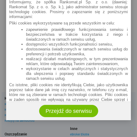
Informujemy, że spółka Rankomat.pl Sp. z o.o. (dawniej:
Jasna 2 (24h)
Rankomat Sp. z o. o. Sp. k.), jako administrator serwisu stosuje
technologię cookies. Prosimy o zapoznanie się z poniższymi
szczegóły »
informacjami:
Pliki cookies wykorzystywane są przede wszystkim w celu:
Ząbkowice Śląskie
Os. XX-lecia 16 (24h)
zapewnienie prawidłowego funkcjonowania serwisu i
bezpieczeństwa w trakcie korzystania z niego i
szczegóły »
świadczonych w ramach serwisu usług,
dostępności wszystkich funkcjonalności serwisu,
Ząbkowice Śląskie
dostosowania świadczonych w ramach serwisu usług do
Rynek 10 (24h)
preferencji i potrzeb użytkownika,
realizacji działań marketingowych, w tym prezentowania
szczegóły »
reklam, które odpowiadają Twoim zainteresowaniom,
wykorzystanie w celach analitycznych i statystycznych
dla ulepszenia i poprawy standardu świadczonych w
ramach serwisu usług.
Co istotne, pliki cookies nie identyfikują Ciebie, jako użytkownika
poprzez takie dane jak imię czy nazwisko, nr telefonu czy e-mail,
które nie są zbierane w ramach technologii cookies. Pliki cookies
Kredyty
Dla firm
w żaden sposób nie wpływają na używany przez Ciebie sprzęt i
Kredyty gotówkowe
Kredyty firmowe
oprogramowanie.
Kredyty hipoteczne
Konta firmowe
Przejdź do serwisu
Zakres wykorzystywania plików cookies możliwy jest do
Kredyty konsolidacyjne
Leasingi
określenia w ustawieniach przeglądarki każdego użytkownika. Bez
Kredyty na samochód
wprowadzenia zmian ustawień, informacje w plikach cookies mogą
być zapisywane w pamięci Twojego urządzenia.
Inne
Administratorem danych pozyskiwanych w technologii cookies jest
Oszczędzanie
eBroker Ekstra
spółka Rankomat.pl Sp. z o.o. (dawniej: Rankomat Sp. z o. o. Sp.