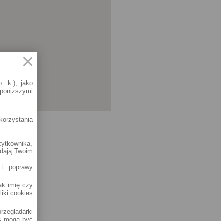
. k.), jako
 poniższymi
korzystania
żytkownika,
adają Twoim
 i poprawy
jak imię czy
liki cookies
rzeglądarki
es mogą być