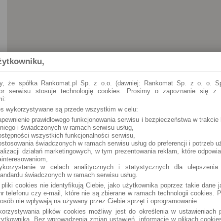
żytkowniku,
y, że spółka Rankomat.pl Sp. z o.o. (dawniej: Rankomat Sp. z o. o. Sp
tor serwisu stosuje technologię cookies. Prosimy o zapoznanie się z
i:
ies wykorzystywane są przede wszystkim w celu:
apewnienie prawidłowego funkcjonowania serwisu i bezpieczeństwa w trakcie 
 niego i świadczonych w ramach serwisu usług,
ostępności wszystkich funkcjonalności serwisu,
ostosowania świadczonych w ramach serwisu usług do preferencji i potrzeb u
ealizacji działań marketingowych, w tym prezentowania reklam, które odpowi
ainteresowaniom,
ykorzystanie w celach analitycznych i statystycznych dla ulepszenia
tandardu świadczonych w ramach serwisu usług.
 pliki cookies nie identyfikują Ciebie, jako użytkownika poprzez takie dane 
r telefonu czy e-mail, które nie są zbierane w ramach technologii cookies. P
osób nie wpływają na używany przez Ciebie sprzęt i oprogramowanie.
orzystywania plików cookies możliwy jest do określenia w ustawieniach p
ytkownika. Bez wprowadzenia zmian ustawień, informacje w plikach cooki