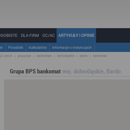
OSOBISTE
DLA FIRM
OC/AC
ARTYKUŁY I OPINIE
ów
Poradniki
Kalkulatory
Informacje o instytucjach
i i opinii
»
grupa bps
»
bankomaty
»
dolnośląskie
»
bardo
»
bankomat
Grupa BPS bankomat
woj. dolnośląskie, Bardo