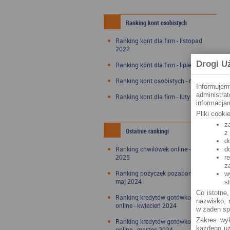
Ranking kont osobistych
Ranking kont dla firm - listopad
2022
Drogi U
Ranking kont dla firm - lipiec 2022
Ranking kont osobistych - maj 2022
Informujem
administra
Ranking kont dla firm - luty 2022
informacjam
Pliki cook
z
Ostatnie rankingi
z
d
Ranking chwilówek online - styczeń
d
2025
r
z
Ranking pożyczek pozabankowych -
w
maj 2024
s
Co istotne,
Ranking kredytów gotówkowych
nazwisko, n
online - kwiecień 2024
w żaden sp
Zakres wyk
Ranking kredytów gotówkowych
każdego uż
online - marzec 2024