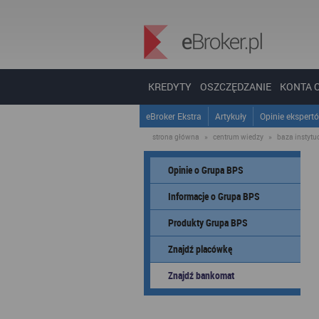
KREDYTY
OSZCZĘDZANIE
KONTA 
eBroker Ekstra
Artykuły
Opinie ekspert
strona główna
»
centrum wiedzy
»
baza instytucj
Opinie o Grupa BPS
Informacje o Grupa BPS
Produkty Grupa BPS
Znajdź placówkę
Znajdź bankomat