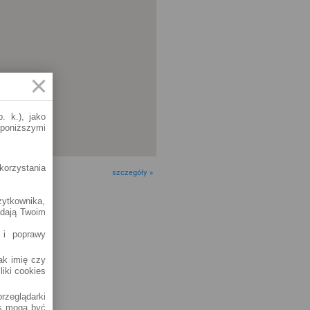
. k.), jako
 poniższymi
korzystania
szczegóły »
żytkownika,
adają Twoim
 i poprawy
jak imię czy
liki cookies
rzeglądarki
es mogą być