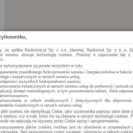
żytkowniku,
y, że spółka Rankomat.pl Sp. z o.o. (dawniej: Rankomat Sp. z o. o. Sp
tor serwisu stosuje technologię cookies. Prosimy o zapoznanie się z
i:
ies wykorzystywane są przede wszystkim w celu:
apewnienie prawidłowego funkcjonowania serwisu i bezpieczeństwa w trakcie 
Długołęka
Robotnicza 14 (24h)
 niego i świadczonych w ramach serwisu usług,
ostępności wszystkich funkcjonalności serwisu,
ostosowania świadczonych w ramach serwisu usług do preferencji i potrzeb u
ealizacji działań marketingowych, w tym prezentowania reklam, które odpowi
ainteresowaniom,
ykorzystanie w celach analitycznych i statystycznych dla ulepszenia
tandardu świadczonych w ramach serwisu usług.
 pliki cookies nie identyfikują Ciebie, jako użytkownika poprzez takie dane 
r telefonu czy e-mail, które nie są zbierane w ramach technologii cookies. P
osób nie wpływają na używany przez Ciebie sprzęt i oprogramowanie.
orzystywania plików cookies możliwy jest do określenia w ustawieniach p
ytkownika. Bez wprowadzenia zmian ustawień, informacje w plikach cooki