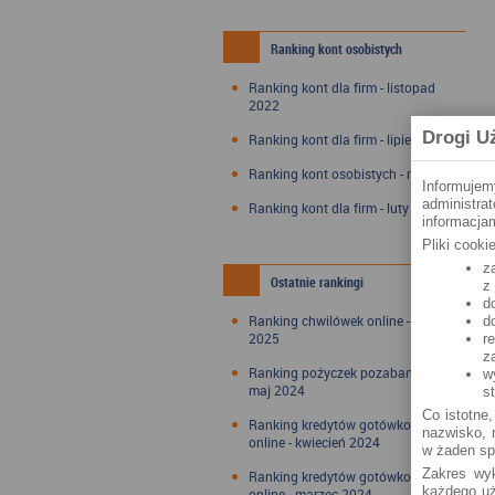
Ranking kont osobistych
Ranking kont dla firm - listopad
2022
Drogi U
Ranking kont dla firm - lipiec 2022
Ranking kont osobistych - maj 2022
Informujem
administra
Ranking kont dla firm - luty 2022
informacjam
Pliki cook
z
Ostatnie rankingi
z
d
Ranking chwilówek online - styczeń
d
2025
r
z
Ranking pożyczek pozabankowych -
w
maj 2024
s
Co istotne,
Ranking kredytów gotówkowych
nazwisko, n
online - kwiecień 2024
w żaden sp
Zakres wyk
Ranking kredytów gotówkowych
każdego uż
online - marzec 2024