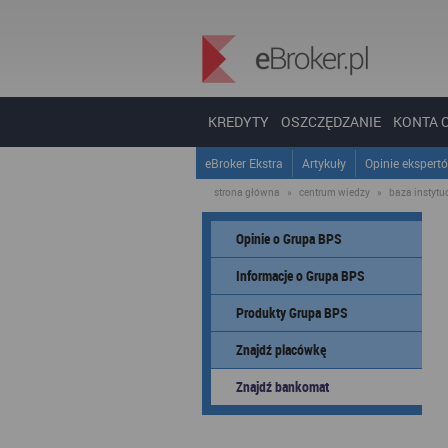
KREDYTY
OSZCZĘDZANIE
KONTA 
eBroker Ekstra
Artykuły
Opinie ekspert
strona główna
»
centrum wiedzy
»
baza instytucj
Opinie o Grupa BPS
Informacje o Grupa BPS
Produkty Grupa BPS
Znajdź placówkę
Znajdź bankomat