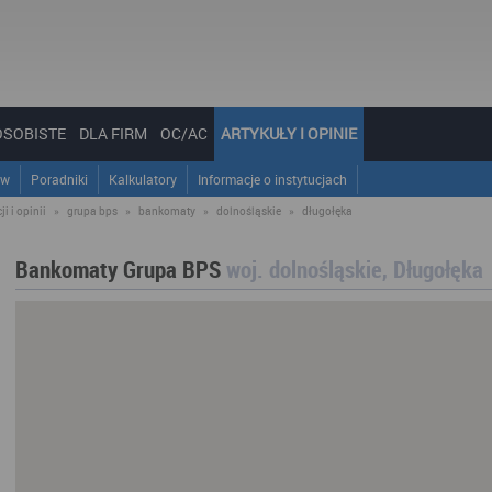
OSOBISTE
DLA FIRM
OC/AC
ARTYKUŁY I OPINIE
ów
Poradniki
Kalkulatory
Informacje o instytucjach
i i opinii
»
grupa bps
»
bankomaty
»
dolnośląskie
»
długołęka
Bankomaty Grupa BPS
woj. dolnośląskie, Długołęka