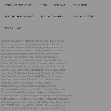
Działania administratora podejmowane są zgodnie z
PROGRAM PARTNERSKI
O NAS
REKLAMA
REGULAMIN
obowiązującym prawem (zgodnie z tzw. RODO) w ramach tzw.
uzasadnionego interesu administratora danych, po to, aby
zapewnić jak najlepsze funkcjonowanie serwisu i odpowiednie
POLITYKA PRYWATNOŚCI
POLITYKA COOKIES
ZASADY PLASOWANIA
dostosowanie usług, świadczonych w ramach serwisu do potrzeb
użytkownika. Zasady świadczenia usług w serwisie określa
regulamin serwisu.
MAPA STRONY
Więcej informacji na temat stosowania technologii cookies w
serwisie dostępne jest w Polityce Cookies.
Polityka Cookies serwisów
internetowych spółki Rankomat.pl Sp. z
o.o. (dawniej: Rankomat Sp. z o. o. Sp.
k.)
Rankomat.pl Sp. z o.o. (dawniej: Rankomat Sp. z o. o. Sp. k.), z
siedzibą w Warszawie (01-141), ul. Wolska 88, wpisana do rejestru
przedsiębiorców Krajowego Rejestru Sądowego prowadzonego
przez Sąd Rejonowy dla m.st. Warszawy w Warszawie, XIII
Wydział Gospodarczy Krajowego Rejestru Sądowego, pod
numerem KRS 0000877277, posiadająca nr NIP: 527-275-18-81,
oraz REGON: 363096183, zwana dalej "Rankomat" wykorzystuje
na swoich stronach internetowych technologię "cookies".
Zasady wykorzystania informacji dostarczonych przez
użytkownika w ramach technologii cookies w trakcie korzystania
ze stron internetowych i Rankomat określa niniejszy dokument.