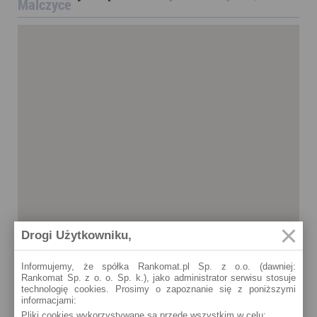
Malczyce
Drogi Użytkowniku,
Informujemy, że spółka Rankomat.pl Sp. z o.o. (dawniej:
Rankomat Sp. z o. o. Sp. k.), jako administrator serwisu stosuje
technologię cookies. Prosimy o zapoznanie się z poniższymi
informacjami:
Pliki cookies wykorzystywane są przede wszystkim w celu:
Malczyce