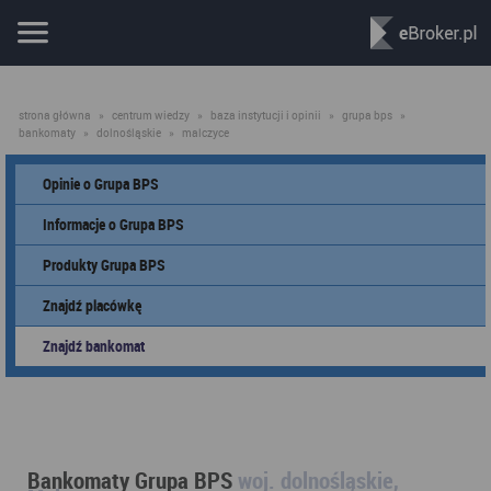
strona główna
»
centrum wiedzy
»
baza instytucji i opinii
»
grupa bps
»
bankomaty
»
dolnośląskie
»
malczyce
Opinie o Grupa BPS
Informacje o Grupa BPS
Produkty Grupa BPS
Znajdź placówkę
Znajdź bankomat
Bankomaty Grupa BPS
woj. dolnośląskie,