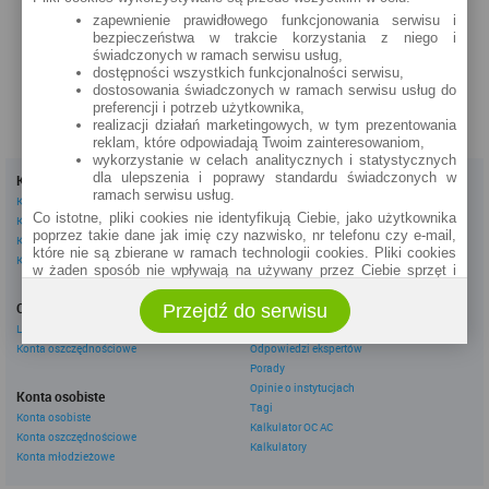
1 Maja 28 (24h)
zapewnienie prawidłowego funkcjonowania serwisu i
bezpieczeństwa w trakcie korzystania z niego i
szczegóły »
świadczonych w ramach serwisu usług,
dostępności wszystkich funkcjonalności serwisu,
dostosowania świadczonych w ramach serwisu usług do
preferencji i potrzeb użytkownika,
realizacji działań marketingowych, w tym prezentowania
reklam, które odpowiadają Twoim zainteresowaniom,
wykorzystanie w celach analitycznych i statystycznych
dla ulepszenia i poprawy standardu świadczonych w
Kredyty
Dla firm
ramach serwisu usług.
Kredyty gotówkowe
Kredyty firmowe
Co istotne, pliki cookies nie identyfikują Ciebie, jako użytkownika
Kredyty hipoteczne
Konta firmowe
poprzez takie dane jak imię czy nazwisko, nr telefonu czy e-mail,
Kredyty konsolidacyjne
Leasingi
które nie są zbierane w ramach technologii cookies. Pliki cookies
Kredyty na samochód
w żaden sposób nie wpływają na używany przez Ciebie sprzęt i
oprogramowanie.
Inne
Oszczędzanie
Przejdź do serwisu
eBroker Ekstra
Zakres wykorzystywania plików cookies możliwy jest do
określenia w ustawieniach przeglądarki każdego użytkownika. Bez
Lokaty
Artykuły
wprowadzenia zmian ustawień, informacje w plikach cookies mogą
Konta oszczędnościowe
Odpowiedzi ekspertów
być zapisywane w pamięci Twojego urządzenia.
Porady
Administratorem danych pozyskiwanych w technologii cookies jest
Opinie o instytucjach
Konta osobiste
spółka Rankomat.pl Sp. z o.o. (dawniej: Rankomat Sp. z o. o. Sp.
Tagi
Konta osobiste
k.) z siedzibą w Warszawie, ul. Wolska 88, 01 - 141 Warszawa.
Kalkulator OC AC
Konta oszczędnościowe
Możesz jako użytkownik w każdym czasie skontaktować się z
Kalkulatory
administratorem pod adresem bok@ebroker.pl, jak również wyrazić
Konta młodzieżowe
sprzeciwu wobec działań administratora.