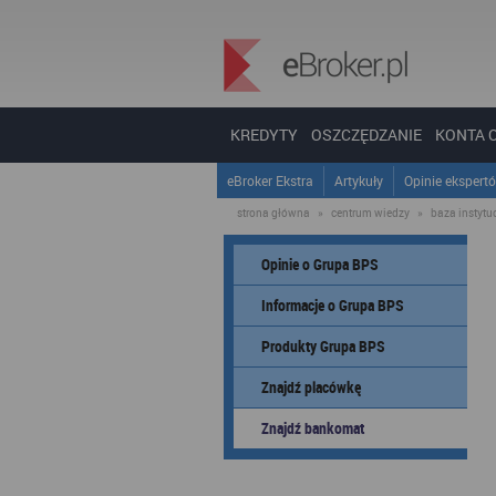
KREDYTY
OSZCZĘDZANIE
KONTA 
eBroker Ekstra
Artykuły
Opinie ekspert
strona główna
»
centrum wiedzy
»
baza instytucj
Opinie o Grupa BPS
Informacje o Grupa BPS
Produkty Grupa BPS
Znajdź placówkę
Znajdź bankomat