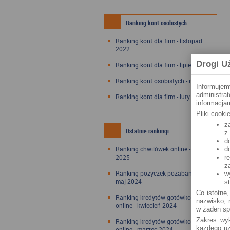
Ranking kont osobistych
Ranking kont dla firm - listopad
2022
Drogi U
Ranking kont dla firm - lipiec 2022
Ranking kont osobistych - maj 2022
Informujem
administra
Ranking kont dla firm - luty 2022
informacjam
Pliki cook
z
Ostatnie rankingi
z
d
Ranking chwilówek online - styczeń
d
2025
r
z
Ranking pożyczek pozabankowych -
w
maj 2024
s
Co istotne,
Ranking kredytów gotówkowych
nazwisko, n
online - kwiecień 2024
w żaden sp
Zakres wyk
Ranking kredytów gotówkowych
każdego uż
online - marzec 2024