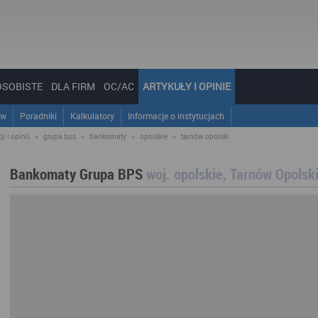
OSOBISTE
DLA FIRM
OC/AC
ARTYKUŁY I OPINIE
ów
Poradniki
Kalkulatory
Informacje o instytucjach
i i opinii
»
grupa bps
»
bankomaty
»
opolskie
»
tarnów opolski
Bankomaty Grupa BPS
woj. opolskie, Tarnów Opolsk