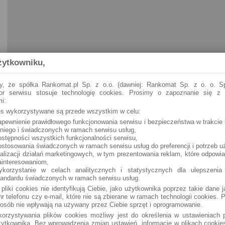
żytkowniku,
y, że spółka Rankomat.pl Sp. z o.o. (dawniej: Rankomat Sp. z o. o. Sp
tor serwisu stosuje technologię cookies. Prosimy o zapoznanie się z
i:
ies wykorzystywane są przede wszystkim w celu:
apewnienie prawidłowego funkcjonowania serwisu i bezpieczeństwa w trakcie 
Tarnów Opolski
Klimasa 32 (24h)
 niego i świadczonych w ramach serwisu usług,
ostępności wszystkich funkcjonalności serwisu,
ostosowania świadczonych w ramach serwisu usług do preferencji i potrzeb u
Tarnów Opolski
Klimasa 46 (24h)
ealizacji działań marketingowych, w tym prezentowania reklam, które odpowi
ainteresowaniom,
ykorzystanie w celach analitycznych i statystycznych dla ulepszenia
tandardu świadczonych w ramach serwisu usług.
 pliki cookies nie identyfikują Ciebie, jako użytkownika poprzez takie dane 
r telefonu czy e-mail, które nie są zbierane w ramach technologii cookies. P
osób nie wpływają na używany przez Ciebie sprzęt i oprogramowanie.
orzystywania plików cookies możliwy jest do określenia w ustawieniach p
ytkownika. Bez wprowadzenia zmian ustawień, informacje w plikach cooki