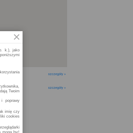
. k.), jako
 poniższymi
korzystania
szczegóły »
żytkownika,
szczegóły »
adają Twoim
 i poprawy
jak imię czy
liki cookies
rzeglądarki
es mogą być