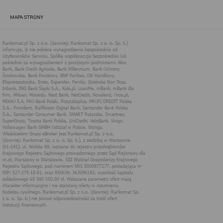
zapewnić jak najlepsze funkcjonowanie serwisu i odpowiednie
dostosowanie usług, świadczonych w ramach serwisu do potrzeb
MAPA STRONY
użytkownika. Zasady świadczenia usług w serwisie określa
regulamin serwisu.
Więcej informacji na temat stosowania technologii cookies w
serwisie dostępne jest w Polityce Cookies.
Polityka Cookies serwisów
internetowych spółki Rankomat.pl Sp. z
o.o. (dawniej: Rankomat Sp. z o. o. Sp.
k.)
Rankomat.pl Sp. z o.o. (dawniej: Rankomat Sp. z o. o. Sp. k.), z
siedzibą w Warszawie (01-141), ul. Wolska 88, wpisana do rejestru
przedsiębiorców Krajowego Rejestru Sądowego prowadzonego
przez Sąd Rejonowy dla m.st. Warszawy w Warszawie, XIII
Wydział Gospodarczy Krajowego Rejestru Sądowego, pod
numerem KRS 0000877277, posiadająca nr NIP: 527-275-18-81,
oraz REGON: 363096183, zwana dalej "Rankomat" wykorzystuje
na swoich stronach internetowych technologię "cookies".
Zasady wykorzystania informacji dostarczonych przez
użytkownika w ramach technologii cookies w trakcie korzystania
ze stron internetowych i Rankomat określa niniejszy dokument.
Każdy użytkownik serwisów Rankomat proszony jest o
zapoznanie się z niniejszym dokumentem i zawartymi w nim