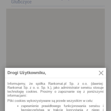
Głubczyce
Drogi Użytkowniku,
Informujemy, że spółka Rankomat.pl Sp. z o.o. (dawniej:
Rankomat Sp. z o. o. Sp. k.), jako administrator serwisu stosuje
technologię cookies. Prosimy o zapoznanie się z poniższymi
informacjami:
Pliki cookies wykorzystywane są przede wszystkim w celu:
zapewnienie prawidłowego funkcjonowania serwisu i
bezpieczeństwa w trakcie korzystania z niego i