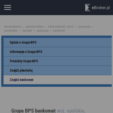
strona główna
»
centrum wiedzy
»
baza instytucji i opinii
»
grupa bps
»
bankomaty
»
opolskie
»
głubczyce
»
bankomat
Opinie o Grupa BPS
Informacje o Grupa BPS
Produkty Grupa BPS
Znajdź placówkę
Znajdź bankomat
Grupa BPS bankomat
woj. opolskie,