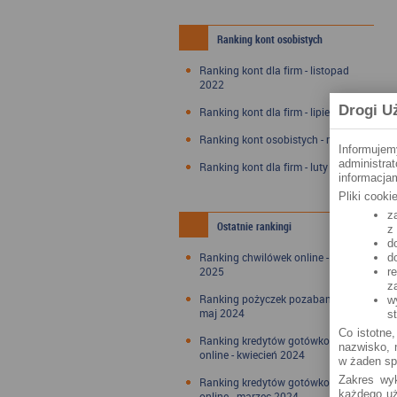
Ranking kont osobistych
Ranking kont dla firm - listopad
2022
Drogi U
Ranking kont dla firm - lipiec 2022
Ranking kont osobistych - maj 2022
Informujem
administra
Ranking kont dla firm - luty 2022
informacjam
Pliki cook
z
Ostatnie rankingi
z
d
Ranking chwilówek online - styczeń
d
2025
r
z
Ranking pożyczek pozabankowych -
w
maj 2024
s
Co istotne,
Ranking kredytów gotówkowych
nazwisko, n
online - kwiecień 2024
w żaden sp
Zakres wyk
Ranking kredytów gotówkowych
każdego uż
online - marzec 2024