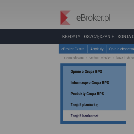
KREDYTY
OSZCZĘDZANIE
KONTA 
eBroker Ekstra
Artykuły
Opinie ekspert
strona główna
»
centrum wiedzy
»
baza instytucj
Opinie o Grupa BPS
Informacje o Grupa BPS
Produkty Grupa BPS
Znajdź placówkę
Znajdź bankomat