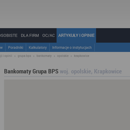
OSOBISTE
DLA FIRM
OC/AC
ARTYKUŁY I OPINIE
ów
Poradniki
Kalkulatory
Informacje o instytucjach
i i opinii
»
grupa bps
»
bankomaty
»
opolskie
»
krapkowice
Bankomaty Grupa BPS
woj. opolskie, Krapkowice