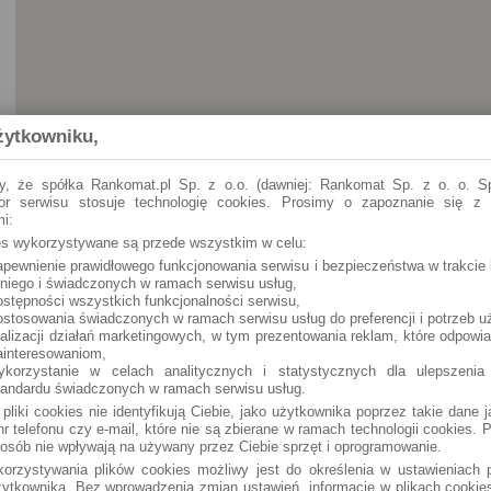
żytkowniku,
y, że spółka Rankomat.pl Sp. z o.o. (dawniej: Rankomat Sp. z o. o. Sp
tor serwisu stosuje technologię cookies. Prosimy o zapoznanie się z
i:
ies wykorzystywane są przede wszystkim w celu:
apewnienie prawidłowego funkcjonowania serwisu i bezpieczeństwa w trakcie 
Krapkowice
Drzymały 2 (24h)
 niego i świadczonych w ramach serwisu usług,
ostępności wszystkich funkcjonalności serwisu,
ostosowania świadczonych w ramach serwisu usług do preferencji i potrzeb u
Krapkowice
Hotelowa 4 (24h)
ealizacji działań marketingowych, w tym prezentowania reklam, które odpowi
ainteresowaniom,
ykorzystanie w celach analitycznych i statystycznych dla ulepszenia
Krapkowice
Opolska 12 (24h)
tandardu świadczonych w ramach serwisu usług.
 pliki cookies nie identyfikują Ciebie, jako użytkownika poprzez takie dane 
Krapkowice
Piastowska 18 (24h)
r telefonu czy e-mail, które nie są zbierane w ramach technologii cookies. P
osób nie wpływają na używany przez Ciebie sprzęt i oprogramowanie.
orzystywania plików cookies możliwy jest do określenia w ustawieniach p
Krapkowice
Słowackiego 4 (24h)
ytkownika. Bez wprowadzenia zmian ustawień, informacje w plikach cooki