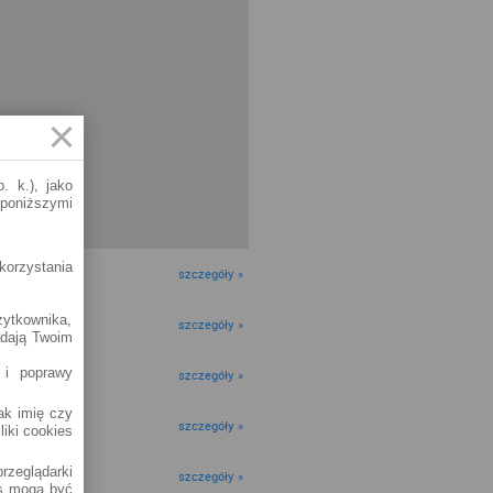
. k.), jako
 poniższymi
korzystania
szczegóły »
żytkownika,
szczegóły »
adają Twoim
 i poprawy
szczegóły »
jak imię czy
szczegóły »
liki cookies
rzeglądarki
szczegóły »
es mogą być