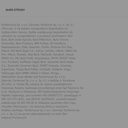
zapewnić jak najlepsze funkcjonowanie serwisu i odpowiednie
dostosowanie usług, świadczonych w ramach serwisu do potrzeb
MAPA STRONY
użytkownika. Zasady świadczenia usług w serwisie określa
regulamin serwisu.
Więcej informacji na temat stosowania technologii cookies w
serwisie dostępne jest w Polityce Cookies.
Polityka Cookies serwisów
internetowych spółki Rankomat.pl Sp. z
o.o. (dawniej: Rankomat Sp. z o. o. Sp.
k.)
Rankomat.pl Sp. z o.o. (dawniej: Rankomat Sp. z o. o. Sp. k.), z
siedzibą w Warszawie (01-141), ul. Wolska 88, wpisana do rejestru
przedsiębiorców Krajowego Rejestru Sądowego prowadzonego
przez Sąd Rejonowy dla m.st. Warszawy w Warszawie, XIII
Wydział Gospodarczy Krajowego Rejestru Sądowego, pod
numerem KRS 0000877277, posiadająca nr NIP: 527-275-18-81,
oraz REGON: 363096183, zwana dalej "Rankomat" wykorzystuje
na swoich stronach internetowych technologię "cookies".
Zasady wykorzystania informacji dostarczonych przez
użytkownika w ramach technologii cookies w trakcie korzystania
ze stron internetowych i Rankomat określa niniejszy dokument.
Każdy użytkownik serwisów Rankomat proszony jest o
zapoznanie się z niniejszym dokumentem i zawartymi w nim