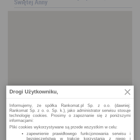
Świętej Anny
Drogi Użytkowniku,
Informujemy, że spółka Rankomat.pl Sp. z o.o. (dawniej:
Rankomat Sp. z o. o. Sp. k.), jako administrator serwisu stosuje
technologię cookies. Prosimy o zapoznanie się z poniższymi
informacjami:
Pliki cookies wykorzystywane są przede wszystkim w celu:
zapewnienie prawidłowego funkcjonowania serwisu i
bezpieczeństwa w trakcie korzystania z niego i