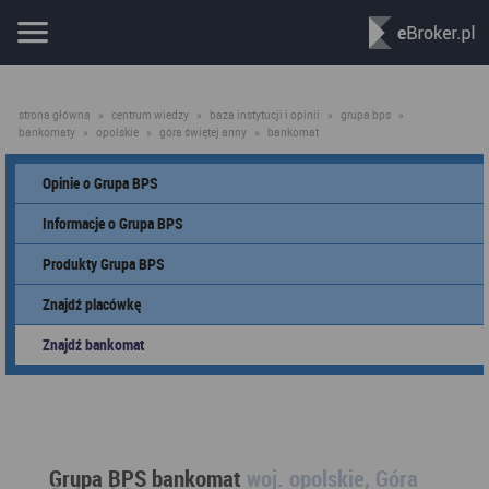
strona główna
»
centrum wiedzy
»
baza instytucji i opinii
»
grupa bps
»
bankomaty
»
opolskie
»
góra świętej anny
»
bankomat
Opinie o Grupa BPS
Informacje o Grupa BPS
Produkty Grupa BPS
Znajdź placówkę
Znajdź bankomat
Grupa BPS bankomat
woj. opolskie, Góra