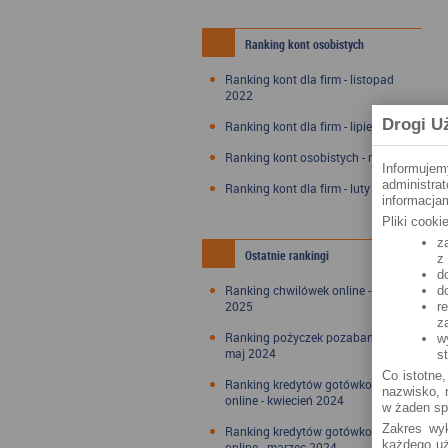
Ranking kont osobistych
Ranking kont dla firm - listopad
2022
Drogi U
Ranking kont dla firm - lipiec 2022
Ranking kont osobistych - maj 2022
Informujem
administra
Ranking kont dla firm - luty 2022
informacjam
Pliki cook
z
Ostatnie rankingi
z
d
Ranking chwilówek online - styczeń
d
2025
r
z
Ranking pożyczek pozabankowych -
w
maj 2024
s
Co istotne,
Ranking kredytów gotówkowych
nazwisko, n
online - kwiecień 2024
w żaden sp
Zakres wyk
Ranking kredytów gotówkowych
każdego uż
online - marzec 2024