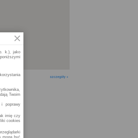
. k.), jako
 poniższymi
korzystania
szczegóły »
żytkownika,
adają Twoim
 i poprawy
jak imię czy
liki cookies
rzeglądarki
es mogą być