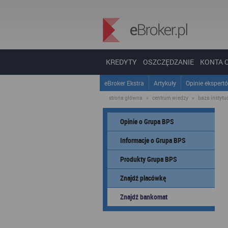
KREDYTY
OSZCZĘDZANIE
KONTA 
eBroker Ekstra
Artykuły
Opinie ekspert
strona główna
»
centrum wiedzy
»
baza instytucj
Opinie o Grupa BPS
Informacje o Grupa BPS
Produkty Grupa BPS
Znajdź placówkę
Znajdź bankomat