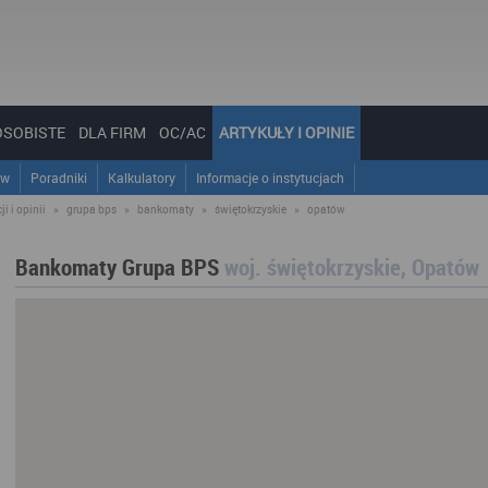
OSOBISTE
DLA FIRM
OC/AC
ARTYKUŁY I OPINIE
ów
Poradniki
Kalkulatory
Informacje o instytucjach
i i opinii
»
grupa bps
»
bankomaty
»
świętokrzyskie
»
opatów
Bankomaty Grupa BPS
woj. świętokrzyskie, Opatów