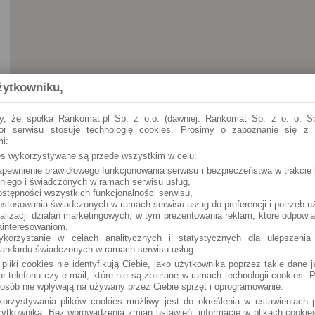
żytkowniku,
y, że spółka Rankomat.pl Sp. z o.o. (dawniej: Rankomat Sp. z o. o. Sp
tor serwisu stosuje technologię cookies. Prosimy o zapoznanie się z
i:
ies wykorzystywane są przede wszystkim w celu:
apewnienie prawidłowego funkcjonowania serwisu i bezpieczeństwa w trakcie 
Opatów
Sienkiewicza 30 (24h)
 niego i świadczonych w ramach serwisu usług,
ostępności wszystkich funkcjonalności serwisu,
ostosowania świadczonych w ramach serwisu usług do preferencji i potrzeb u
ealizacji działań marketingowych, w tym prezentowania reklam, które odpowi
ainteresowaniom,
ykorzystanie w celach analitycznych i statystycznych dla ulepszenia
tandardu świadczonych w ramach serwisu usług.
 pliki cookies nie identyfikują Ciebie, jako użytkownika poprzez takie dane 
r telefonu czy e-mail, które nie są zbierane w ramach technologii cookies. P
osób nie wpływają na używany przez Ciebie sprzęt i oprogramowanie.
orzystywania plików cookies możliwy jest do określenia w ustawieniach p
ytkownika. Bez wprowadzenia zmian ustawień, informacje w plikach cooki