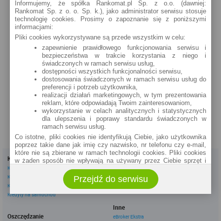
Informujemy, że spółka Rankomat.pl Sp. z o.o. (dawniej:
Bugaj 12 (24h)
Rankomat Sp. z o. o. Sp. k.), jako administrator serwisu stosuje
technologię cookies. Prosimy o zapoznanie się z poniższymi
szczegóły »
informacjami:
Pliki cookies wykorzystywane są przede wszystkim w celu:
Suchedniów
Kielecka 5a (24h)
zapewnienie prawidłowego funkcjonowania serwisu i
bezpieczeństwa w trakcie korzystania z niego i
szczegóły »
świadczonych w ramach serwisu usług,
dostępności wszystkich funkcjonalności serwisu,
Suchedniów
dostosowania świadczonych w ramach serwisu usług do
Mickiewicza 8 (24h)
preferencji i potrzeb użytkownika,
realizacji działań marketingowych, w tym prezentowania
szczegóły »
reklam, które odpowiadają Twoim zainteresowaniom,
wykorzystanie w celach analitycznych i statystycznych
dla ulepszenia i poprawy standardu świadczonych w
ramach serwisu usług.
Co istotne, pliki cookies nie identyfikują Ciebie, jako użytkownika
poprzez takie dane jak imię czy nazwisko, nr telefonu czy e-mail,
które nie są zbierane w ramach technologii cookies. Pliki cookies
Kredyty
Dla firm
w żaden sposób nie wpływają na używany przez Ciebie sprzęt i
Kredyty gotówkowe
Kredyty firmowe
oprogramowanie.
Kredyty hipoteczne
Konta firmowe
Przejdź do serwisu
Zakres wykorzystywania plików cookies możliwy jest do
Kredyty konsolidacyjne
Leasingi
określenia w ustawieniach przeglądarki każdego użytkownika. Bez
Kredyty na samochód
wprowadzenia zmian ustawień, informacje w plikach cookies mogą
być zapisywane w pamięci Twojego urządzenia.
Inne
Administratorem danych pozyskiwanych w technologii cookies jest
Oszczędzanie
eBroker Ekstra
spółka Rankomat.pl Sp. z o.o. (dawniej: Rankomat Sp. z o. o. Sp.