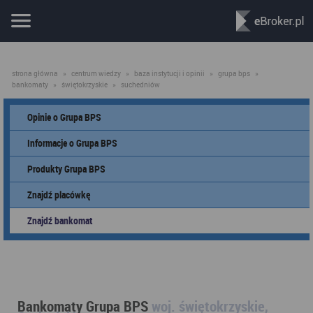
strona główna
»
centrum wiedzy
»
baza instytucji i opinii
»
grupa bps
»
bankomaty
»
świętokrzyskie
»
suchedniów
Opinie o Grupa BPS
Informacje o Grupa BPS
Produkty Grupa BPS
Znajdź placówkę
Znajdź bankomat
Bankomaty Grupa BPS
woj. świętokrzyskie,