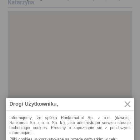
Katarzyna
Drogi Użytkowniku,
Informujemy, że spółka Rankomat.pl Sp. z o.o. (dawniej:
Rankomat Sp. z o. o. Sp. k.), jako administrator serwisu stosuje
technologię cookies. Prosimy o zapoznanie się z poniższymi
informacjami:
Pliki cookies wykorzystywane są przede wszystkim w celu:
Święta Katarzyna