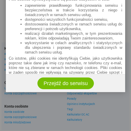
STRAŻACKA 12
zapewnienie prawidłowego funkcjonowania serwisu i
bezpieczeństwa w trakcie korzystania z niego i
zobacz na mapie »
świadczonych w ramach serwisu usług,
dostępności wszystkich funkcjonalności serwisu,
dostosowania świadczonych w ramach serwisu usług do
preferencji i potrzeb użytkownika,
realizacji działań marketingowych, w tym prezentowania
reklam, które odpowiadają Twoim zainteresowaniom,
wykorzystanie w celach analitycznych i statystycznych
dla ulepszenia i poprawy standardu świadczonych w
Kredyty
Dla firm
ramach serwisu usług.
Kredyty gotówkowe
Kredyty firmowe
Co istotne, pliki cookies nie identyfikują Ciebie, jako użytkownika
Kredyty hipoteczne
Konta firmowe
poprzez takie dane jak imię czy nazwisko, nr telefonu czy e-mail,
Kredyty konsolidacyjne
Leasingi
które nie są zbierane w ramach technologii cookies. Pliki cookies
Kredyty na samochód
w żaden sposób nie wpływają na używany przez Ciebie sprzęt i
oprogramowanie.
Inne
Oszczędzanie
Przejdź do serwisu
eBroker Ekstra
Zakres wykorzystywania plików cookies możliwy jest do
określenia w ustawieniach przeglądarki każdego użytkownika. Bez
Lokaty
Artykuły
wprowadzenia zmian ustawień, informacje w plikach cookies mogą
Konta oszczędnościowe
Odpowiedzi ekspertów
być zapisywane w pamięci Twojego urządzenia.
Porady
Administratorem danych pozyskiwanych w technologii cookies jest
Opinie o instytucjach
Konta osobiste
spółka Rankomat.pl Sp. z o.o. (dawniej: Rankomat Sp. z o. o. Sp.
Tagi
Konta osobiste
k.) z siedzibą w Warszawie, ul. Wolska 88, 01 - 141 Warszawa.
Kalkulator OC AC
Konta oszczędnościowe
Możesz jako użytkownik w każdym czasie skontaktować się z
Kalkulatory
administratorem pod adresem bok@ebroker.pl, jak również wyrazić
Konta młodzieżowe
sprzeciwu wobec działań administratora.