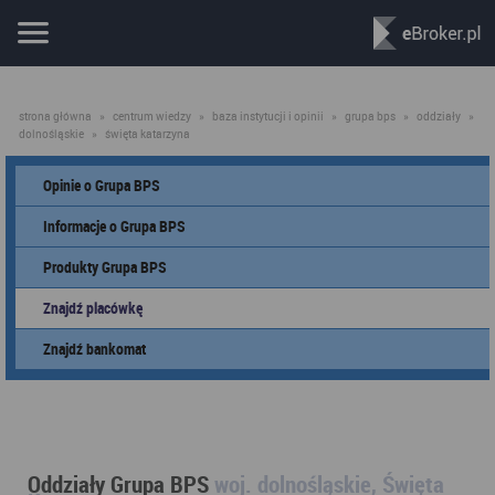
strona główna
»
centrum wiedzy
»
baza instytucji i opinii
»
grupa bps
»
oddziały
»
dolnośląskie
»
święta katarzyna
Opinie o Grupa BPS
Informacje o Grupa BPS
Produkty Grupa BPS
Znajdź placówkę
Znajdź bankomat
Oddziały Grupa BPS
woj. dolnośląskie, Święta