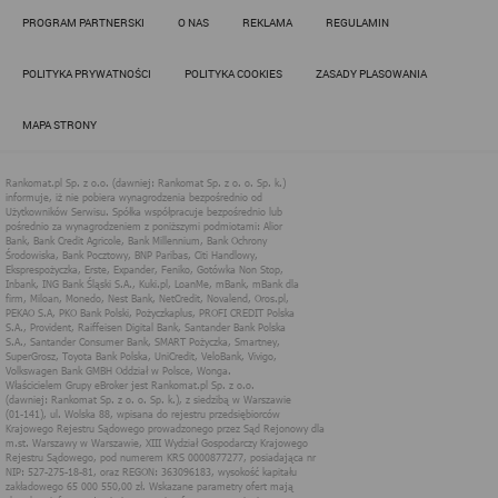
Działania administratora podejmowane są zgodnie z
PROGRAM PARTNERSKI
O NAS
REKLAMA
REGULAMIN
obowiązującym prawem (zgodnie z tzw. RODO) w ramach tzw.
uzasadnionego interesu administratora danych, po to, aby
zapewnić jak najlepsze funkcjonowanie serwisu i odpowiednie
POLITYKA PRYWATNOŚCI
POLITYKA COOKIES
ZASADY PLASOWANIA
dostosowanie usług, świadczonych w ramach serwisu do potrzeb
użytkownika. Zasady świadczenia usług w serwisie określa
regulamin serwisu.
MAPA STRONY
Więcej informacji na temat stosowania technologii cookies w
serwisie dostępne jest w Polityce Cookies.
Polityka Cookies serwisów
internetowych spółki Rankomat.pl Sp. z
o.o. (dawniej: Rankomat Sp. z o. o. Sp.
k.)
Rankomat.pl Sp. z o.o. (dawniej: Rankomat Sp. z o. o. Sp. k.), z
siedzibą w Warszawie (01-141), ul. Wolska 88, wpisana do rejestru
przedsiębiorców Krajowego Rejestru Sądowego prowadzonego
przez Sąd Rejonowy dla m.st. Warszawy w Warszawie, XIII
Wydział Gospodarczy Krajowego Rejestru Sądowego, pod
numerem KRS 0000877277, posiadająca nr NIP: 527-275-18-81,
oraz REGON: 363096183, zwana dalej "Rankomat" wykorzystuje
na swoich stronach internetowych technologię "cookies".
Zasady wykorzystania informacji dostarczonych przez
użytkownika w ramach technologii cookies w trakcie korzystania
ze stron internetowych i Rankomat określa niniejszy dokument.