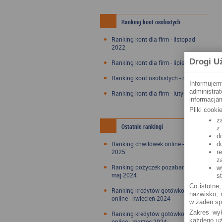
Ranking kont osobistych
Ranking kont dla firm - listopad
2022
Drogi U
Ranking kont dla firm - lipiec 2022
Ranking kont osobistych - maj 2022
Informujem
administra
Ranking kont dla firm - luty 2022
informacjam
Pliki cook
z
Ostatnie rankingi
z
d
Ranking chwilówek online - styczeń
d
2025
r
z
Ranking pożyczek pozabankowych -
w
maj 2024
s
Co istotne,
Ranking kredytów gotówkowych
nazwisko, n
online - kwiecień 2024
w żaden sp
Zakres wyk
Ranking kredytów gotówkowych
każdego uż
online - marzec 2024