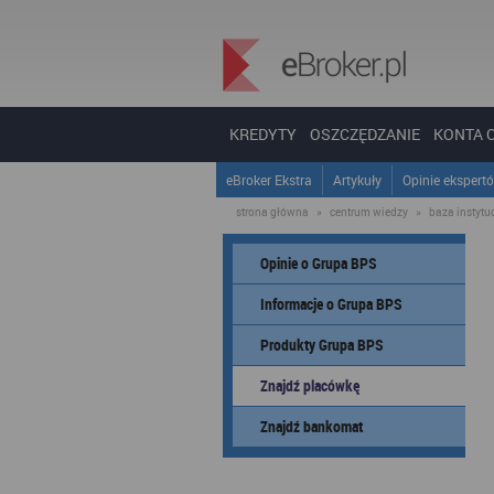
KREDYTY
OSZCZĘDZANIE
KONTA 
eBroker Ekstra
Artykuły
Opinie ekspert
strona główna
»
centrum wiedzy
»
baza instytucj
Opinie o Grupa BPS
Informacje o Grupa BPS
Produkty Grupa BPS
Znajdź placówkę
Znajdź bankomat