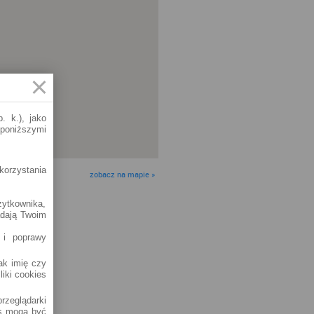
. k.), jako
 poniższymi
korzystania
zobacz na mapie »
żytkownika,
adają Twoim
 i poprawy
jak imię czy
liki cookies
rzeglądarki
es mogą być