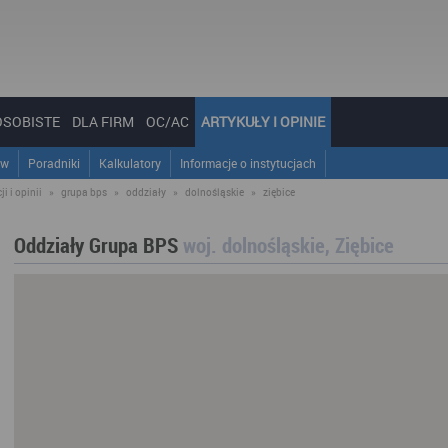
OSOBISTE
DLA FIRM
OC/AC
ARTYKUŁY I OPINIE
ów
Poradniki
Kalkulatory
Informacje o instytucjach
i i opinii
»
grupa bps
»
oddziały
»
dolnośląskie
»
ziębice
Oddziały Grupa BPS
woj. dolnośląskie, Ziębice