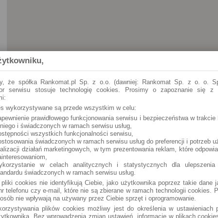
żytkowniku,
y, że spółka Rankomat.pl Sp. z o.o. (dawniej: Rankomat Sp. z o. o. Sp
tor serwisu stosuje technologię cookies. Prosimy o zapoznanie się z
i:
ies wykorzystywane są przede wszystkim w celu:
apewnienie prawidłowego funkcjonowania serwisu i bezpieczeństwa w trakcie 
Ziębice
RYNEK 10
 niego i świadczonych w ramach serwisu usług,
ostępności wszystkich funkcjonalności serwisu,
ostosowania świadczonych w ramach serwisu usług do preferencji i potrzeb u
ealizacji działań marketingowych, w tym prezentowania reklam, które odpowi
ainteresowaniom,
ykorzystanie w celach analitycznych i statystycznych dla ulepszenia
tandardu świadczonych w ramach serwisu usług.
 pliki cookies nie identyfikują Ciebie, jako użytkownika poprzez takie dane 
r telefonu czy e-mail, które nie są zbierane w ramach technologii cookies. P
osób nie wpływają na używany przez Ciebie sprzęt i oprogramowanie.
orzystywania plików cookies możliwy jest do określenia w ustawieniach p
ytkownika. Bez wprowadzenia zmian ustawień, informacje w plikach cooki