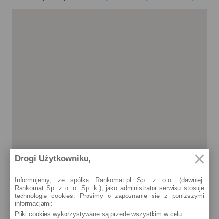
Drogi Użytkowniku,
Informujemy, że spółka Rankomat.pl Sp. z o.o. (dawniej:
Rankomat Sp. z o. o. Sp. k.), jako administrator serwisu stosuje
technologię cookies. Prosimy o zapoznanie się z poniższymi
informacjami:
Głuszyca
Pliki cookies wykorzystywane są przede wszystkim w celu:
GRUNWALDZKA 55