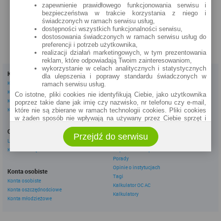
zapewnienie prawidłowego funkcjonowania serwisu i
zobacz na mapie »
bezpieczeństwa w trakcie korzystania z niego i
świadczonych w ramach serwisu usług,
dostępności wszystkich funkcjonalności serwisu,
dostosowania świadczonych w ramach serwisu usług do
preferencji i potrzeb użytkownika,
realizacji działań marketingowych, w tym prezentowania
reklam, które odpowiadają Twoim zainteresowaniom,
wykorzystanie w celach analitycznych i statystycznych
Kredyty
Dla firm
dla ulepszenia i poprawy standardu świadczonych w
Kredyty gotówkowe
Kredyty firmowe
ramach serwisu usług.
Kredyty hipoteczne
Konta firmowe
Co istotne, pliki cookies nie identyfikują Ciebie, jako użytkownika
Kredyty konsolidacyjne
Leasingi
poprzez takie dane jak imię czy nazwisko, nr telefonu czy e-mail,
Kredyty na samochód
które nie są zbierane w ramach technologii cookies. Pliki cookies
w żaden sposób nie wpływają na używany przez Ciebie sprzęt i
Inne
oprogramowanie.
Oszczędzanie
eBroker Ekstra
Przejdź do serwisu
Zakres wykorzystywania plików cookies możliwy jest do
Lokaty
Artykuły
określenia w ustawieniach przeglądarki każdego użytkownika. Bez
Konta oszczędnościowe
Odpowiedzi ekspertów
wprowadzenia zmian ustawień, informacje w plikach cookies mogą
Porady
być zapisywane w pamięci Twojego urządzenia.
Opinie o instytucjach
Administratorem danych pozyskiwanych w technologii cookies jest
Konta osobiste
Tagi
spółka Rankomat.pl Sp. z o.o. (dawniej: Rankomat Sp. z o. o. Sp.
Konta osobiste
Kalkulator OC AC
k.) z siedzibą w Warszawie, ul. Wolska 88, 01 - 141 Warszawa.
Konta oszczędnościowe
Możesz jako użytkownik w każdym czasie skontaktować się z
Kalkulatory
Konta młodzieżowe
administratorem pod adresem bok@ebroker.pl, jak również wyrazić
sprzeciwu wobec działań administratora.
Działania administratora podejmowane są zgodnie z