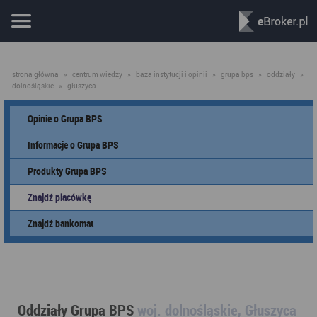
strona główna
»
centrum wiedzy
»
baza instytucji i opinii
»
grupa bps
»
oddziały
»
dolnośląskie
»
głuszyca
Opinie o Grupa BPS
Informacje o Grupa BPS
Produkty Grupa BPS
Znajdź placówkę
Znajdź bankomat
Oddziały Grupa BPS
woj. dolnośląskie, Głuszyca