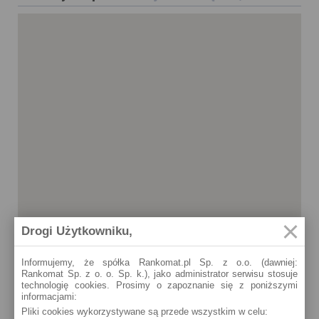
Drogi Użytkowniku,
Informujemy, że spółka Rankomat.pl Sp. z o.o. (dawniej:
Rankomat Sp. z o. o. Sp. k.), jako administrator serwisu stosuje
technologię cookies. Prosimy o zapoznanie się z poniższymi
informacjami:
Kunice
Pliki cookies wykorzystywane są przede wszystkim w celu:
Gwarna 1