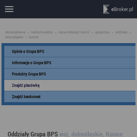
strona główna
»
centrum wiedzy
»
baza instytucji i opinii
»
grupa bps
»
oddziały
»
dolnośląskie
»
kunice
Opinie o Grupa BPS
Informacje o Grupa BPS
Produkty Grupa BPS
Znajdź placówkę
Znajdź bankomat
Oddziały Grupa BPS
woj. dolnośląskie, Kunice