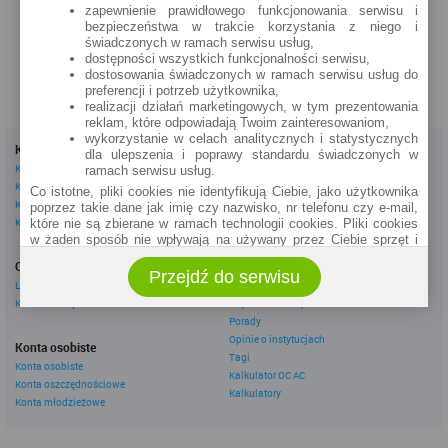
zapewnienie prawidłowego funkcjonowania serwisu i
zobacz na mapie »
bezpieczeństwa w trakcie korzystania z niego i
świadczonych w ramach serwisu usług,
dostępności wszystkich funkcjonalności serwisu,
dostosowania świadczonych w ramach serwisu usług do
preferencji i potrzeb użytkownika,
realizacji działań marketingowych, w tym prezentowania
reklam, które odpowiadają Twoim zainteresowaniom,
wykorzystanie w celach analitycznych i statystycznych
Kredyty
Dla firm
dla ulepszenia i poprawy standardu świadczonych w
Kredyty gotówkowe
Kredyty firmowe
ramach serwisu usług.
Kredyty hipoteczne
Konta firmowe
Co istotne, pliki cookies nie identyfikują Ciebie, jako użytkownika
Kredyty konsolidacyjne
Leasingi
poprzez takie dane jak imię czy nazwisko, nr telefonu czy e-mail,
Kredyty na samochód
które nie są zbierane w ramach technologii cookies. Pliki cookies
w żaden sposób nie wpływają na używany przez Ciebie sprzęt i
Inne
oprogramowanie.
Oszczędzanie
eBroker Ekstra
Przejdź do serwisu
Zakres wykorzystywania plików cookies możliwy jest do
Lokaty
Artykuły
określenia w ustawieniach przeglądarki każdego użytkownika. Bez
Konta oszczędnościowe
Odpowiedzi ekspertów
wprowadzenia zmian ustawień, informacje w plikach cookies mogą
Porady
być zapisywane w pamięci Twojego urządzenia.
Opinie o instytucjach
Administratorem danych pozyskiwanych w technologii cookies jest
Konta osobiste
Tagi
spółka Rankomat.pl Sp. z o.o. (dawniej: Rankomat Sp. z o. o. Sp.
Konta osobiste
Kalkulator OC AC
k.) z siedzibą w Warszawie, ul. Wolska 88, 01 - 141 Warszawa.
Konta oszczędnościowe
Możesz jako użytkownik w każdym czasie skontaktować się z
Kalkulatory
Konta młodzieżowe
administratorem pod adresem bok@ebroker.pl, jak również wyrazić
sprzeciwu wobec działań administratora.
Działania administratora podejmowane są zgodnie z