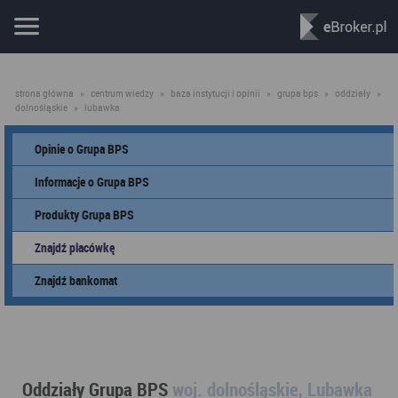
strona główna
»
centrum wiedzy
»
baza instytucji i opinii
»
grupa bps
»
oddziały
»
dolnośląskie
»
lubawka
Opinie o Grupa BPS
Informacje o Grupa BPS
Produkty Grupa BPS
Znajdź placówkę
Znajdź bankomat
Oddziały Grupa BPS
woj. dolnośląskie, Lubawka