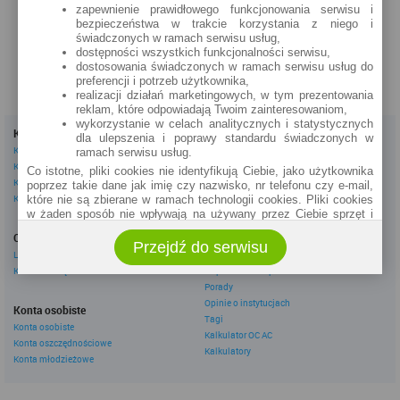
zapewnienie prawidłowego funkcjonowania serwisu i
zobacz na mapie »
bezpieczeństwa w trakcie korzystania z niego i
świadczonych w ramach serwisu usług,
dostępności wszystkich funkcjonalności serwisu,
dostosowania świadczonych w ramach serwisu usług do
preferencji i potrzeb użytkownika,
realizacji działań marketingowych, w tym prezentowania
reklam, które odpowiadają Twoim zainteresowaniom,
wykorzystanie w celach analitycznych i statystycznych
Kredyty
Dla firm
dla ulepszenia i poprawy standardu świadczonych w
Kredyty gotówkowe
Kredyty firmowe
ramach serwisu usług.
Kredyty hipoteczne
Konta firmowe
Co istotne, pliki cookies nie identyfikują Ciebie, jako użytkownika
Kredyty konsolidacyjne
Leasingi
poprzez takie dane jak imię czy nazwisko, nr telefonu czy e-mail,
Kredyty na samochód
które nie są zbierane w ramach technologii cookies. Pliki cookies
w żaden sposób nie wpływają na używany przez Ciebie sprzęt i
Inne
oprogramowanie.
Oszczędzanie
eBroker Ekstra
Przejdź do serwisu
Zakres wykorzystywania plików cookies możliwy jest do
Lokaty
Artykuły
określenia w ustawieniach przeglądarki każdego użytkownika. Bez
Konta oszczędnościowe
Odpowiedzi ekspertów
wprowadzenia zmian ustawień, informacje w plikach cookies mogą
Porady
być zapisywane w pamięci Twojego urządzenia.
Opinie o instytucjach
Administratorem danych pozyskiwanych w technologii cookies jest
Konta osobiste
Tagi
spółka Rankomat.pl Sp. z o.o. (dawniej: Rankomat Sp. z o. o. Sp.
Konta osobiste
Kalkulator OC AC
k.) z siedzibą w Warszawie, ul. Wolska 88, 01 - 141 Warszawa.
Konta oszczędnościowe
Możesz jako użytkownik w każdym czasie skontaktować się z
Kalkulatory
Konta młodzieżowe
administratorem pod adresem bok@ebroker.pl, jak również wyrazić
sprzeciwu wobec działań administratora.
Działania administratora podejmowane są zgodnie z