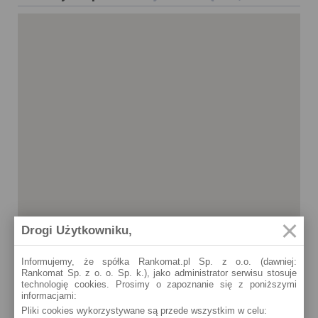
Drogi Użytkowniku,
Informujemy, że spółka Rankomat.pl Sp. z o.o. (dawniej:
Rankomat Sp. z o. o. Sp. k.), jako administrator serwisu stosuje
technologię cookies. Prosimy o zapoznanie się z poniższymi
informacjami:
Lubawka
Pliki cookies wykorzystywane są przede wszystkim w celu:
Pl. Wolności 1