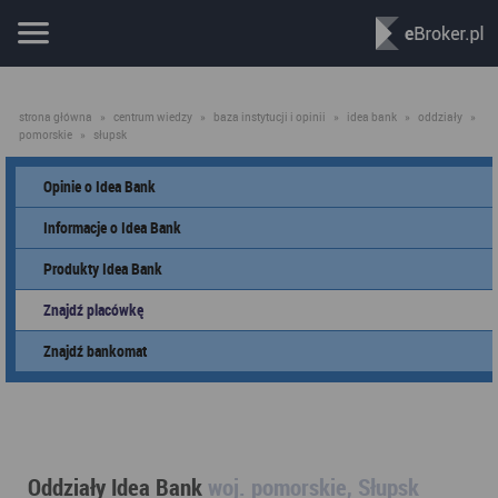
strona główna
»
centrum wiedzy
»
baza instytucji i opinii
»
idea bank
»
oddziały
»
pomorskie
»
słupsk
Opinie o Idea Bank
Informacje o Idea Bank
Produkty Idea Bank
Znajdź placówkę
Znajdź bankomat
Oddziały Idea Bank
woj. pomorskie, Słupsk