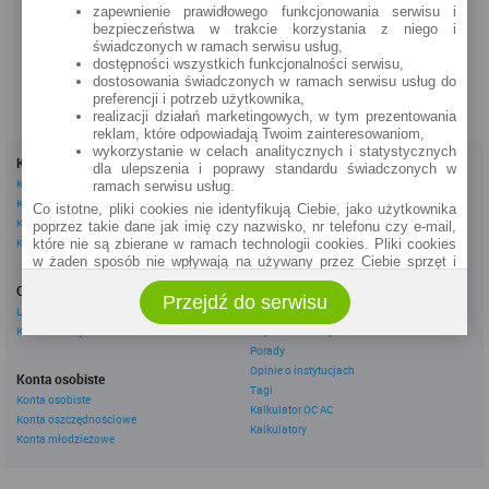
zapewnienie prawidłowego funkcjonowania serwisu i
zobacz na mapie »
bezpieczeństwa w trakcie korzystania z niego i
świadczonych w ramach serwisu usług,
dostępności wszystkich funkcjonalności serwisu,
dostosowania świadczonych w ramach serwisu usług do
preferencji i potrzeb użytkownika,
realizacji działań marketingowych, w tym prezentowania
reklam, które odpowiadają Twoim zainteresowaniom,
wykorzystanie w celach analitycznych i statystycznych
Kredyty
Dla firm
dla ulepszenia i poprawy standardu świadczonych w
Kredyty gotówkowe
Kredyty firmowe
ramach serwisu usług.
Kredyty hipoteczne
Konta firmowe
Co istotne, pliki cookies nie identyfikują Ciebie, jako użytkownika
Kredyty konsolidacyjne
Leasingi
poprzez takie dane jak imię czy nazwisko, nr telefonu czy e-mail,
Kredyty na samochód
które nie są zbierane w ramach technologii cookies. Pliki cookies
w żaden sposób nie wpływają na używany przez Ciebie sprzęt i
Inne
oprogramowanie.
Oszczędzanie
eBroker Ekstra
Przejdź do serwisu
Zakres wykorzystywania plików cookies możliwy jest do
Lokaty
Artykuły
określenia w ustawieniach przeglądarki każdego użytkownika. Bez
Konta oszczędnościowe
Odpowiedzi ekspertów
wprowadzenia zmian ustawień, informacje w plikach cookies mogą
Porady
być zapisywane w pamięci Twojego urządzenia.
Opinie o instytucjach
Administratorem danych pozyskiwanych w technologii cookies jest
Konta osobiste
Tagi
spółka Rankomat.pl Sp. z o.o. (dawniej: Rankomat Sp. z o. o. Sp.
Konta osobiste
Kalkulator OC AC
k.) z siedzibą w Warszawie, ul. Wolska 88, 01 - 141 Warszawa.
Konta oszczędnościowe
Możesz jako użytkownik w każdym czasie skontaktować się z
Kalkulatory
Konta młodzieżowe
administratorem pod adresem bok@ebroker.pl, jak również wyrazić
sprzeciwu wobec działań administratora.
Działania administratora podejmowane są zgodnie z