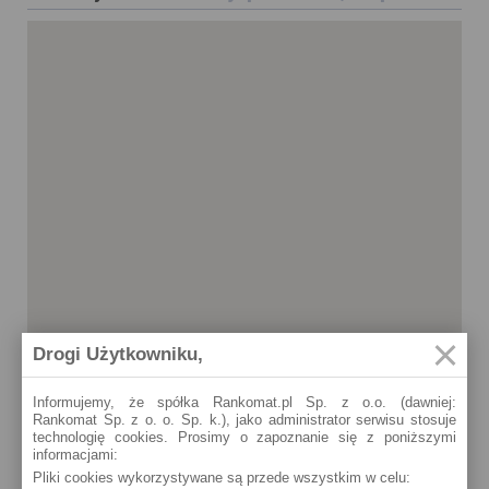
Drogi Użytkowniku,
Informujemy, że spółka Rankomat.pl Sp. z o.o. (dawniej:
Rankomat Sp. z o. o. Sp. k.), jako administrator serwisu stosuje
technologię cookies. Prosimy o zapoznanie się z poniższymi
informacjami:
Słupsk
Pliki cookies wykorzystywane są przede wszystkim w celu:
ul. Tuwima 6/7