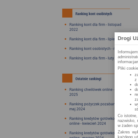
Ranking kont osobistych
Ranking kont dla firm - listopad
2022
Drogi U
Ranking kont dla firm - lipiec 2022
Ranking kont osobistych - maj 2022
Informujem
administra
Ranking kont dla firm - luty 2022
informacjam
Pliki cook
z
Ostatnie rankingi
z
d
Ranking chwilówek online - styczeń
d
2025
r
z
Ranking pożyczek pozabankowych -
w
maj 2024
s
Co istotne,
Ranking kredytów gotówkowych
nazwisko, n
online - kwiecień 2024
w żaden sp
Zakres wyk
Ranking kredytów gotówkowych
każdego uż
online - marzec 2024