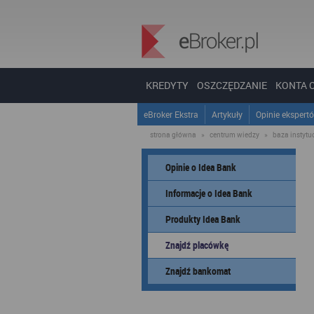
KREDYTY
OSZCZĘDZANIE
KONTA 
eBroker Ekstra
Artykuły
Opinie ekspert
strona główna
»
centrum wiedzy
»
baza instytucj
Opinie o Idea Bank
Informacje o Idea Bank
Produkty Idea Bank
Znajdź placówkę
Znajdź bankomat