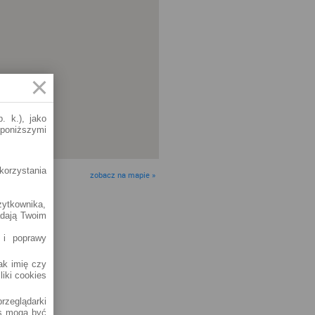
. k.), jako
 poniższymi
korzystania
zobacz na mapie »
żytkownika,
adają Twoim
 i poprawy
jak imię czy
liki cookies
rzeglądarki
es mogą być