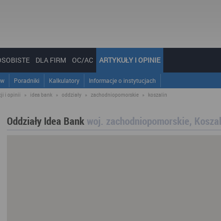
OSOBISTE
DLA FIRM
OC/AC
ARTYKUŁY I OPINIE
ów
Poradniki
Kalkulatory
Informacje o instytucjach
i i opinii
»
idea bank
»
oddziały
»
zachodniopomorskie
»
koszalin
Oddziały Idea Bank
woj. zachodniopomorskie, Koszal