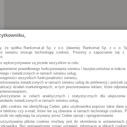
żytkowniku,
y, że spółka Rankomat.pl Sp. z o.o. (dawniej: Rankomat Sp. z o. o. Sp
tor serwisu stosuje technologię cookies. Prosimy o zapoznanie się z
i:
ies wykorzystywane są przede wszystkim w celu:
apewnienie prawidłowego funkcjonowania serwisu i bezpieczeństwa w trakcie 
Koszalin
ul. Zwycięstwa 28
 niego i świadczonych w ramach serwisu usług,
ostępności wszystkich funkcjonalności serwisu,
ostosowania świadczonych w ramach serwisu usług do preferencji i potrzeb u
ealizacji działań marketingowych, w tym prezentowania reklam, które odpowi
ainteresowaniom,
ykorzystanie w celach analitycznych i statystycznych dla ulepszenia
tandardu świadczonych w ramach serwisu usług.
 pliki cookies nie identyfikują Ciebie, jako użytkownika poprzez takie dane 
r telefonu czy e-mail, które nie są zbierane w ramach technologii cookies. P
osób nie wpływają na używany przez Ciebie sprzęt i oprogramowanie.
orzystywania plików cookies możliwy jest do określenia w ustawieniach p
ytkownika. Bez wprowadzenia zmian ustawień, informacje w plikach cooki