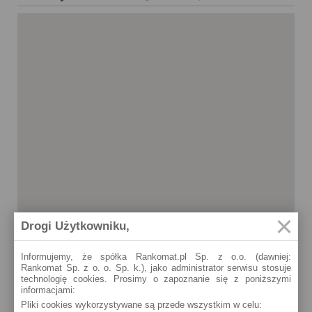
Drogi Użytkowniku,
Informujemy, że spółka Rankomat.pl Sp. z o.o. (dawniej:
Rankomat Sp. z o. o. Sp. k.), jako administrator serwisu stosuje
technologię cookies. Prosimy o zapoznanie się z poniższymi
informacjami:
Łódź
Pliki cookies wykorzystywane są przede wszystkim w celu:
ul. Piotrkowska 81