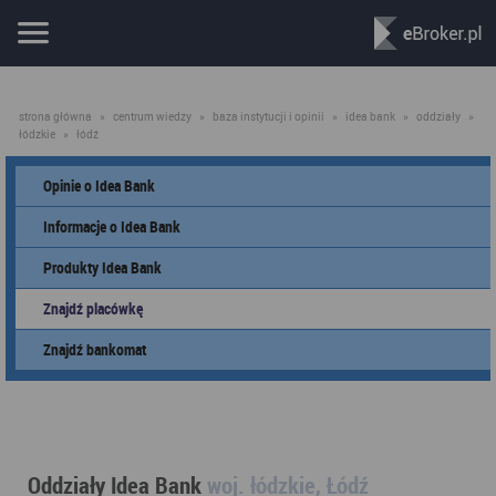
strona główna
»
centrum wiedzy
»
baza instytucji i opinii
»
idea bank
»
oddziały
»
łódzkie
»
łódź
Opinie o Idea Bank
Informacje o Idea Bank
Produkty Idea Bank
Znajdź placówkę
Znajdź bankomat
Oddziały Idea Bank
woj. łódzkie, Łódź