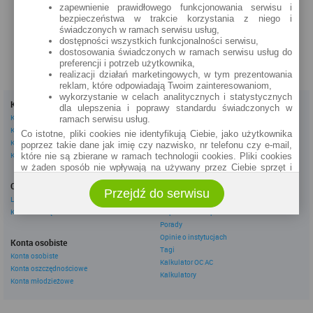
zapewnienie prawidłowego funkcjonowania serwisu i
zobacz na mapie »
bezpieczeństwa w trakcie korzystania z niego i
świadczonych w ramach serwisu usług,
dostępności wszystkich funkcjonalności serwisu,
dostosowania świadczonych w ramach serwisu usług do
preferencji i potrzeb użytkownika,
realizacji działań marketingowych, w tym prezentowania
reklam, które odpowiadają Twoim zainteresowaniom,
wykorzystanie w celach analitycznych i statystycznych
Kredyty
Dla firm
dla ulepszenia i poprawy standardu świadczonych w
Kredyty gotówkowe
Kredyty firmowe
ramach serwisu usług.
Kredyty hipoteczne
Konta firmowe
Co istotne, pliki cookies nie identyfikują Ciebie, jako użytkownika
Kredyty konsolidacyjne
Leasingi
poprzez takie dane jak imię czy nazwisko, nr telefonu czy e-mail,
Kredyty na samochód
które nie są zbierane w ramach technologii cookies. Pliki cookies
w żaden sposób nie wpływają na używany przez Ciebie sprzęt i
Inne
oprogramowanie.
Oszczędzanie
eBroker Ekstra
Przejdź do serwisu
Zakres wykorzystywania plików cookies możliwy jest do
Lokaty
Artykuły
określenia w ustawieniach przeglądarki każdego użytkownika. Bez
Konta oszczędnościowe
Odpowiedzi ekspertów
wprowadzenia zmian ustawień, informacje w plikach cookies mogą
Porady
być zapisywane w pamięci Twojego urządzenia.
Opinie o instytucjach
Administratorem danych pozyskiwanych w technologii cookies jest
Konta osobiste
Tagi
spółka Rankomat.pl Sp. z o.o. (dawniej: Rankomat Sp. z o. o. Sp.
Konta osobiste
Kalkulator OC AC
k.) z siedzibą w Warszawie, ul. Wolska 88, 01 - 141 Warszawa.
Konta oszczędnościowe
Możesz jako użytkownik w każdym czasie skontaktować się z
Kalkulatory
Konta młodzieżowe
administratorem pod adresem bok@ebroker.pl, jak również wyrazić
sprzeciwu wobec działań administratora.
Działania administratora podejmowane są zgodnie z