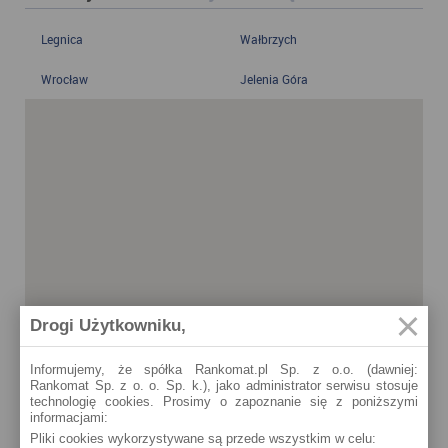
Legnica
Wałbrzych
Wrocław
Jelenia Góra
Drogi Użytkowniku,
Informujemy, że spółka Rankomat.pl Sp. z o.o. (dawniej:
Rankomat Sp. z o. o. Sp. k.), jako administrator serwisu stosuje
technologię cookies. Prosimy o zapoznanie się z poniższymi
informacjami:
Pliki cookies wykorzystywane są przede wszystkim w celu: