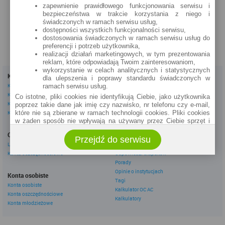
zapewnienie prawidłowego funkcjonowania serwisu i
bezpieczeństwa w trakcie korzystania z niego i
świadczonych w ramach serwisu usług,
dostępności wszystkich funkcjonalności serwisu,
dostosowania świadczonych w ramach serwisu usług do
preferencji i potrzeb użytkownika,
realizacji działań marketingowych, w tym prezentowania
reklam, które odpowiadają Twoim zainteresowaniom,
wykorzystanie w celach analitycznych i statystycznych
Kredyty
Dla firm
dla ulepszenia i poprawy standardu świadczonych w
Kredyty gotówkowe
Kredyty firmowe
ramach serwisu usług.
Kredyty hipoteczne
Konta firmowe
Co istotne, pliki cookies nie identyfikują Ciebie, jako użytkownika
Kredyty konsolidacyjne
Leasingi
poprzez takie dane jak imię czy nazwisko, nr telefonu czy e-mail,
Kredyty na samochód
które nie są zbierane w ramach technologii cookies. Pliki cookies
w żaden sposób nie wpływają na używany przez Ciebie sprzęt i
Inne
oprogramowanie.
Oszczędzanie
eBroker Ekstra
Przejdź do serwisu
Zakres wykorzystywania plików cookies możliwy jest do
Lokaty
Artykuły
określenia w ustawieniach przeglądarki każdego użytkownika. Bez
Konta oszczędnościowe
Odpowiedzi ekspertów
wprowadzenia zmian ustawień, informacje w plikach cookies mogą
Porady
być zapisywane w pamięci Twojego urządzenia.
Opinie o instytucjach
Administratorem danych pozyskiwanych w technologii cookies jest
Konta osobiste
Tagi
spółka Rankomat.pl Sp. z o.o. (dawniej: Rankomat Sp. z o. o. Sp.
Konta osobiste
Kalkulator OC AC
k.) z siedzibą w Warszawie, ul. Wolska 88, 01 - 141 Warszawa.
Konta oszczędnościowe
Możesz jako użytkownik w każdym czasie skontaktować się z
Kalkulatory
Konta młodzieżowe
administratorem pod adresem bok@ebroker.pl, jak również wyrazić
sprzeciwu wobec działań administratora.
Działania administratora podejmowane są zgodnie z