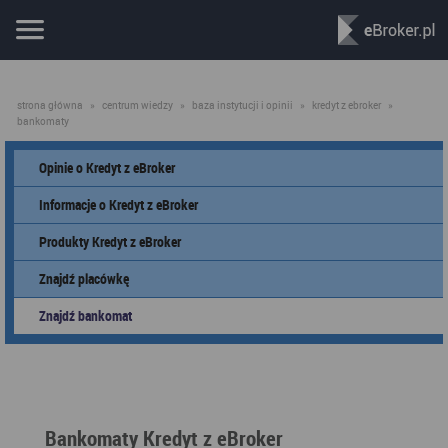
strona główna
»
centrum wiedzy
»
baza instytucji i opinii
»
kredyt z ebroker
»
bankomaty
Opinie o Kredyt z eBroker
Informacje o Kredyt z eBroker
Produkty Kredyt z eBroker
Znajdź placówkę
Znajdź bankomat
Bankomaty Kredyt z eBroker