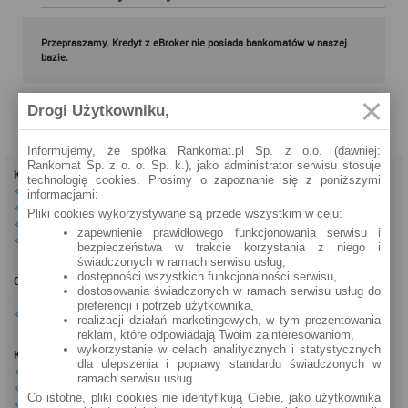
Przepraszamy. Kredyt z eBroker nie posiada bankomatów w naszej
bazie.
Drogi Użytkowniku,
Informujemy, że spółka Rankomat.pl Sp. z o.o. (dawniej:
Rankomat Sp. z o. o. Sp. k.), jako administrator serwisu stosuje
Kredyty
Dla firm
technologię cookies. Prosimy o zapoznanie się z poniższymi
Kredyty gotówkowe
Kredyty firmowe
informacjami:
Kredyty hipoteczne
Konta firmowe
Pliki cookies wykorzystywane są przede wszystkim w celu:
Kredyty konsolidacyjne
Leasingi
zapewnienie prawidłowego funkcjonowania serwisu i
Kredyty na samochód
bezpieczeństwa w trakcie korzystania z niego i
świadczonych w ramach serwisu usług,
Inne
dostępności wszystkich funkcjonalności serwisu,
Oszczędzanie
eBroker Ekstra
dostosowania świadczonych w ramach serwisu usług do
Lokaty
Artykuły
preferencji i potrzeb użytkownika,
Konta oszczędnościowe
Odpowiedzi ekspertów
realizacji działań marketingowych, w tym prezentowania
Porady
reklam, które odpowiadają Twoim zainteresowaniom,
Opinie o instytucjach
wykorzystanie w celach analitycznych i statystycznych
Konta osobiste
dla ulepszenia i poprawy standardu świadczonych w
Tagi
Konta osobiste
ramach serwisu usług.
Kalkulator OC AC
Konta oszczędnościowe
Kalkulatory
Co istotne, pliki cookies nie identyfikują Ciebie, jako użytkownika
Konta młodzieżowe