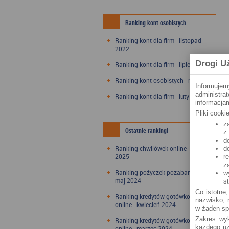
Ranking kont osobistych
Ranking kont dla firm - listopad
2022
Drogi U
Ranking kont dla firm - lipiec 2022
Ranking kont osobistych - maj 2022
Informujem
administra
Ranking kont dla firm - luty 2022
informacjam
Pliki cook
z
Ostatnie rankingi
z
d
Ranking chwilówek online - styczeń
d
2025
r
z
Ranking pożyczek pozabankowych -
w
maj 2024
s
Co istotne,
Ranking kredytów gotówkowych
nazwisko, n
online - kwiecień 2024
w żaden sp
Zakres wyk
Ranking kredytów gotówkowych
każdego uż
online - marzec 2024