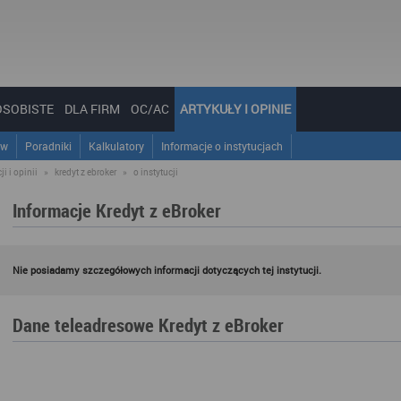
OSOBISTE
DLA FIRM
OC/AC
ARTYKUŁY I OPINIE
ów
Poradniki
Kalkulatory
Informacje o instytucjach
i i opinii
»
kredyt z ebroker
»
o instytucji
Informacje Kredyt z eBroker
Nie posiadamy szczegółowych informacji dotyczących tej instytucji.
Dane teleadresowe Kredyt z eBroker