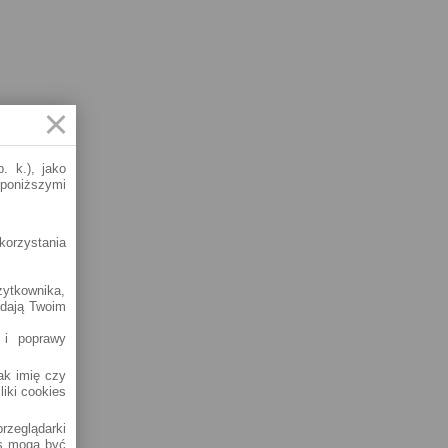
. k.), jako
 poniższymi
korzystania
żytkownika,
adają Twoim
 i poprawy
jak imię czy
liki cookies
rzeglądarki
es mogą być