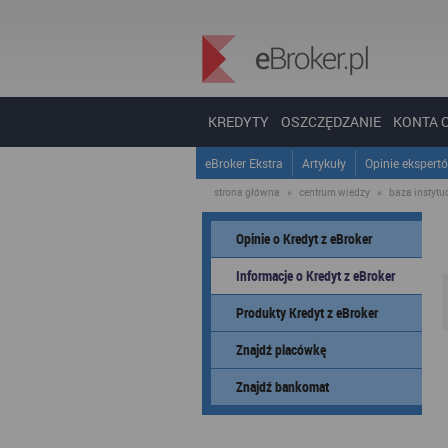
KREDYTY
OSZCZĘDZANIE
KONTA 
eBroker Ekstra
Artykuły
Opinie ekspert
strona główna
»
centrum wiedzy
»
baza instytucj
Opinie o Kredyt z eBroker
Informacje o Kredyt z eBroker
Produkty Kredyt z eBroker
Znajdź placówkę
Znajdź bankomat