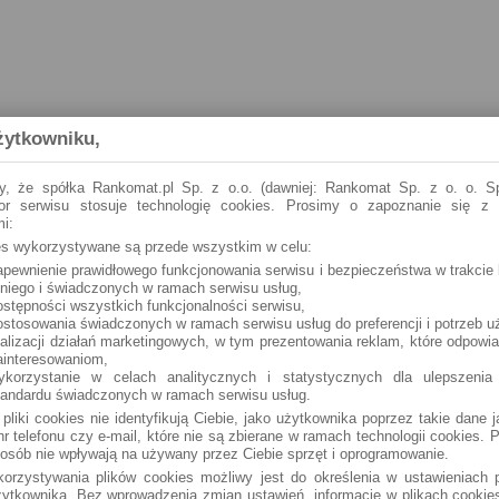
żytkowniku,
y, że spółka Rankomat.pl Sp. z o.o. (dawniej: Rankomat Sp. z o. o. Sp
tor serwisu stosuje technologię cookies. Prosimy o zapoznanie się z
i:
ies wykorzystywane są przede wszystkim w celu:
apewnienie prawidłowego funkcjonowania serwisu i bezpieczeństwa w trakcie 
 niego i świadczonych w ramach serwisu usług,
ostępności wszystkich funkcjonalności serwisu,
ostosowania świadczonych w ramach serwisu usług do preferencji i potrzeb u
ealizacji działań marketingowych, w tym prezentowania reklam, które odpowi
ainteresowaniom,
ykorzystanie w celach analitycznych i statystycznych dla ulepszenia
tandardu świadczonych w ramach serwisu usług.
 pliki cookies nie identyfikują Ciebie, jako użytkownika poprzez takie dane 
r telefonu czy e-mail, które nie są zbierane w ramach technologii cookies. P
osób nie wpływają na używany przez Ciebie sprzęt i oprogramowanie.
orzystywania plików cookies możliwy jest do określenia w ustawieniach p
ytkownika. Bez wprowadzenia zmian ustawień, informacje w plikach cooki