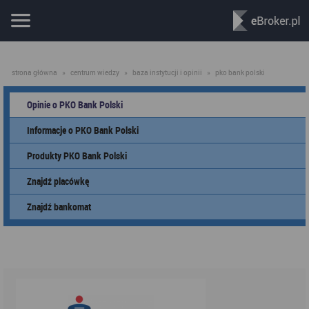
strona główna
»
centrum wiedzy
»
baza instytucji i opinii
»
pko bank polski
Opinie o PKO Bank Polski
Informacje o PKO Bank Polski
Produkty PKO Bank Polski
Znajdź placówkę
Znajdź bankomat