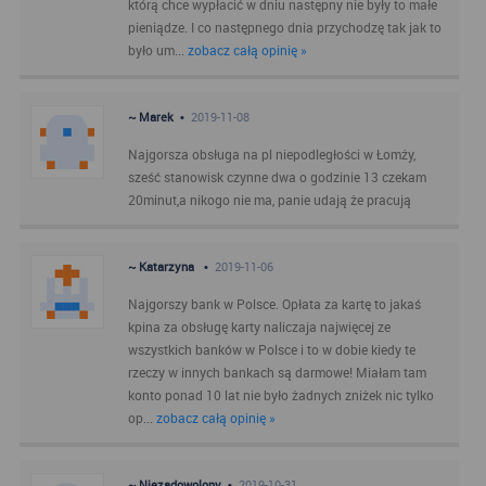
którą chce wypłacić w dniu następny nie były to małe
pieniądze. I co następnego dnia przychodzę tak jak to
było um...
zobacz całą opinię »
~ Marek •
2019-11-08
Najgorsza obsługa na pl niepodległości w Łomży,
sześć stanowisk czynne dwa o godzinie 13 czekam
20minut,a nikogo nie ma, panie udają że pracują
~ Katarzyna •
2019-11-06
Najgorszy bank w Polsce. Opłata za kartę to jakaś
kpina za obsługę karty naliczaja najwięcej ze
wszystkich banków w Polsce i to w dobie kiedy te
rzeczy w innych bankach są darmowe! Miałam tam
konto ponad 10 lat nie było żadnych zniżek nic tylko
op...
zobacz całą opinię »
~ Niezadowolony •
2019-10-31