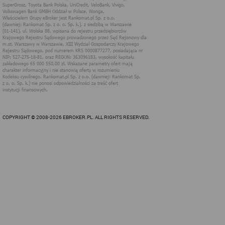
językowych i komunikacyjnych użytkownika, zapewnien
pomocy przy wypełnianiu formularzy w witrynie.
ocena wydajności, analiza oraz badania czyli pozyskanie wied
i badanie jak dobrze działają strony internetowe, działanie
kierunku poprawy funkcji oraz usług; działania te podejmowa
są między innymi w czasie, gdy użytkownicy wchodzą na stro
Rankomat z innych witryn, aplikacji lub urządzeń podczas pra
na komputerze lub innym urządzeniu.
reklamowych - dla dostosowania emitowanych reklam Rankom
do preferencji użytkowników oraz w celu wykorzystywan
technologii retargetingu, która umożliwia kierowanie reklam 
stronach internetowych podmiotów trzecich (naszych Partneró
do Ciebie, jeśli byłeś w przeszłości już zainteresowani nasz
produktami i usługami,
COPYRIGHT © 2008-2026 EBROKER.PL. ALL RIGHTS RESERVED.
zapewnienia bezpieczeństwa, czyli wsparcie mechanizm
zapobiegających nadużyciom w serwisach internetowych, w t
także wycieku danych zapewniając poufność przetwarzany
dla użytkownika informacji.
W serwisach internetowych Rankomat wykorzystywana jest tak
technologia localStorage.
Jest to technologia zbliżona do technologii cookies. Jest to wydzielo
część pamięci przeglądarki, która umożliwia przechowywanie dany
lokalnie. Jest bezpieczniejsza, a dostęp do danych w niej zapisanych 
tylko strona internetowa, która je tam wprowadziła. Umożliwia równi
przechowywanie większej ilości danych bez wpływu na wydajność stro
internetowej, ponieważ nie są one wysyłane przez przeglądarkę pr
każdym odwołaniu do serwera. Taka funkcjonalność umożliwia więks