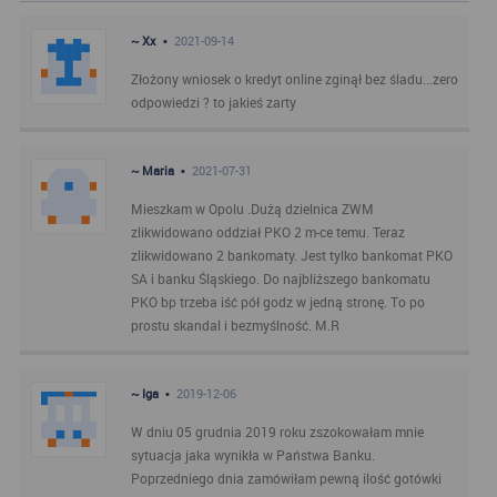
~ Xx •
2021-09-14
Złożony wniosek o kredyt online zginął bez śladu...zero
odpowiedzi ? to jakieś zarty
~ Maria •
2021-07-31
Mieszkam w Opolu .Dużą dzielnica ZWM
zlikwidowano oddział PKO 2 m-ce temu. Teraz
zlikwidowano 2 bankomaty. Jest tylko bankomat PKO
SA i banku Śląskiego. Do najbliższego bankomatu
PKO bp trzeba iść pół godz w jedną stronę. To po
prostu skandal i bezmyślność. M.R
~ Iga •
2019-12-06
W dniu 05 grudnia 2019 roku zszokowałam mnie
sytuacja jaka wynikła w Państwa Banku.
Poprzedniego dnia zamówiłam pewną ilość gotówki