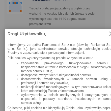
Tragedia pretrzymują przelewy w piątek przez
weekand nie wysyłac ich dalej ich śmieszne sesje
wychodzące ostatnia 14 30 pogratulować
profesjonalizmu .
Drogi Użytkowniku,
1
2
3
>
>>
Informujemy, że spółka Rankomat.pl Sp. z o.o. (dawniej: Rankomat Sp.
o. o. Sp. k.), jako administrator serwisu stosuje technologię cookie
Prosimy o zapoznanie się z poniższymi informacjami:
Produkty PKO Bank Polski
Pliki cookies wykorzystywane są przede wszystkim w celu:
zapewnienie prawidłowego funkcjonowania serwisu
bezpieczeństwa w trakcie korzystania z niego i świadczonych
zysk z konta 600,00
ramach serwisu usług,
zł/rok, koszty
PRZEJDŹ DO
Konto za Zero
dostępności wszystkich funkcjonalności serwisu,
prowadzenia 0,00
WNIOSKU »
dostosowania świadczonych w ramach serwisu usług 
zł/mc
preferencji i potrzeb użytkownika,
realizacji działań marketingowych, w tym prezentowania rekla
które odpowiadają Twoim zainteresowaniom,
zobacz wszystkie produkty PKO Bank Polski »
wykorzystanie w celach analitycznych i statystycznych d
ulepszenia i poprawy standardu świadczonych w rama
serwisu usług.
Oddziały PKO Bank Polski
Co istotne, pliki cookies nie identyfikują Ciebie, jako użytkownika popr