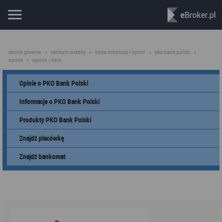
strona główna
»
centrum wiedzy
»
baza instytucji i opinii
»
pko bank polski
»
opinie
»
opinia ~karo
Opinie o PKO Bank Polski
Informacje o PKO Bank Polski
Produkty PKO Bank Polski
Znajdź placówkę
Znajdź bankomat