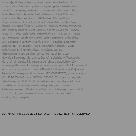
innych podobnych technologii do zapisywania informacji o
sposobie korzystania przez użytkownika z tych stron
internetowych.
Każdy użytkownik ma prawo wyboru w zakresie udostępniania
informacji, które go dotyczą.
1. Pliki "cookies"
Pliki typu "cookies" ("ciasteczka"), to informacje, zapisywane
przez przeglądarkę użytkownika, obejmujące zawartość tekstową
które mogą zawierać dane osobowe w postaci adresu IP
komputera oraz unikalnego identyfikatora urządzenia zapisanego w
pliku. Pliki te nie są przechowywane na serwerach spółki, a dane z
nich są odczytywane jedynie podczas wizyty na stronie. Dzięki
plikom cookies strony internetowe pamiętają preferencje
użytkownika, np. ulubione strony internetowe. Pliki cookies nie
identyfikują użytkownika poprzez takie dane jak imię czy nazwisko
i nie są zbierane w ramach technologii cookies, nie mają wpływu
na sprzęt i oprogramowanie użytkownika. Więcej informacji o
plikach "cookies" można znaleźć na stronie
https://www.aboutcook
ies.org/
2. W jakim celu wykorzystywane są pliki
cookies i inne podobne technologie
COPYRIGHT © 2008-2026 EBROKER.PL. ALL RIGHTS RESERVED.
Informacje zapisane w plikach cookies pomagają w dostosowaniu
zawartości strony internetowej do oczekiwań i potrzeb danego
użytkownika. użytkowników. Przykładowo:
cookies systemowe są niezbędne dla prawidłowego