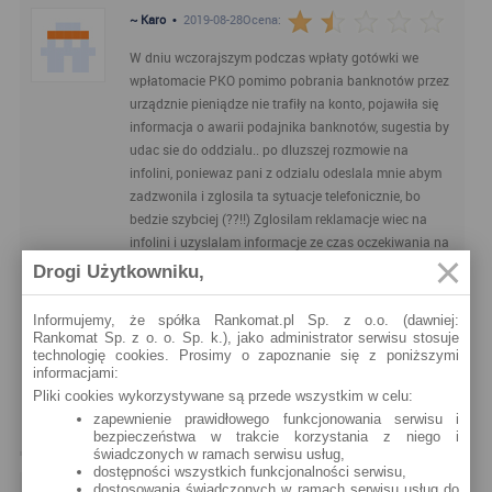
~ Karo
•
2019-08-28
Ocena:
W dniu wczorajszym podczas wpłaty gotówki we
wpłatomacie PKO pomimo pobrania banknotów przez
urządznie pieniądze nie trafiły na konto, pojawiła się
informacja o awarii podajnika banknotów, sugestia by
udac sie do oddzialu.. po dluzszej rozmowie na
infolini, poniewaz pani z odzialu odeslala mnie abym
zadzwonila i zglosila ta sytuacje telefonicznie, bo
bedzie szybciej (??!!) Zglosilam reklamacje wiec na
infolini i uzyslalam informacje ze czas oczekiwania na
decyzje wynosi do 15 dni. Malo optymistyczna wersja
Drogi Użytkowniku,
dla kogos kto wplacal na konto cala gotowke ktora
dysponowal, a pieniadze przepadly we
Informujemy, że spółka Rankomat.pl Sp. z o.o. (dawniej:
wplatomacie.Cala sytuacja trwala 2 minuty z efektem
Rankomat Sp. z o. o. Sp. k.), jako administrator serwisu stosuje
technologię cookies. Prosimy o zapoznanie się z poniższymi
jak opisalam wyzej a nalezy czekac do 15 dni?
informacjami:
Wlasnie mija pierwszy dzien.. prosze o informacje o
Pliki cookies wykorzystywane są przede wszystkim w celu:
panstwa doswiadczeniach w podobnych sytuacjach. Z
zapewnienie prawidłowego funkcjonowania serwisu i
gory dziekuje
bezpieczeństwa w trakcie korzystania z niego i
świadczonych w ramach serwisu usług,
dostępności wszystkich funkcjonalności serwisu,
POLECANE ARTYKUŁY
dostosowania świadczonych w ramach serwisu usług do