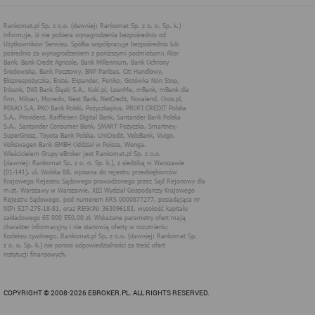
cookies systemowe są niezbędne dla prawidłowego
funkcjonowania pewnych elementów strony i utrzymania
połączenia z serwerem;
cookies uwierzytelniające pomagają w korzystanie z
dodatkowych funkcjonalności strony, umożliwiają łatwe
logowanie, zapamiętanie ustawień strony internetowej,
wybranych przez użytkownika,
cookie analityczne, służą do badania i analizy zasięgu
strony internetowej, jej odwiedzalności przez
użytkowników, preferencji i zachowań użytkowników
podczas odwiedzin strony i służą do poprawy jakości
usług oferowanych za pośrednictwem strony.
Rankomat wykorzystuje w swoich serwisach internetowych pliki
cookies w następujących celach:
potwierdzenie preferencji, udostępnienia określonych
funkcji i usługi, czyli uzyskanie informacji na temat
preferencji językowych i komunikacyjnych użytkownika,
zapewnienie pomocy przy wypełnianiu formularzy w
witrynie.
ocena wydajności, analiza oraz badania czyli pozyskanie
wiedzy i badanie jak dobrze działają strony internetowe,
działanie w kierunku poprawy funkcji oraz usług;
działania te podejmowane są między innymi w czasie,
gdy użytkownicy wchodzą na strony Rankomat z innych
witryn, aplikacji lub urządzeń podczas pracy na
COPYRIGHT © 2008-2026 EBROKER.PL. ALL RIGHTS RESERVED.
komputerze lub innym urządzeniu.
reklamowych - dla dostosowania emitowanych reklam