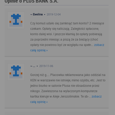
Opinie o PLUS BANK S.A.
~ Ewelina •
2019-12-04
Czy komuś udało się zamknąć tam konto? 2 miesiące
czekam. Opłaty się naliczają. Zaległości spłacone,
konto dalej wisi. I jeszcze kłamią że opłaty pobierają
za poprzedni miesiąc a piszą że za bieżący (choć
opłaty nie powinno być ze względu na spełn...
zobacz
całą opinię »
~ ... •
2019-11-06
Gorzej niż g.... Placowka reklamowana jako oddzial na
KEN w warszawie nie istnieje, mimo szyldu, etc. Jest to
jedno biurko w salonie Plusa nie obsadzone przez
nikogo. Zawieszona na wylaczonym komputerze
kartka kieruje w Aleje Jerozolimskie. Te sb-...
zobacz
całą opinię »