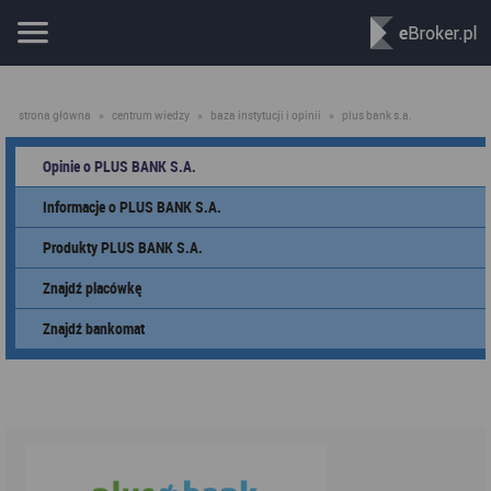
strona główna
»
centrum wiedzy
»
baza instytucji i opinii
»
plus bank s.a.
Opinie o PLUS BANK S.A.
Informacje o PLUS BANK S.A.
Produkty PLUS BANK S.A.
Znajdź placówkę
Znajdź bankomat