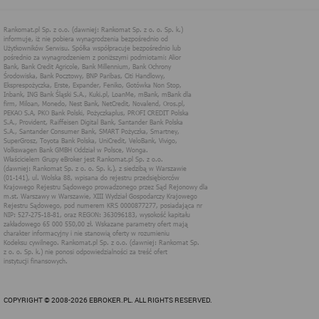
technologii cookies (tj. plików tekstowych, tzw. ciasteczek) i
innych podobnych technologii do zapisywania informacji o
sposobie korzystania przez użytkownika z tych stron
internetowych.
Każdy użytkownik ma prawo wyboru w zakresie udostępniania
informacji, które go dotyczą.
1. Pliki "cookies"
Pliki typu "cookies" ("ciasteczka"), to informacje, zapisywane
przez przeglądarkę użytkownika, obejmujące zawartość tekstową
które mogą zawierać dane osobowe w postaci adresu IP
komputera oraz unikalnego identyfikatora urządzenia zapisanego w
pliku. Pliki te nie są przechowywane na serwerach spółki, a dane z
nich są odczytywane jedynie podczas wizyty na stronie. Dzięki
plikom cookies strony internetowe pamiętają preferencje
użytkownika, np. ulubione strony internetowe. Pliki cookies nie
identyfikują użytkownika poprzez takie dane jak imię czy nazwisko
i nie są zbierane w ramach technologii cookies, nie mają wpływu
na sprzęt i oprogramowanie użytkownika. Więcej informacji o
plikach "cookies" można znaleźć na stronie
https://www.aboutcook
ies.org/
2. W jakim celu wykorzystywane są pliki
cookies i inne podobne technologie
Informacje zapisane w plikach cookies pomagają w dostosowaniu
COPYRIGHT © 2008-2026 EBROKER.PL. ALL RIGHTS RESERVED.
zawartości strony internetowej do oczekiwań i potrzeb danego
użytkownika. użytkowników. Przykładowo: