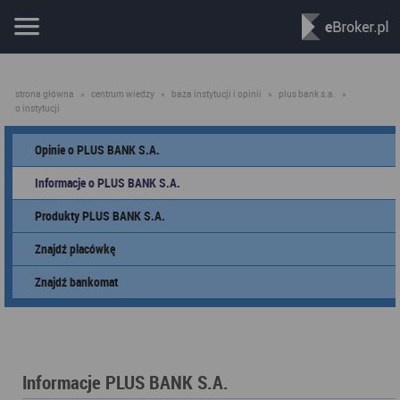
strona główna
»
centrum wiedzy
»
baza instytucji i opinii
»
plus bank s.a.
»
o instytucji
Opinie o PLUS BANK S.A.
Informacje o PLUS BANK S.A.
Produkty PLUS BANK S.A.
Znajdź placówkę
Znajdź bankomat
Informacje PLUS BANK S.A.