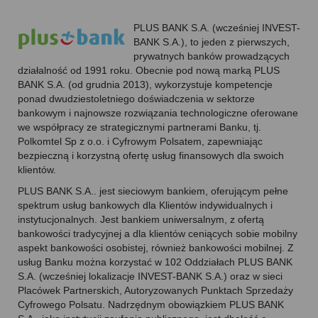
PLUS BANK S.A. (wcześniej INVEST-
BANK S.A.), to jeden z pierwszych,
prywatnych banków prowadzących
działalność od 1991 roku. Obecnie pod nową marką PLUS
BANK S.A. (od grudnia 2013), wykorzystuje kompetencje
ponad dwudziestoletniego doświadczenia w sektorze
bankowym i najnowsze rozwiązania technologiczne oferowane
we współpracy ze strategicznymi partnerami Banku, tj.
Polkomtel Sp z o.o. i Cyfrowym Polsatem, zapewniając
bezpieczną i korzystną ofertę usług finansowych dla swoich
klientów.
PLUS BANK S.A.. jest sieciowym bankiem, oferującym pełne
spektrum usług bankowych dla Klientów indywidualnych i
instytucjonalnych. Jest bankiem uniwersalnym, z ofertą
bankowości tradycyjnej a dla klientów ceniących sobie mobilny
aspekt bankowości osobistej, również bankowości mobilnej. Z
usług Banku można korzystać w 102 Oddziałach PLUS BANK
S.A. (wcześniej lokalizacje INVEST-BANK S.A.) oraz w sieci
Placówek Partnerskich, Autoryzowanych Punktach Sprzedaży
Cyfrowego Polsatu. Nadrzędnym obowiązkiem PLUS BANK