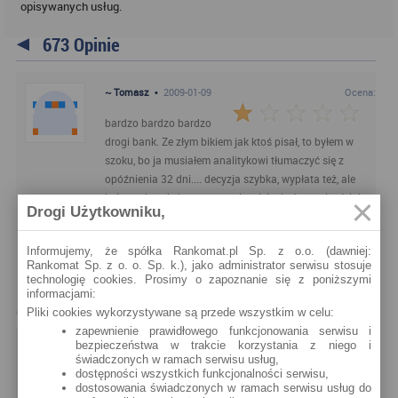
opisywanych usług.
673 Opinie
~ Tomasz
•
2009-01-09
Ocena:
bardzo bardzo bardzo
drogi bank. Ze złym bikiem jak ktoś pisał, to byłem w
szoku, bo ja musiałem analitykowi tłumaczyć się z
opóźnienia 32 dni.... decyzja szybka, wypłata też, ale
kultura doradców pozostawia wiele do życzenia. A jak
Drogi Użytkowniku,
chcialem kredyt samochodowy to szef się mocno
zdenerwował jak "weryfikator" z nim rozmawiał i
Informujemy, że spółka Rankomat.pl Sp. z o.o. (dawniej:
musiałem donosić "paski" a i tak decyzja była
Rankomat Sp. z o. o. Sp. k.), jako administrator serwisu stosuje
odmowna. Nie miałem wyjścia z tym hipotecznym i
technologię cookies. Prosimy o zapoznanie się z poniższymi
musiałem go u nich wziąć, ale nie polecam!
informacjami:
Pliki cookies wykorzystywane są przede wszystkim w celu:
zapewnienie prawidłowego funkcjonowania serwisu i
POLECANE ARTYKUŁY
bezpieczeństwa w trakcie korzystania z niego i
świadczonych w ramach serwisu usług,
Najnowsze
Najczęściej komentowane
dostępności wszystkich funkcjonalności serwisu,
dostosowania świadczonych w ramach serwisu usług do