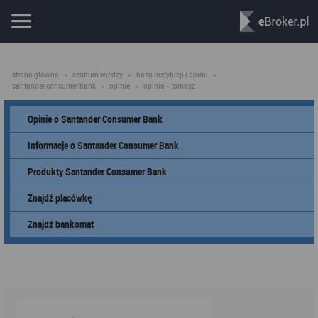
strona główna
»
centrum wiedzy
»
baza instytucji i opinii
»
santander consumer bank
»
opinie
»
opinia ~tomasz
Opinie o Santander Consumer Bank
Informacje o Santander Consumer Bank
Produkty Santander Consumer Bank
Znajdź placówkę
Znajdź bankomat