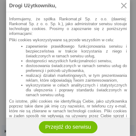
Drogi Użytkowniku,
wrak mam zapłacić ze swojej kieszeni bo oni nie
uznają mi faktury którą wystawił mi warsztat gdzie
stoi wrak firma [Moderacja] a wyceny ich to następna
Informujemy, że spółka Rankomat.pl Sp. z o.o. (dawniej:
Rankomat Sp. z o. o. Sp. k.), jako administrator serwisu stosuje
porażka a do Pana opiekuna szkody to dodzwonić się
technologię cookies. Prosimy o zapoznanie się z poniższymi
nie można od 30 sierpnia
informacjami:
Pliki cookies wykorzystywane są przede wszystkim w celu:
zapewnienie prawidłowego funkcjonowania serwisu i
POLECANE ARTYKUŁY
bezpieczeństwa w trakcie korzystania z niego i
świadczonych w ramach serwisu usług,
Najnowsze
Najczęściej komentowane
dostępności wszystkich funkcjonalności serwisu,
dostosowania świadczonych w ramach serwisu usług do
preferencji i potrzeb użytkownika,
Kto może dostać certyfikat od BIK?
realizacji działań marketingowych, w tym prezentowania
Bardziej wiarygodni klienci banków mogą liczyć na wiele
reklam, które odpowiadają Twoim zainteresowaniom,
korzyści. Przykładem jest niższe oprocentowanie
wykorzystanie w celach analitycznych i statystycznych
kredytu lub karty kredytowej. Od niedawna...
dla ulepszenia i poprawy standardu świadczonych w
ramach serwisu usług.
Co istotne, pliki cookies nie identyfikują Ciebie, jako użytkownika
poprzez takie dane jak imię czy nazwisko, nr telefonu czy e-mail,
które nie są zbierane w ramach technologii cookies. Pliki cookies
w żaden sposób nie wpływają na używany przez Ciebie sprzęt i
oprogramowanie.
Przejdź do serwisu
Zakres wykorzystywania plików cookies możliwy jest do
Kredyty
Dla firm
określenia w ustawieniach przeglądarki każdego użytkownika. Bez