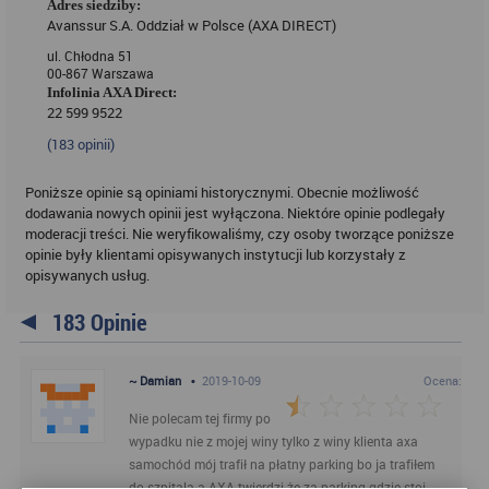
Adres siedziby:
Avanssur S.A. Oddział w Polsce (AXA DIRECT)
ul. Chłodna 51
00-867 Warszawa
Infolinia AXA Direct:
22 599 9522
(
183
opinii)
Poniższe opinie są opiniami historycznymi. Obecnie możliwość
dodawania nowych opinii jest wyłączona. Niektóre opinie podlegały
moderacji treści. Nie weryfikowaliśmy, czy osoby tworzące poniższe
opinie były klientami opisywanych instytucji lub korzystały z
opisywanych usług.
183 Opinie
~ Damian
•
2019-10-09
Ocena:
Nie polecam tej firmy po
wypadku nie z mojej winy tylko z winy klienta axa
samochód mój trafił na płatny parking bo ja trafiłem
do szpitala a AXA twierdzi że za parking gdzie stoi