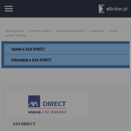
strona główna
»
centrum wiedzy
»
baza instytucji i opinii
»
axa direct
»
opinie
»
opinia ~damian
Opinie o AXA DIRECT
Informacje o AXA DIRECT
AXA DIRECT