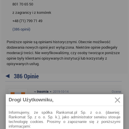
801 70 65 50
z zagranicy i z komórek
+48 (71) 799 71 49
(
386
opinii)
Poniższe opinie są opiniami historycznymi. Obecnie możliwość
dodawania nowych opinii jest wyłączona. Niektóre opinie podlegały
moderacji treści. Nie weryfikowaliśmy, czy osoby tworzące poniższe
opinie były klientami opisywanych instytucji lub korzystały z
opisywanych usług.
386 Opinie
~ Insomia
•
2019-10-14
Ocena:
Drogi Użytkowniku,
Chciałam kupić pralkę za
1349zl..zapytanie siedzi w BIK, a zezakjp nie
Informujemy, że spółka Rankomat.pl Sp. z o.o. (dawniej:
sfinalizowany, poprosiłam grzecznie o wycofanie
Rankomat Sp. z o. o. Sp. k.), jako administrator serwisu stosuje
zapytania. Dostałam na piśmie!!! prawie groźbę ze nie
technologię cookies. Prosimy o zapoznanie się z poniższymi
dość ze nie usuną to dwa lata będą przechowywać!!!!
informacjami: