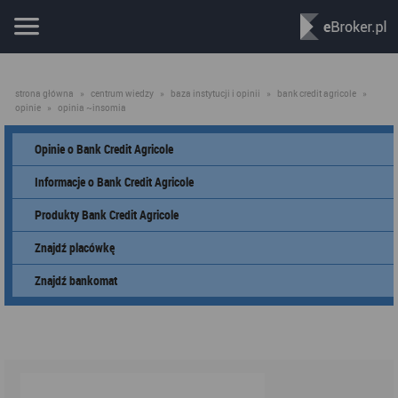
strona główna
»
centrum wiedzy
»
baza instytucji i opinii
»
bank credit agricole
»
opinie
»
opinia ~insomia
Opinie o Bank Credit Agricole
Informacje o Bank Credit Agricole
Produkty Bank Credit Agricole
Znajdź placówkę
Znajdź bankomat