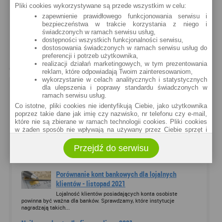
Szkoda, ze nie wiedzą, ze NSA wyrokiem sądu ukarał
Pliki cookies wykorzystywane są przede wszystkim w celu:
już taki jeden mądry bank, bo pan, tak jak i ja klientem
zapewnienie prawidłowego funkcjonowania serwisu i
bezpieczeństwa w trakcie korzystania z niego i
banku nie był, zakupu nie dokonał. Więc ja sladem
świadczonych w ramach serwisu usług,
tego Pana do sądu podążę, i aż ręce zaciera na myśl,
dostępności wszystkich funkcjonalności serwisu,
ze te odmowę na piśmie mam!!! Może jakieś
dostosowania świadczonych w ramach serwisu usług do
preferencji i potrzeb użytkownika,
odszkodowanie dostanę??
realizacji działań marketingowych, w tym prezentowania
reklam, które odpowiadają Twoim zainteresowaniom,
wykorzystanie w celach analitycznych i statystycznych
POLECANE ARTYKUŁY
dla ulepszenia i poprawy standardu świadczonych w
ramach serwisu usług.
Najnowsze
Najczęściej komentowane
Co istotne, pliki cookies nie identyfikują Ciebie, jako użytkownika
poprzez takie dane jak imię czy nazwisko, nr telefonu czy e-mail,
które nie są zbierane w ramach technologii cookies. Pliki cookies
Posiadacz karty kredytowej zyska nawet 720 zł
w żaden sposób nie wpływają na używany przez Ciebie sprzęt i
w Credit Agricole
oprogramowanie.
W przypadku kart kredytowych często zdarzają się
Przejdź do serwisu
Zakres wykorzystywania plików cookies możliwy jest do
premie o dużej wartości. Dziś prezentujemy jedną z nich. Mowa o
określenia w ustawieniach przeglądarki każdego użytkownika. Bez
promocji Credit Agricole, która...
wprowadzenia zmian ustawień, informacje w plikach cookies mogą
być zapisywane w pamięci Twojego urządzenia.
Porównanie kont bankowych dla lojalnych
Administratorem danych pozyskiwanych w technologii cookies jest
klientów - listopad 2021
spółka Rankomat.pl Sp. z o.o. (dawniej: Rankomat Sp. z o. o. Sp.
Lojalność klientów posiadających konta osobiste
k.) z siedzibą w Warszawie, ul. Wolska 88, 01 - 141 Warszawa.
powinna być ważna dla banków. Sprawdzamy, które instytucje
Możesz jako użytkownik w każdym czasie skontaktować się z
nagradzają takich...
administratorem pod adresem bok@ebroker.pl, jak również wyrazić
sprzeciwu wobec działań administratora.