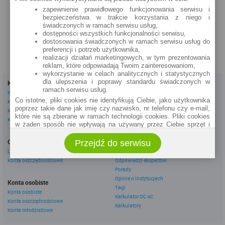
Słowackiego 1 (24h)
zapewnienie prawidłowego funkcjonowania serwisu i
bezpieczeństwa w trakcie korzystania z niego i
szczegóły »
świadczonych w ramach serwisu usług,
dostępności wszystkich funkcjonalności serwisu,
dostosowania świadczonych w ramach serwisu usług do
preferencji i potrzeb użytkownika,
realizacji działań marketingowych, w tym prezentowania
reklam, które odpowiadają Twoim zainteresowaniom,
wykorzystanie w celach analitycznych i statystycznych
dla ulepszenia i poprawy standardu świadczonych w
Kredyty
Dla firm
ramach serwisu usług.
Kredyty gotówkowe
Kredyty firmowe
Co istotne, pliki cookies nie identyfikują Ciebie, jako użytkownika
Kredyty hipoteczne
Konta firmowe
poprzez takie dane jak imię czy nazwisko, nr telefonu czy e-mail,
Kredyty konsolidacyjne
Leasingi
które nie są zbierane w ramach technologii cookies. Pliki cookies
Kredyty na samochód
w żaden sposób nie wpływają na używany przez Ciebie sprzęt i
oprogramowanie.
Inne
Oszczędzanie
Przejdź do serwisu
eBroker Ekstra
Zakres wykorzystywania plików cookies możliwy jest do
określenia w ustawieniach przeglądarki każdego użytkownika. Bez
Lokaty
Artykuły
wprowadzenia zmian ustawień, informacje w plikach cookies mogą
Konta oszczędnościowe
Odpowiedzi ekspertów
być zapisywane w pamięci Twojego urządzenia.
Porady
Administratorem danych pozyskiwanych w technologii cookies jest
Opinie o instytucjach
Konta osobiste
spółka Rankomat.pl Sp. z o.o. (dawniej: Rankomat Sp. z o. o. Sp.
Tagi
Konta osobiste
k.) z siedzibą w Warszawie, ul. Wolska 88, 01 - 141 Warszawa.
Kalkulator OC AC
Konta oszczędnościowe
Możesz jako użytkownik w każdym czasie skontaktować się z
Kalkulatory
administratorem pod adresem bok@ebroker.pl, jak również wyrazić
Konta młodzieżowe
sprzeciwu wobec działań administratora.