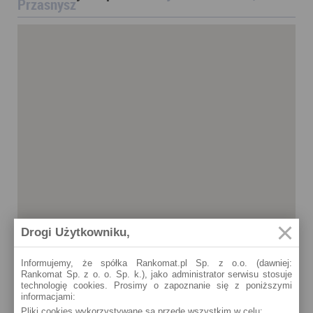
Przasnysz
Drogi Użytkowniku,
Informujemy, że spółka Rankomat.pl Sp. z o.o. (dawniej:
Rankomat Sp. z o. o. Sp. k.), jako administrator serwisu stosuje
technologię cookies. Prosimy o zapoznanie się z poniższymi
informacjami:
Pliki cookies wykorzystywane są przede wszystkim w celu:
Przasnysz