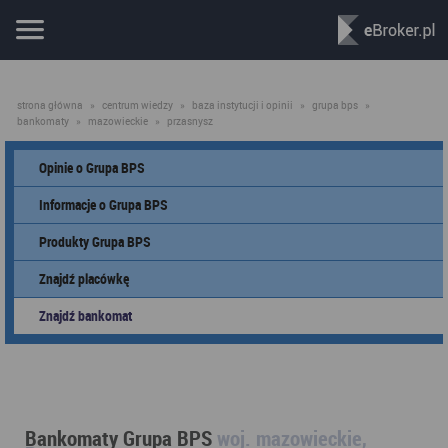
strona główna
»
centrum wiedzy
»
baza instytucji i opinii
»
grupa bps
»
bankomaty
»
mazowieckie
»
przasnysz
Opinie o Grupa BPS
Informacje o Grupa BPS
Produkty Grupa BPS
Znajdź placówkę
Znajdź bankomat
Bankomaty Grupa BPS
woj. mazowieckie,