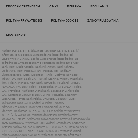
Działania administratora podejmowane są zgodnie z
PROGRAM PARTNERSKI
O NAS
REKLAMA
REGULAMIN
obowiązującym prawem (zgodnie z tzw. RODO) w ramach tzw.
uzasadnionego interesu administratora danych, po to, aby
zapewnić jak najlepsze funkcjonowanie serwisu i odpowiednie
POLITYKA PRYWATNOŚCI
POLITYKA COOKIES
ZASADY PLASOWANIA
dostosowanie usług, świadczonych w ramach serwisu do potrzeb
użytkownika. Zasady świadczenia usług w serwisie określa
regulamin serwisu.
MAPA STRONY
Więcej informacji na temat stosowania technologii cookies w
serwisie dostępne jest w Polityce Cookies.
Polityka Cookies serwisów
internetowych spółki Rankomat.pl Sp. z
o.o. (dawniej: Rankomat Sp. z o. o. Sp.
k.)
Rankomat.pl Sp. z o.o. (dawniej: Rankomat Sp. z o. o. Sp. k.), z
siedzibą w Warszawie (01-141), ul. Wolska 88, wpisana do rejestru
przedsiębiorców Krajowego Rejestru Sądowego prowadzonego
przez Sąd Rejonowy dla m.st. Warszawy w Warszawie, XIII
Wydział Gospodarczy Krajowego Rejestru Sądowego, pod
numerem KRS 0000877277, posiadająca nr NIP: 527-275-18-81,
oraz REGON: 363096183, zwana dalej "Rankomat" wykorzystuje
na swoich stronach internetowych technologię "cookies".
Zasady wykorzystania informacji dostarczonych przez
użytkownika w ramach technologii cookies w trakcie korzystania
ze stron internetowych i Rankomat określa niniejszy dokument.