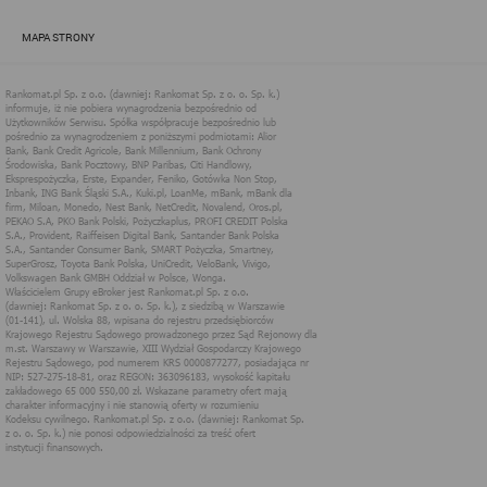
zapewnić jak najlepsze funkcjonowanie serwisu i odpowiednie
dostosowanie usług, świadczonych w ramach serwisu do potrzeb
MAPA STRONY
użytkownika. Zasady świadczenia usług w serwisie określa
regulamin serwisu.
Więcej informacji na temat stosowania technologii cookies w
serwisie dostępne jest w Polityce Cookies.
Polityka Cookies serwisów
internetowych spółki Rankomat.pl Sp. z
o.o. (dawniej: Rankomat Sp. z o. o. Sp.
k.)
Rankomat.pl Sp. z o.o. (dawniej: Rankomat Sp. z o. o. Sp. k.), z
siedzibą w Warszawie (01-141), ul. Wolska 88, wpisana do rejestru
przedsiębiorców Krajowego Rejestru Sądowego prowadzonego
przez Sąd Rejonowy dla m.st. Warszawy w Warszawie, XIII
Wydział Gospodarczy Krajowego Rejestru Sądowego, pod
numerem KRS 0000877277, posiadająca nr NIP: 527-275-18-81,
oraz REGON: 363096183, zwana dalej "Rankomat" wykorzystuje
na swoich stronach internetowych technologię "cookies".
Zasady wykorzystania informacji dostarczonych przez
użytkownika w ramach technologii cookies w trakcie korzystania
ze stron internetowych i Rankomat określa niniejszy dokument.
Każdy użytkownik serwisów Rankomat proszony jest o
zapoznanie się z niniejszym dokumentem i zawartymi w nim