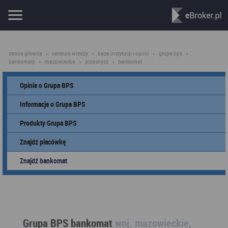
strona główna
»
centrum wiedzy
»
baza instytucji i opinii
»
grupa bps
»
bankomaty
»
mazowieckie
»
przasnysz
»
bankomat
Opinie o Grupa BPS
Informacje o Grupa BPS
Produkty Grupa BPS
Znajdź placówkę
Znajdź bankomat
Grupa BPS bankomat
woj. mazowieckie,