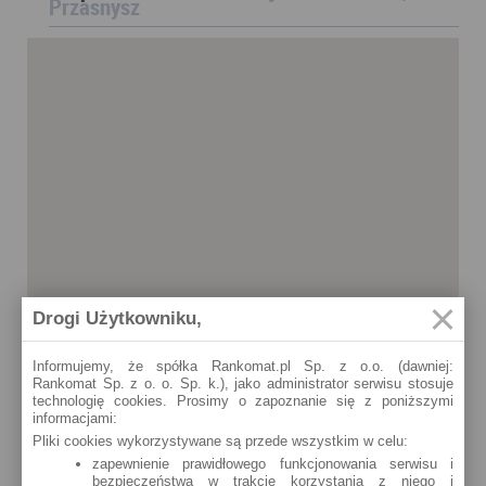
Przasnysz
Drogi Użytkowniku,
Informujemy, że spółka Rankomat.pl Sp. z o.o. (dawniej:
Rankomat Sp. z o. o. Sp. k.), jako administrator serwisu stosuje
technologię cookies. Prosimy o zapoznanie się z poniższymi
informacjami:
Pliki cookies wykorzystywane są przede wszystkim w celu:
zapewnienie prawidłowego funkcjonowania serwisu i
bezpieczeństwa w trakcie korzystania z niego i