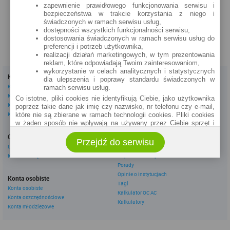
zapewnienie prawidłowego funkcjonowania serwisu i
zobacz na mapie »
bezpieczeństwa w trakcie korzystania z niego i
świadczonych w ramach serwisu usług,
dostępności wszystkich funkcjonalności serwisu,
dostosowania świadczonych w ramach serwisu usług do
preferencji i potrzeb użytkownika,
realizacji działań marketingowych, w tym prezentowania
reklam, które odpowiadają Twoim zainteresowaniom,
wykorzystanie w celach analitycznych i statystycznych
Kredyty
Dla firm
dla ulepszenia i poprawy standardu świadczonych w
Kredyty gotówkowe
Kredyty firmowe
ramach serwisu usług.
Kredyty hipoteczne
Konta firmowe
Co istotne, pliki cookies nie identyfikują Ciebie, jako użytkownika
Kredyty konsolidacyjne
Leasingi
poprzez takie dane jak imię czy nazwisko, nr telefonu czy e-mail,
Kredyty na samochód
które nie są zbierane w ramach technologii cookies. Pliki cookies
w żaden sposób nie wpływają na używany przez Ciebie sprzęt i
Inne
oprogramowanie.
Oszczędzanie
eBroker Ekstra
Przejdź do serwisu
Zakres wykorzystywania plików cookies możliwy jest do
Lokaty
Artykuły
określenia w ustawieniach przeglądarki każdego użytkownika. Bez
Konta oszczędnościowe
Odpowiedzi ekspertów
wprowadzenia zmian ustawień, informacje w plikach cookies mogą
Porady
być zapisywane w pamięci Twojego urządzenia.
Opinie o instytucjach
Administratorem danych pozyskiwanych w technologii cookies jest
Konta osobiste
Tagi
spółka Rankomat.pl Sp. z o.o. (dawniej: Rankomat Sp. z o. o. Sp.
Konta osobiste
Kalkulator OC AC
k.) z siedzibą w Warszawie, ul. Wolska 88, 01 - 141 Warszawa.
Konta oszczędnościowe
Możesz jako użytkownik w każdym czasie skontaktować się z
Kalkulatory
Konta młodzieżowe
administratorem pod adresem bok@ebroker.pl, jak również wyrazić
sprzeciwu wobec działań administratora.
Działania administratora podejmowane są zgodnie z