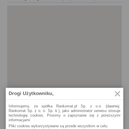
Drogi Użytkowniku,
Informujemy, że spółka Rankomat.pl Sp. z o.o. (dawniej:
Rankomat Sp. z o. o. Sp. k.), jako administrator serwisu stosuje
technologię cookies. Prosimy o zapoznanie się z poniższymi
informacjami:
Nysa
Pliki cookies wykorzystywane są przede wszystkim w celu:
Kolejowa 13