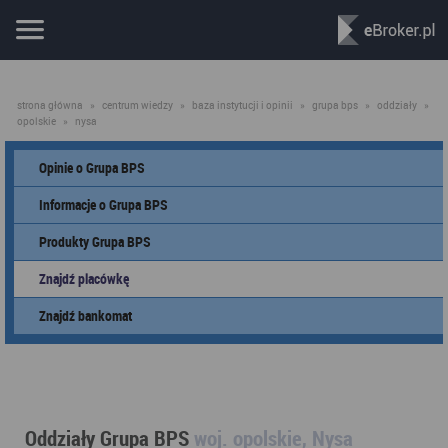
strona główna
»
centrum wiedzy
»
baza instytucji i opinii
»
grupa bps
»
oddziały
»
opolskie
»
nysa
Opinie o Grupa BPS
Informacje o Grupa BPS
Produkty Grupa BPS
Znajdź placówkę
Znajdź bankomat
Oddziały Grupa BPS
woj. opolskie, Nysa