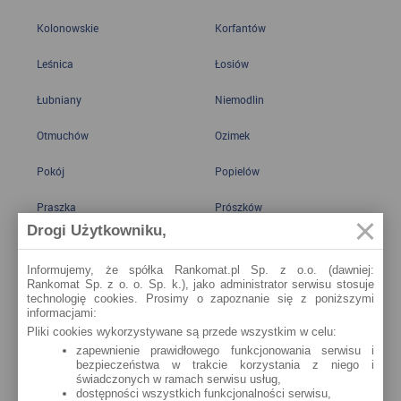
Kolonowskie
Korfantów
Leśnica
Łosiów
Łubniany
Niemodlin
Otmuchów
Ozimek
Pokój
Popielów
Praszka
Prószków
Drogi Użytkowniku,
Radłów
Strzeleczki
Informujemy, że spółka Rankomat.pl Sp. z o.o. (dawniej:
Tarnów Opolski
Walce
Rankomat Sp. z o. o. Sp. k.), jako administrator serwisu stosuje
technologię cookies. Prosimy o zapoznanie się z poniższymi
informacjami:
Zawadzkie
Zdzieszowice
Pliki cookies wykorzystywane są przede wszystkim w celu:
Zębowice
Dobrzeń Wielki
zapewnienie prawidłowego funkcjonowania serwisu i
bezpieczeństwa w trakcie korzystania z niego i
świadczonych w ramach serwisu usług,
dostępności wszystkich funkcjonalności serwisu,