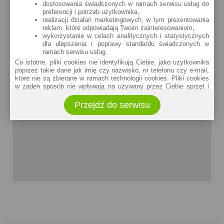
dostosowania świadczonych w ramach serwisu usług do
preferencji i potrzeb użytkownika,
realizacji działań marketingowych, w tym prezentowania
reklam, które odpowiadają Twoim zainteresowaniom,
wykorzystanie w celach analitycznych i statystycznych
dla ulepszenia i poprawy standardu świadczonych w
ramach serwisu usług.
Co istotne, pliki cookies nie identyfikują Ciebie, jako użytkownika
poprzez takie dane jak imię czy nazwisko, nr telefonu czy e-mail,
które nie są zbierane w ramach technologii cookies. Pliki cookies
w żaden sposób nie wpływają na używany przez Ciebie sprzęt i
oprogramowanie.
Przejdź do serwisu
Zakres wykorzystywania plików cookies możliwy jest do
określenia w ustawieniach przeglądarki każdego użytkownika. Bez
wprowadzenia zmian ustawień, informacje w plikach cookies mogą
być zapisywane w pamięci Twojego urządzenia.
Administratorem danych pozyskiwanych w technologii cookies jest
spółka Rankomat.pl Sp. z o.o. (dawniej: Rankomat Sp. z o. o. Sp.
k.) z siedzibą w Warszawie, ul. Wolska 88, 01 - 141 Warszawa.
Możesz jako użytkownik w każdym czasie skontaktować się z
administratorem pod adresem bok@ebroker.pl, jak również wyrazić
sprzeciwu wobec działań administratora.
Działania administratora podejmowane są zgodnie z
obowiązującym prawem (zgodnie z tzw. RODO) w ramach tzw.
uzasadnionego interesu administratora danych, po to, aby
zapewnić jak najlepsze funkcjonowanie serwisu i odpowiednie
dostosowanie usług, świadczonych w ramach serwisu do potrzeb