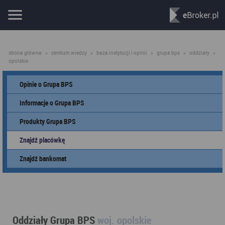
strona główna
»
centrum wiedzy
»
baza instytucji i opinii
»
grupa bps
»
oddziały
»
opolskie
Opinie o Grupa BPS
Informacje o Grupa BPS
Produkty Grupa BPS
Znajdź placówkę
Znajdź bankomat
Oddziały Grupa BPS
woj. opolskie