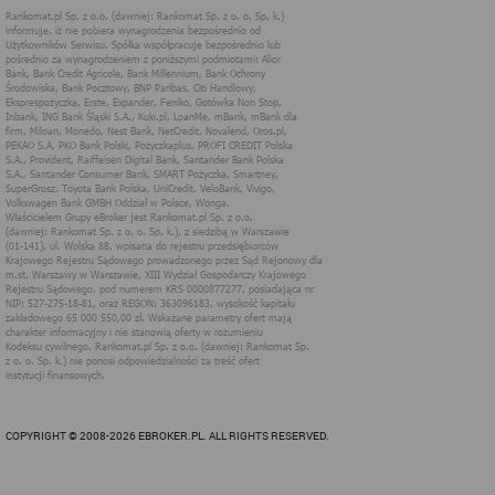
technologii cookies (tj. plików tekstowych, tzw. ciasteczek) i
innych podobnych technologii do zapisywania informacji o
sposobie korzystania przez użytkownika z tych stron
internetowych.
Każdy użytkownik ma prawo wyboru w zakresie udostępniania
informacji, które go dotyczą.
1. Pliki "cookies"
Pliki typu "cookies" ("ciasteczka"), to informacje, zapisywane
przez przeglądarkę użytkownika, obejmujące zawartość tekstową
które mogą zawierać dane osobowe w postaci adresu IP
komputera oraz unikalnego identyfikatora urządzenia zapisanego w
pliku. Pliki te nie są przechowywane na serwerach spółki, a dane z
nich są odczytywane jedynie podczas wizyty na stronie. Dzięki
plikom cookies strony internetowe pamiętają preferencje
użytkownika, np. ulubione strony internetowe. Pliki cookies nie
identyfikują użytkownika poprzez takie dane jak imię czy nazwisko
i nie są zbierane w ramach technologii cookies, nie mają wpływu
na sprzęt i oprogramowanie użytkownika. Więcej informacji o
plikach "cookies" można znaleźć na stronie
https://www.aboutcook
ies.org/
2. W jakim celu wykorzystywane są pliki
cookies i inne podobne technologie
COPYRIGHT © 2008-2026 EBROKER.PL. ALL RIGHTS RESERVED.
Informacje zapisane w plikach cookies pomagają w dostosowaniu
zawartości strony internetowej do oczekiwań i potrzeb danego
użytkownika. użytkowników. Przykładowo: