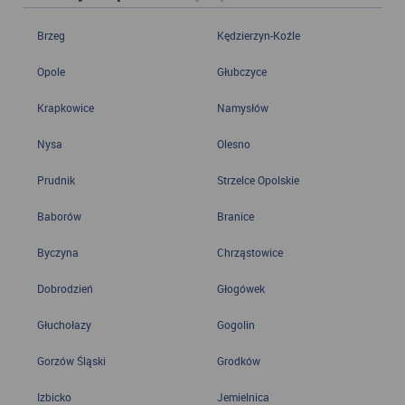
Brzeg
Kędzierzyn-Koźle
Opole
Głubczyce
Krapkowice
Namysłów
Nysa
Olesno
Prudnik
Strzelce Opolskie
Baborów
Branice
Byczyna
Chrząstowice
Dobrodzień
Głogówek
Głuchołazy
Gogolin
Gorzów Śląski
Grodków
Izbicko
Jemielnica