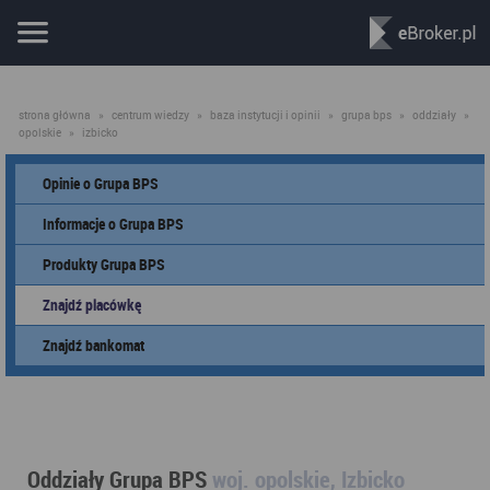
strona główna
»
centrum wiedzy
»
baza instytucji i opinii
»
grupa bps
»
oddziały
»
opolskie
»
izbicko
Opinie o Grupa BPS
Informacje o Grupa BPS
Produkty Grupa BPS
Znajdź placówkę
Znajdź bankomat
Oddziały Grupa BPS
woj. opolskie, Izbicko