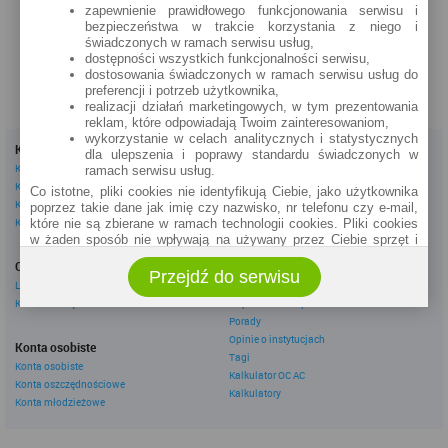
zapewnienie prawidłowego funkcjonowania serwisu i
zobacz na mapie »
bezpieczeństwa w trakcie korzystania z niego i
świadczonych w ramach serwisu usług,
dostępności wszystkich funkcjonalności serwisu,
dostosowania świadczonych w ramach serwisu usług do
preferencji i potrzeb użytkownika,
realizacji działań marketingowych, w tym prezentowania
reklam, które odpowiadają Twoim zainteresowaniom,
wykorzystanie w celach analitycznych i statystycznych
Kredyty
Dla firm
dla ulepszenia i poprawy standardu świadczonych w
Kredyty gotówkowe
Kredyty firmowe
ramach serwisu usług.
Kredyty hipoteczne
Konta firmowe
Co istotne, pliki cookies nie identyfikują Ciebie, jako użytkownika
Kredyty konsolidacyjne
Leasingi
poprzez takie dane jak imię czy nazwisko, nr telefonu czy e-mail,
Kredyty na samochód
które nie są zbierane w ramach technologii cookies. Pliki cookies
w żaden sposób nie wpływają na używany przez Ciebie sprzęt i
Inne
oprogramowanie.
Oszczędzanie
eBroker Ekstra
Przejdź do serwisu
Zakres wykorzystywania plików cookies możliwy jest do
Lokaty
Artykuły
określenia w ustawieniach przeglądarki każdego użytkownika. Bez
Konta oszczędnościowe
Odpowiedzi ekspertów
wprowadzenia zmian ustawień, informacje w plikach cookies mogą
Porady
być zapisywane w pamięci Twojego urządzenia.
Opinie o instytucjach
Administratorem danych pozyskiwanych w technologii cookies jest
Konta osobiste
Tagi
spółka Rankomat.pl Sp. z o.o. (dawniej: Rankomat Sp. z o. o. Sp.
Konta osobiste
Kalkulator OC AC
k.) z siedzibą w Warszawie, ul. Wolska 88, 01 - 141 Warszawa.
Konta oszczędnościowe
Możesz jako użytkownik w każdym czasie skontaktować się z
Kalkulatory
Konta młodzieżowe
administratorem pod adresem bok@ebroker.pl, jak również wyrazić
sprzeciwu wobec działań administratora.
Działania administratora podejmowane są zgodnie z