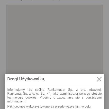
Drogi Użytkowniku,
Informujemy, że spółka Rankomat.pl Sp. z o.o. (dawniej:
Rankomat Sp. z o. o. Sp. k.), jako administrator serwisu stosuje
technologię cookies. Prosimy o zapoznanie się z poniższymi
informacjami:
Izbicko
Pliki cookies wykorzystywane są przede wszystkim w celu:
POWSTAŃCÓW ŚLĄSKICH 8