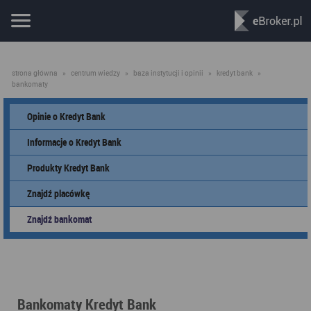
strona główna
»
centrum wiedzy
»
baza instytucji i opinii
»
kredyt bank
»
bankomaty
Opinie o Kredyt Bank
Informacje o Kredyt Bank
Produkty Kredyt Bank
Znajdź placówkę
Znajdź bankomat
Bankomaty Kredyt Bank