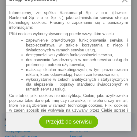
Informujemy, że spółka Rankomat.pl Sp. z o.o. (dawniej:
Rankomat Sp. z o. o. Sp. k.), jako administrator serwisu stosuje
technologię cookies. Prosimy o zapoznanie się z poniższymi
informacjami:
Pliki cookies wykorzystywane są przede wszystkim w celu:
zapewnienie prawidłowego funkcjonowania serwisu i
bezpieczeństwa w trakcie korzystania z niego i
świadczonych w ramach serwisu usług,
dostępności wszystkich funkcjonalności serwisu,
dostosowania świadczonych w ramach serwisu usług do
preferencji i potrzeb użytkownika,
realizacji działań marketingowych, w tym prezentowania
reklam, które odpowiadają Twoim zainteresowaniom,
wykorzystanie w celach analitycznych i statystycznych
dla ulepszenia i poprawy standardu świadczonych w
ramach serwisu usług.
Co istotne, pliki cookies nie identyfikują Ciebie, jako użytkownika
poprzez takie dane jak imię czy nazwisko, nr telefonu czy e-mail,
które nie są zbierane w ramach technologii cookies. Pliki cookies
w żaden sposób nie wpływają na używany przez Ciebie sprzęt i
oprogramowanie.
Kredyty
Dla firm
Przejdź do serwisu
Zakres wykorzystywania plików cookies możliwy jest do
Kredyty gotówkowe
Kredyty firmowe
określenia w ustawieniach przeglądarki każdego użytkownika. Bez
Kredyty hipoteczne
Konta firmowe
wprowadzenia zmian ustawień, informacje w plikach cookies mogą
być zapisywane w pamięci Twojego urządzenia.
Kredyty konsolidacyjne
Leasingi