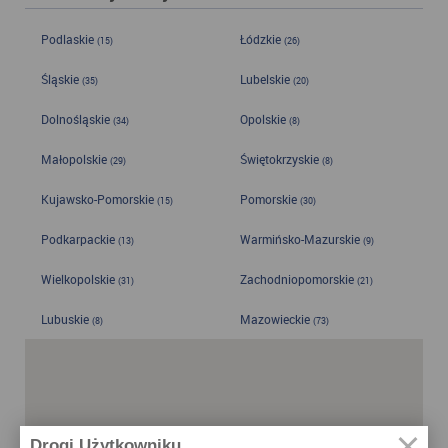
Podlaskie
Łódzkie
(15)
(26)
Śląskie
Lubelskie
(35)
(20)
Dolnośląskie
Opolskie
(34)
(8)
Małopolskie
Świętokrzyskie
(29)
(8)
Kujawsko-Pomorskie
Pomorskie
(15)
(30)
Podkarpackie
Warmińsko-Mazurskie
(13)
(9)
Wielkopolskie
Zachodniopomorskie
(31)
(21)
Lubuskie
Mazowieckie
(8)
(73)
Drogi Użytkowniku,