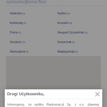
zachodniopomorskie
Goleniów
Gryfino
(1)
(1)
Kołobrzeg
Koszalin
(1)
(2)
Police
Stargard Szczeciński
(1)
(1)
Szczecin
Szczecinek
(11)
(1)
Świnoujście
Międzyzdroje
(1)
(1)
Drogi Użytkowniku,
Informujemy, że spółka Rankomat.pl Sp. z o.o. (dawniej: