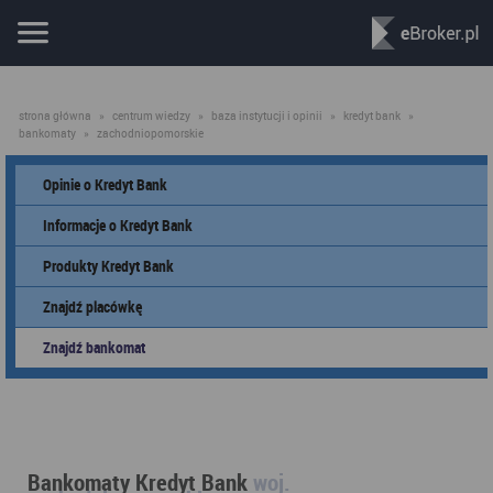
strona główna
»
centrum wiedzy
»
baza instytucji i opinii
»
kredyt bank
»
bankomaty
»
zachodniopomorskie
Opinie o Kredyt Bank
Informacje o Kredyt Bank
Produkty Kredyt Bank
Znajdź placówkę
Znajdź bankomat
Bankomaty Kredyt Bank
woj.