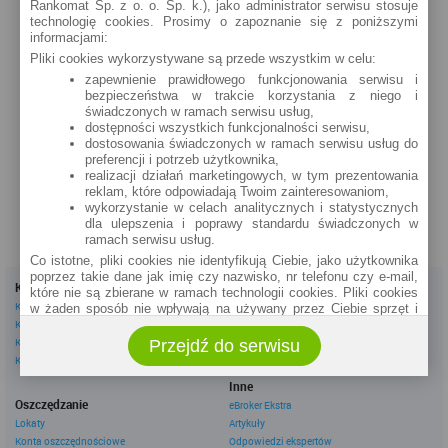
Rankomat Sp. z o. o. Sp. k.), jako administrator serwisu stosuje
technologię cookies. Prosimy o zapoznanie się z poniższymi
informacjami:
Pliki cookies wykorzystywane są przede wszystkim w celu:
zapewnienie prawidłowego funkcjonowania serwisu i
bezpieczeństwa w trakcie korzystania z niego i
świadczonych w ramach serwisu usług,
dostępności wszystkich funkcjonalności serwisu,
dostosowania świadczonych w ramach serwisu usług do
preferencji i potrzeb użytkownika,
realizacji działań marketingowych, w tym prezentowania
reklam, które odpowiadają Twoim zainteresowaniom,
wykorzystanie w celach analitycznych i statystycznych
dla ulepszenia i poprawy standardu świadczonych w
ramach serwisu usług.
Co istotne, pliki cookies nie identyfikują Ciebie, jako użytkownika
poprzez takie dane jak imię czy nazwisko, nr telefonu czy e-mail,
Kredyty
Dla firm
które nie są zbierane w ramach technologii cookies. Pliki cookies
Kredyty gotówkowe
Kredyty firmowe
w żaden sposób nie wpływają na używany przez Ciebie sprzęt i
Kredyty hipoteczne
oprogramowanie.
Konta firmowe
Kredyty konsolidacyjne
Leasingi
Przejdź do serwisu
Zakres wykorzystywania plików cookies możliwy jest do
Kredyty na samochód
określenia w ustawieniach przeglądarki każdego użytkownika. Bez
wprowadzenia zmian ustawień, informacje w plikach cookies mogą
Inne
być zapisywane w pamięci Twojego urządzenia.
Oszczędzanie
eBroker Ekstra
Administratorem danych pozyskiwanych w technologii cookies jest
Lokaty
Artykuły
spółka Rankomat.pl Sp. z o.o. (dawniej: Rankomat Sp. z o. o. Sp.
Konta oszczędnościowe
Odpowiedzi ekspertów
k.) z siedzibą w Warszawie, ul. Wolska 88, 01 - 141 Warszawa.