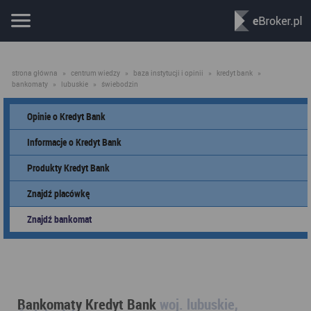
strona główna
»
centrum wiedzy
»
baza instytucji i opinii
»
kredyt bank
»
bankomaty
»
lubuskie
»
świebodzin
Opinie o Kredyt Bank
Informacje o Kredyt Bank
Produkty Kredyt Bank
Znajdź placówkę
Znajdź bankomat
Bankomaty Kredyt Bank
woj. lubuskie,