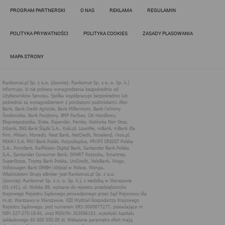
Działania administratora podejmowane są zgodnie z
PROGRAM PARTNERSKI
O NAS
REKLAMA
REGULAMIN
obowiązującym prawem (zgodnie z tzw. RODO) w ramach tzw.
uzasadnionego interesu administratora danych, po to, aby
zapewnić jak najlepsze funkcjonowanie serwisu i odpowiednie
POLITYKA PRYWATNOŚCI
POLITYKA COOKIES
ZASADY PLASOWANIA
dostosowanie usług, świadczonych w ramach serwisu do potrzeb
użytkownika. Zasady świadczenia usług w serwisie określa
regulamin serwisu.
MAPA STRONY
Więcej informacji na temat stosowania technologii cookies w
serwisie dostępne jest w Polityce Cookies.
Polityka Cookies serwisów
internetowych spółki Rankomat.pl Sp. z
o.o. (dawniej: Rankomat Sp. z o. o. Sp.
k.)
Rankomat.pl Sp. z o.o. (dawniej: Rankomat Sp. z o. o. Sp. k.), z
siedzibą w Warszawie (01-141), ul. Wolska 88, wpisana do rejestru
przedsiębiorców Krajowego Rejestru Sądowego prowadzonego
przez Sąd Rejonowy dla m.st. Warszawy w Warszawie, XIII
Wydział Gospodarczy Krajowego Rejestru Sądowego, pod
numerem KRS 0000877277, posiadająca nr NIP: 527-275-18-81,
oraz REGON: 363096183, zwana dalej "Rankomat" wykorzystuje
na swoich stronach internetowych technologię "cookies".
Zasady wykorzystania informacji dostarczonych przez
użytkownika w ramach technologii cookies w trakcie korzystania
ze stron internetowych i Rankomat określa niniejszy dokument.