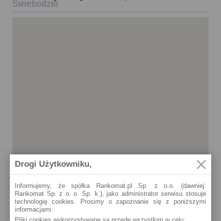
Świebodzin
Drogi Użytkowniku,
Informujemy, że spółka Rankomat.pl Sp. z o.o. (dawniej:
Rankomat Sp. z o. o. Sp. k.), jako administrator serwisu stosuje
technologię cookies. Prosimy o zapoznanie się z poniższymi
informacjami:
Pliki cookies wykorzystywane są przede wszystkim w celu:
Świebodzin