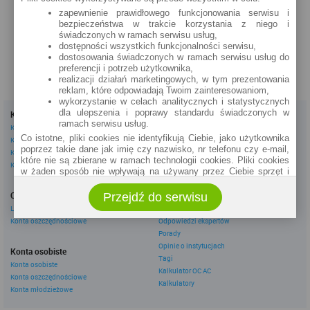
Plac Wolności 1 (24h)
zapewnienie prawidłowego funkcjonowania serwisu i
bezpieczeństwa w trakcie korzystania z niego i
szczegóły »
świadczonych w ramach serwisu usług,
dostępności wszystkich funkcjonalności serwisu,
dostosowania świadczonych w ramach serwisu usług do
preferencji i potrzeb użytkownika,
realizacji działań marketingowych, w tym prezentowania
reklam, które odpowiadają Twoim zainteresowaniom,
wykorzystanie w celach analitycznych i statystycznych
dla ulepszenia i poprawy standardu świadczonych w
Kredyty
Dla firm
ramach serwisu usług.
Kredyty gotówkowe
Kredyty firmowe
Co istotne, pliki cookies nie identyfikują Ciebie, jako użytkownika
Kredyty hipoteczne
Konta firmowe
poprzez takie dane jak imię czy nazwisko, nr telefonu czy e-mail,
Kredyty konsolidacyjne
Leasingi
które nie są zbierane w ramach technologii cookies. Pliki cookies
Kredyty na samochód
w żaden sposób nie wpływają na używany przez Ciebie sprzęt i
oprogramowanie.
Inne
Oszczędzanie
Przejdź do serwisu
eBroker Ekstra
Zakres wykorzystywania plików cookies możliwy jest do
określenia w ustawieniach przeglądarki każdego użytkownika. Bez
Lokaty
Artykuły
wprowadzenia zmian ustawień, informacje w plikach cookies mogą
Konta oszczędnościowe
Odpowiedzi ekspertów
być zapisywane w pamięci Twojego urządzenia.
Porady
Administratorem danych pozyskiwanych w technologii cookies jest
Opinie o instytucjach
Konta osobiste
spółka Rankomat.pl Sp. z o.o. (dawniej: Rankomat Sp. z o. o. Sp.
Tagi
Konta osobiste
k.) z siedzibą w Warszawie, ul. Wolska 88, 01 - 141 Warszawa.
Kalkulator OC AC
Konta oszczędnościowe
Możesz jako użytkownik w każdym czasie skontaktować się z
Kalkulatory
administratorem pod adresem bok@ebroker.pl, jak również wyrazić
Konta młodzieżowe
sprzeciwu wobec działań administratora.