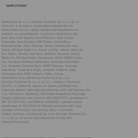
zapewnić jak najlepsze funkcjonowanie serwisu i odpowiednie
MAPA STRONY
dostosowanie usług, świadczonych w ramach serwisu do potrzeb
użytkownika. Zasady świadczenia usług w serwisie określa
regulamin serwisu.
Więcej informacji na temat stosowania technologii cookies w
serwisie dostępne jest w Polityce Cookies.
Polityka Cookies serwisów
internetowych spółki Rankomat.pl Sp. z
o.o. (dawniej: Rankomat Sp. z o. o. Sp.
k.)
Rankomat.pl Sp. z o.o. (dawniej: Rankomat Sp. z o. o. Sp. k.), z
siedzibą w Warszawie (01-141), ul. Wolska 88, wpisana do rejestru
przedsiębiorców Krajowego Rejestru Sądowego prowadzonego
przez Sąd Rejonowy dla m.st. Warszawy w Warszawie, XIII
Wydział Gospodarczy Krajowego Rejestru Sądowego, pod
numerem KRS 0000877277, posiadająca nr NIP: 527-275-18-81,
oraz REGON: 363096183, zwana dalej "Rankomat" wykorzystuje
na swoich stronach internetowych technologię "cookies".
Zasady wykorzystania informacji dostarczonych przez
użytkownika w ramach technologii cookies w trakcie korzystania
ze stron internetowych i Rankomat określa niniejszy dokument.
Każdy użytkownik serwisów Rankomat proszony jest o
zapoznanie się z niniejszym dokumentem i zawartymi w nim
informacjami.