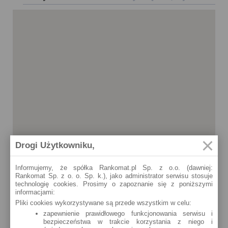
Drogi Użytkowniku,
Informujemy, że spółka Rankomat.pl Sp. z o.o. (dawniej:
Rankomat Sp. z o. o. Sp. k.), jako administrator serwisu stosuje
technologię cookies. Prosimy o zapoznanie się z poniższymi
informacjami:
Pliki cookies wykorzystywane są przede wszystkim w celu:
zapewnienie prawidłowego funkcjonowania serwisu i
bezpieczeństwa w trakcie korzystania z niego i