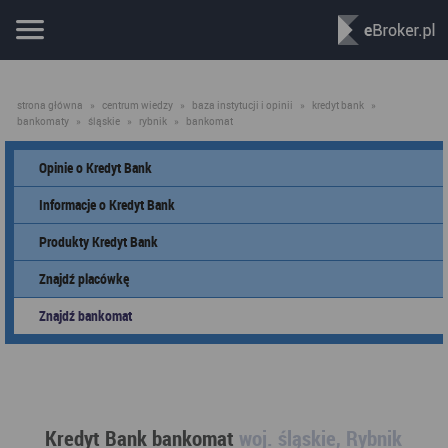
strona główna
»
centrum wiedzy
»
baza instytucji i opinii
»
kredyt bank
»
bankomaty
»
śląskie
»
rybnik
»
bankomat
Opinie o Kredyt Bank
Informacje o Kredyt Bank
Produkty Kredyt Bank
Znajdź placówkę
Znajdź bankomat
Kredyt Bank bankomat
woj. śląskie, Rybnik