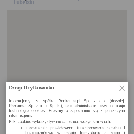
Lubelski
Drogi Użytkowniku,
Informujemy, że spółka Rankomat.pl Sp. z o.o. (dawniej:
Rankomat Sp. z o. o. Sp. k.), jako administrator serwisu stosuje
technologię cookies. Prosimy o zapoznanie się z poniższymi
informacjami:
Pliki cookies wykorzystywane są przede wszystkim w celu:
zapewnienie prawidłowego funkcjonowania serwisu i
bezpieczeństwa w trakcie korzystania z niego i