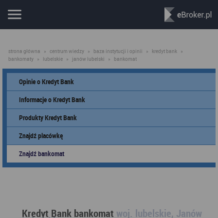
strona główna
»
centrum wiedzy
»
baza instytucji i opinii
»
kredyt bank
»
bankomaty
»
lubelskie
»
janów lubelski
»
bankomat
Opinie o Kredyt Bank
Informacje o Kredyt Bank
Produkty Kredyt Bank
Znajdź placówkę
Znajdź bankomat
Kredyt Bank bankomat
woj. lubelskie, Janów