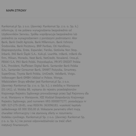
zapewnić jak najlepsze funkcjonowanie serwisu i odpowiednie
dostosowanie usług, świadczonych w ramach serwisu do potrzeb
MAPA STRONY
użytkownika. Zasady świadczenia usług w serwisie określa
regulamin serwisu.
Więcej informacji na temat stosowania technologii cookies w
serwisie dostępne jest w Polityce Cookies.
Polityka Cookies serwisów
internetowych spółki Rankomat.pl Sp. z
o.o. (dawniej: Rankomat Sp. z o. o. Sp.
k.)
Rankomat.pl Sp. z o.o. (dawniej: Rankomat Sp. z o. o. Sp. k.), z
siedzibą w Warszawie (01-141), ul. Wolska 88, wpisana do rejestru
przedsiębiorców Krajowego Rejestru Sądowego prowadzonego
przez Sąd Rejonowy dla m.st. Warszawy w Warszawie, XIII
Wydział Gospodarczy Krajowego Rejestru Sądowego, pod
numerem KRS 0000877277, posiadająca nr NIP: 527-275-18-81,
oraz REGON: 363096183, zwana dalej "Rankomat" wykorzystuje
na swoich stronach internetowych technologię "cookies".
Zasady wykorzystania informacji dostarczonych przez
użytkownika w ramach technologii cookies w trakcie korzystania
ze stron internetowych i Rankomat określa niniejszy dokument.
Każdy użytkownik serwisów Rankomat proszony jest o
zapoznanie się z niniejszym dokumentem i zawartymi w nim