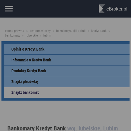
strona główna
»
centrum wiedzy
»
baza instytucji i opinii
»
kredyt bank
»
bankomaty
»
lubelskie
»
lublin
Opinie o Kredyt Bank
Informacje o Kredyt Bank
Produkty Kredyt Bank
Znajdź placówkę
Znajdź bankomat
Bankomaty Kredyt Bank
woj. lubelskie, Lublin