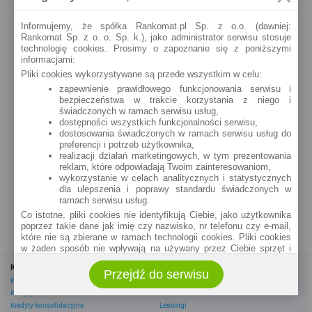
szczegóły »
Informujemy, że spółka Rankomat.pl Sp. z o.o. (dawniej:
Rankomat Sp. z o. o. Sp. k.), jako administrator serwisu stosuje
Lublin
technologię cookies. Prosimy o zapoznanie się z poniższymi
Jutrzenki 24a (24h)
informacjami:
szczegóły »
Pliki cookies wykorzystywane są przede wszystkim w celu:
zapewnienie prawidłowego funkcjonowania serwisu i
Lublin
bezpieczeństwa w trakcie korzystania z niego i
Krakowskie Przedmieście 37 (24h)
świadczonych w ramach serwisu usług,
dostępności wszystkich funkcjonalności serwisu,
szczegóły »
dostosowania świadczonych w ramach serwisu usług do
preferencji i potrzeb użytkownika,
Lublin
realizacji działań marketingowych, w tym prezentowania
Zana 39 (24h)
reklam, które odpowiadają Twoim zainteresowaniom,
wykorzystanie w celach analitycznych i statystycznych
szczegóły »
dla ulepszenia i poprawy standardu świadczonych w
ramach serwisu usług.
Co istotne, pliki cookies nie identyfikują Ciebie, jako użytkownika
poprzez takie dane jak imię czy nazwisko, nr telefonu czy e-mail,
które nie są zbierane w ramach technologii cookies. Pliki cookies
w żaden sposób nie wpływają na używany przez Ciebie sprzęt i
oprogramowanie.
Kredyty
Dla firm
Przejdź do serwisu
Zakres wykorzystywania plików cookies możliwy jest do
Kredyty gotówkowe
Kredyty firmowe
określenia w ustawieniach przeglądarki każdego użytkownika. Bez
Kredyty hipoteczne
Konta firmowe
wprowadzenia zmian ustawień, informacje w plikach cookies mogą
Kredyty konsolidacyjne
Leasingi
być zapisywane w pamięci Twojego urządzenia.