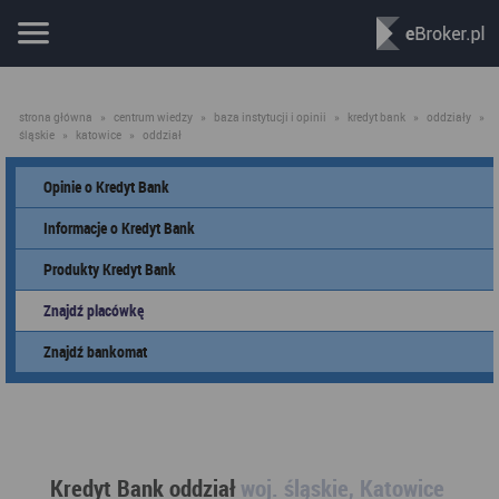
strona główna
»
centrum wiedzy
»
baza instytucji i opinii
»
kredyt bank
»
oddziały
»
śląskie
»
katowice
»
oddział
Opinie o Kredyt Bank
Informacje o Kredyt Bank
Produkty Kredyt Bank
Znajdź placówkę
Znajdź bankomat
Kredyt Bank oddział
woj. śląskie, Katowice