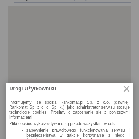
Drogi Użytkowniku,
Informujemy, że spółka Rankomat.pl Sp. z o.o. (dawniej:
Rankomat Sp. z o. o. Sp. k.), jako administrator serwisu stosuje
technologię cookies. Prosimy o zapoznanie się z poniższymi
informacjami:
Pliki cookies wykorzystywane są przede wszystkim w celu:
zapewnienie prawidłowego funkcjonowania serwisu i
bezpieczeństwa w trakcie korzystania z niego i