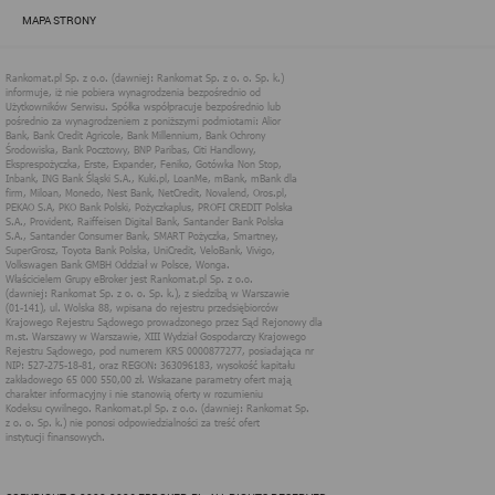
zapewnić jak najlepsze funkcjonowanie serwisu i odpowiednie
MAPA STRONY
dostosowanie usług, świadczonych w ramach serwisu do potrzeb
użytkownika. Zasady świadczenia usług w serwisie określa
regulamin serwisu.
Więcej informacji na temat stosowania technologii cookies w
serwisie dostępne jest w Polityce Cookies.
Polityka Cookies serwisów
internetowych spółki Rankomat.pl Sp. z
o.o. (dawniej: Rankomat Sp. z o. o. Sp.
k.)
Rankomat.pl Sp. z o.o. (dawniej: Rankomat Sp. z o. o. Sp. k.), z
siedzibą w Warszawie (01-141), ul. Wolska 88, wpisana do rejestru
przedsiębiorców Krajowego Rejestru Sądowego prowadzonego
przez Sąd Rejonowy dla m.st. Warszawy w Warszawie, XIII
Wydział Gospodarczy Krajowego Rejestru Sądowego, pod
numerem KRS 0000877277, posiadająca nr NIP: 527-275-18-81,
oraz REGON: 363096183, zwana dalej "Rankomat" wykorzystuje
na swoich stronach internetowych technologię "cookies".
Zasady wykorzystania informacji dostarczonych przez
użytkownika w ramach technologii cookies w trakcie korzystania
ze stron internetowych i Rankomat określa niniejszy dokument.
Każdy użytkownik serwisów Rankomat proszony jest o
zapoznanie się z niniejszym dokumentem i zawartymi w nim
informacjami.