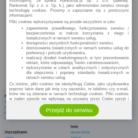
Informujemy, że spółka Rankomat.pl Sp. z o.o. (dawniej:
Rankomat Sp. z o. o. Sp. k.), jako administrator serwisu stosuje
technologię cookies. Prosimy o zapoznanie się z poniższymi
informacjami:
Pliki cookies wykorzystywane są przede wszystkim w celu:
zapewnienie prawidłowego funkcjonowania serwisu i
bezpieczeństwa w trakcie korzystania z niego i
świadczonych w ramach serwisu usług,
dostępności wszystkich funkcjonalności serwisu,
dostosowania świadczonych w ramach serwisu usług do
preferencji i potrzeb użytkownika,
realizacji działań marketingowych, w tym prezentowania
reklam, które odpowiadają Twoim zainteresowaniom,
wykorzystanie w celach analitycznych i statystycznych
dla ulepszenia i poprawy standardu świadczonych w
ramach serwisu usług.
Co istotne, pliki cookies nie identyfikują Ciebie, jako użytkownika
poprzez takie dane jak imię czy nazwisko, nr telefonu czy e-mail,
które nie są zbierane w ramach technologii cookies. Pliki cookies
Kredyty
Dla firm
w żaden sposób nie wpływają na używany przez Ciebie sprzęt i
Kredyty gotówkowe
Kredyty firmowe
oprogramowanie.
Kredyty hipoteczne
Konta firmowe
Przejdź do serwisu
Zakres wykorzystywania plików cookies możliwy jest do
Kredyty konsolidacyjne
Leasingi
określenia w ustawieniach przeglądarki każdego użytkownika. Bez
Kredyty na samochód
wprowadzenia zmian ustawień, informacje w plikach cookies mogą
być zapisywane w pamięci Twojego urządzenia.
Inne
Administratorem danych pozyskiwanych w technologii cookies jest
Oszczędzanie
eBroker Ekstra
spółka Rankomat.pl Sp. z o.o. (dawniej: Rankomat Sp. z o. o. Sp.
Lokaty
Artykuły