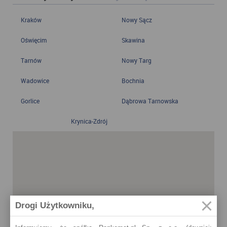
Kraków
Nowy Sącz
Oświęcim
Skawina
Tarnów
Nowy Targ
Wadowice
Bochnia
Gorlice
Dąbrowa Tarnowska
Krynica-Zdrój
Drogi Użytkowniku,