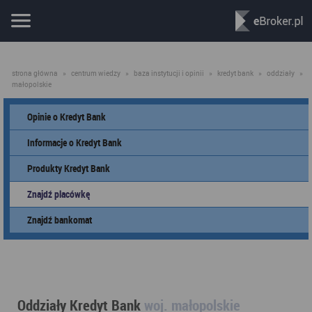
strona główna
»
centrum wiedzy
»
baza instytucji i opinii
»
kredyt bank
»
oddziały
»
małopolskie
Opinie o Kredyt Bank
Informacje o Kredyt Bank
Produkty Kredyt Bank
Znajdź placówkę
Znajdź bankomat
Oddziały Kredyt Bank
woj. małopolskie