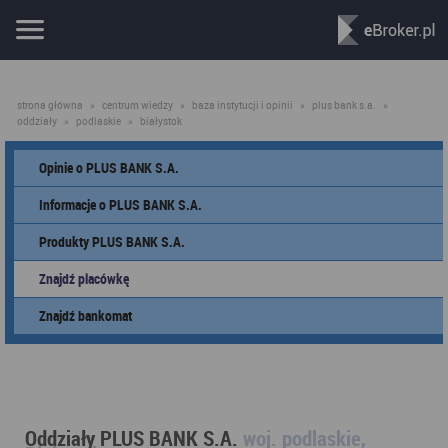
strona główna
»
centrum wiedzy
»
baza instytucji i opinii
»
plus bank s.a.
»
oddziały
»
podlaskie
»
białystok
Opinie o PLUS BANK S.A.
Informacje o PLUS BANK S.A.
Produkty PLUS BANK S.A.
Znajdź placówkę
Znajdź bankomat
Oddziały PLUS BANK S.A.
woj. podlaskie,