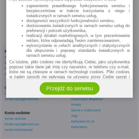
Al. J. Piłsudskiego 11/3
zapewnienie prawidłowego funkcjonowania serwisu i
bezpieczeństwa w trakcie korzystania z niego i
zobacz na mapie »
świadczonych w ramach serwisu usług,
dostępności wszystkich funkcjonalności serwisu,
dostosowania świadczonych w ramach serwisu usług do
preferencji i potrzeb użytkownika,
realizacji działań marketingowych, w tym prezentowania
reklam, które odpowiadają Twoim zainteresowaniom,
wykorzystanie w celach analitycznych i statystycznych
dla ulepszenia i poprawy standardu świadczonych w
Kredyty
Dla firm
ramach serwisu usług.
Kredyty gotówkowe
Kredyty firmowe
Co istotne, pliki cookies nie identyfikują Ciebie, jako użytkownika
Kredyty hipoteczne
Konta firmowe
poprzez takie dane jak imię czy nazwisko, nr telefonu czy e-mail,
Kredyty konsolidacyjne
Leasingi
które nie są zbierane w ramach technologii cookies. Pliki cookies
Kredyty na samochód
w żaden sposób nie wpływają na używany przez Ciebie sprzęt i
oprogramowanie.
Inne
Oszczędzanie
Przejdź do serwisu
eBroker Ekstra
Zakres wykorzystywania plików cookies możliwy jest do
określenia w ustawieniach przeglądarki każdego użytkownika. Bez
Lokaty
Artykuły
wprowadzenia zmian ustawień, informacje w plikach cookies mogą
Konta oszczędnościowe
Odpowiedzi ekspertów
być zapisywane w pamięci Twojego urządzenia.
Porady
Administratorem danych pozyskiwanych w technologii cookies jest
Opinie o instytucjach
Konta osobiste
spółka Rankomat.pl Sp. z o.o. (dawniej: Rankomat Sp. z o. o. Sp.
Tagi
Konta osobiste
k.) z siedzibą w Warszawie, ul. Wolska 88, 01 - 141 Warszawa.
Kalkulator OC AC
Konta oszczędnościowe
Możesz jako użytkownik w każdym czasie skontaktować się z
Kalkulatory
administratorem pod adresem bok@ebroker.pl, jak również wyrazić
Konta młodzieżowe
sprzeciwu wobec działań administratora.