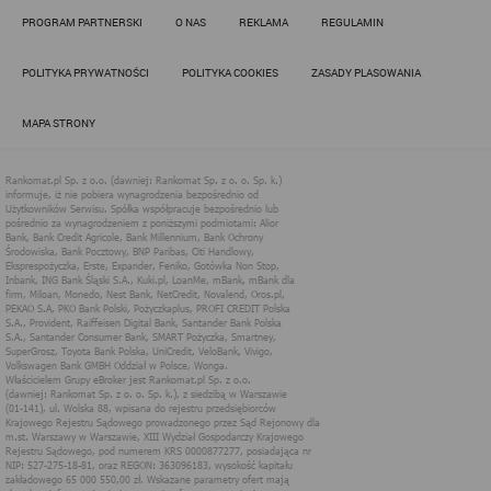
Działania administratora podejmowane są zgodnie z
PROGRAM PARTNERSKI
O NAS
REKLAMA
REGULAMIN
obowiązującym prawem (zgodnie z tzw. RODO) w ramach tzw.
uzasadnionego interesu administratora danych, po to, aby
zapewnić jak najlepsze funkcjonowanie serwisu i odpowiednie
POLITYKA PRYWATNOŚCI
POLITYKA COOKIES
ZASADY PLASOWANIA
dostosowanie usług, świadczonych w ramach serwisu do potrzeb
użytkownika. Zasady świadczenia usług w serwisie określa
regulamin serwisu.
MAPA STRONY
Więcej informacji na temat stosowania technologii cookies w
serwisie dostępne jest w Polityce Cookies.
Polityka Cookies serwisów
internetowych spółki Rankomat.pl Sp. z
o.o. (dawniej: Rankomat Sp. z o. o. Sp.
k.)
Rankomat.pl Sp. z o.o. (dawniej: Rankomat Sp. z o. o. Sp. k.), z
siedzibą w Warszawie (01-141), ul. Wolska 88, wpisana do rejestru
przedsiębiorców Krajowego Rejestru Sądowego prowadzonego
przez Sąd Rejonowy dla m.st. Warszawy w Warszawie, XIII
Wydział Gospodarczy Krajowego Rejestru Sądowego, pod
numerem KRS 0000877277, posiadająca nr NIP: 527-275-18-81,
oraz REGON: 363096183, zwana dalej "Rankomat" wykorzystuje
na swoich stronach internetowych technologię "cookies".
Zasady wykorzystania informacji dostarczonych przez
użytkownika w ramach technologii cookies w trakcie korzystania
ze stron internetowych i Rankomat określa niniejszy dokument.