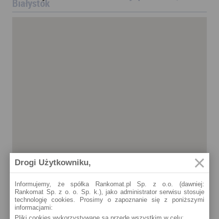
Białystok
Drogi Użytkowniku,
Informujemy, że spółka Rankomat.pl Sp. z o.o. (dawniej:
Rankomat Sp. z o. o. Sp. k.), jako administrator serwisu stosuje
technologię cookies. Prosimy o zapoznanie się z poniższymi
informacjami:
Pliki cookies wykorzystywane są przede wszystkim w celu:
Białystok