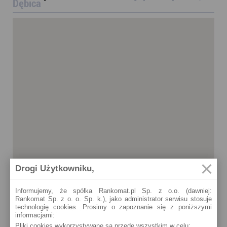
Dębica
Drogi Użytkowniku,
Informujemy, że spółka Rankomat.pl Sp. z o.o. (dawniej:
Rankomat Sp. z o. o. Sp. k.), jako administrator serwisu stosuje
technologię cookies. Prosimy o zapoznanie się z poniższymi
informacjami:
Pliki cookies wykorzystywane są przede wszystkim w celu:
Dębica