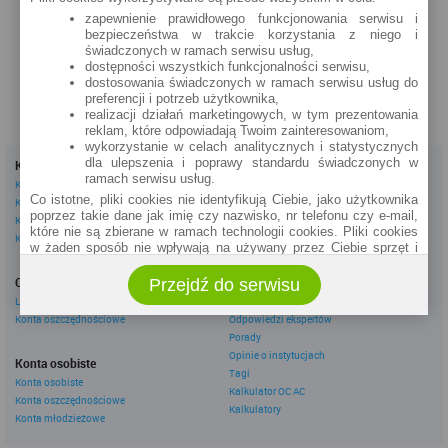
Rynek 10a
zapewnienie prawidłowego funkcjonowania serwisu i
bezpieczeństwa w trakcie korzystania z niego i
zobacz na mapie »
świadczonych w ramach serwisu usług,
dostępności wszystkich funkcjonalności serwisu,
dostosowania świadczonych w ramach serwisu usług do
preferencji i potrzeb użytkownika,
realizacji działań marketingowych, w tym prezentowania
reklam, które odpowiadają Twoim zainteresowaniom,
wykorzystanie w celach analitycznych i statystycznych
dla ulepszenia i poprawy standardu świadczonych w
Kredyty
Dla firm
ramach serwisu usług.
Kredyty gotówkowe
Kredyty firmowe
Co istotne, pliki cookies nie identyfikują Ciebie, jako użytkownika
Kredyty hipoteczne
Konta firmowe
poprzez takie dane jak imię czy nazwisko, nr telefonu czy e-mail,
Kredyty konsolidacyjne
Leasingi
które nie są zbierane w ramach technologii cookies. Pliki cookies
Kredyty na samochód
w żaden sposób nie wpływają na używany przez Ciebie sprzęt i
oprogramowanie.
Inne
Oszczędzanie
Przejdź do serwisu
eBroker Ekstra
Zakres wykorzystywania plików cookies możliwy jest do
określenia w ustawieniach przeglądarki każdego użytkownika. Bez
Lokaty
Artykuły
wprowadzenia zmian ustawień, informacje w plikach cookies mogą
Konta oszczędnościowe
Odpowiedzi ekspertów
być zapisywane w pamięci Twojego urządzenia.
Porady
Administratorem danych pozyskiwanych w technologii cookies jest
Opinie o instytucjach
Konta osobiste
spółka Rankomat.pl Sp. z o.o. (dawniej: Rankomat Sp. z o. o. Sp.
Tagi
Konta osobiste
k.) z siedzibą w Warszawie, ul. Wolska 88, 01 - 141 Warszawa.
Kalkulator OC AC
Konta oszczędnościowe
Możesz jako użytkownik w każdym czasie skontaktować się z
Kalkulatory
administratorem pod adresem bok@ebroker.pl, jak również wyrazić
Konta młodzieżowe
sprzeciwu wobec działań administratora.