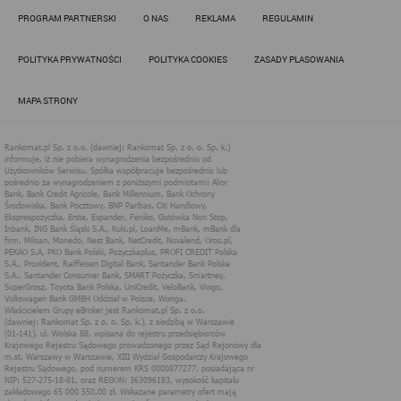
Działania administratora podejmowane są zgodnie z
PROGRAM PARTNERSKI
O NAS
REKLAMA
REGULAMIN
obowiązującym prawem (zgodnie z tzw. RODO) w ramach tzw.
uzasadnionego interesu administratora danych, po to, aby
zapewnić jak najlepsze funkcjonowanie serwisu i odpowiednie
POLITYKA PRYWATNOŚCI
POLITYKA COOKIES
ZASADY PLASOWANIA
dostosowanie usług, świadczonych w ramach serwisu do potrzeb
użytkownika. Zasady świadczenia usług w serwisie określa
regulamin serwisu.
MAPA STRONY
Więcej informacji na temat stosowania technologii cookies w
serwisie dostępne jest w Polityce Cookies.
Polityka Cookies serwisów
internetowych spółki Rankomat.pl Sp. z
o.o. (dawniej: Rankomat Sp. z o. o. Sp.
k.)
Rankomat.pl Sp. z o.o. (dawniej: Rankomat Sp. z o. o. Sp. k.), z
siedzibą w Warszawie (01-141), ul. Wolska 88, wpisana do rejestru
przedsiębiorców Krajowego Rejestru Sądowego prowadzonego
przez Sąd Rejonowy dla m.st. Warszawy w Warszawie, XIII
Wydział Gospodarczy Krajowego Rejestru Sądowego, pod
numerem KRS 0000877277, posiadająca nr NIP: 527-275-18-81,
oraz REGON: 363096183, zwana dalej "Rankomat" wykorzystuje
na swoich stronach internetowych technologię "cookies".
Zasady wykorzystania informacji dostarczonych przez
użytkownika w ramach technologii cookies w trakcie korzystania
ze stron internetowych i Rankomat określa niniejszy dokument.