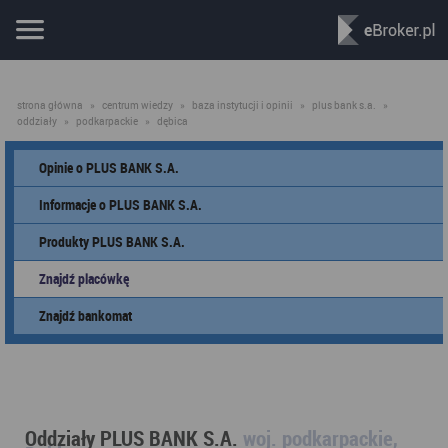
strona główna
»
centrum wiedzy
»
baza instytucji i opinii
»
plus bank s.a.
»
oddziały
»
podkarpackie
»
dębica
Opinie o PLUS BANK S.A.
Informacje o PLUS BANK S.A.
Produkty PLUS BANK S.A.
Znajdź placówkę
Znajdź bankomat
Oddziały PLUS BANK S.A.
woj. podkarpackie,