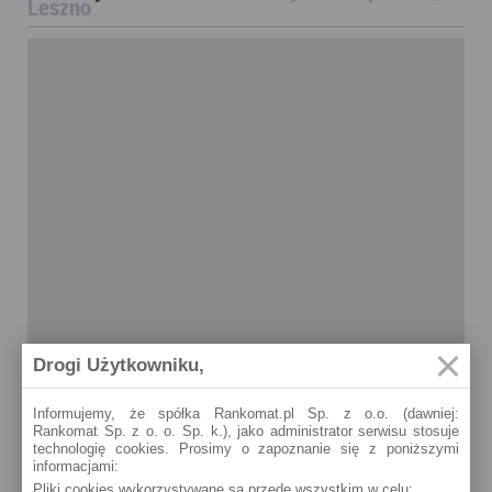
Leszno
Drogi Użytkowniku,
Informujemy, że spółka Rankomat.pl Sp. z o.o. (dawniej:
Rankomat Sp. z o. o. Sp. k.), jako administrator serwisu stosuje
technologię cookies. Prosimy o zapoznanie się z poniższymi
informacjami:
Pliki cookies wykorzystywane są przede wszystkim w celu:
Leszno