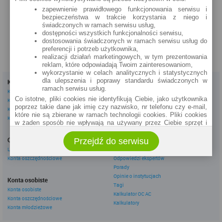
Wolności 2
zapewnienie prawidłowego funkcjonowania serwisu i
bezpieczeństwa w trakcie korzystania z niego i
zobacz na mapie »
świadczonych w ramach serwisu usług,
dostępności wszystkich funkcjonalności serwisu,
dostosowania świadczonych w ramach serwisu usług do
preferencji i potrzeb użytkownika,
realizacji działań marketingowych, w tym prezentowania
reklam, które odpowiadają Twoim zainteresowaniom,
wykorzystanie w celach analitycznych i statystycznych
dla ulepszenia i poprawy standardu świadczonych w
Kredyty
Dla firm
ramach serwisu usług.
Kredyty gotówkowe
Kredyty firmowe
Co istotne, pliki cookies nie identyfikują Ciebie, jako użytkownika
Kredyty hipoteczne
Konta firmowe
poprzez takie dane jak imię czy nazwisko, nr telefonu czy e-mail,
Kredyty konsolidacyjne
Leasingi
które nie są zbierane w ramach technologii cookies. Pliki cookies
Kredyty na samochód
w żaden sposób nie wpływają na używany przez Ciebie sprzęt i
oprogramowanie.
Inne
Oszczędzanie
Przejdź do serwisu
eBroker Ekstra
Zakres wykorzystywania plików cookies możliwy jest do
określenia w ustawieniach przeglądarki każdego użytkownika. Bez
Lokaty
Artykuły
wprowadzenia zmian ustawień, informacje w plikach cookies mogą
Konta oszczędnościowe
Odpowiedzi ekspertów
być zapisywane w pamięci Twojego urządzenia.
Porady
Administratorem danych pozyskiwanych w technologii cookies jest
Opinie o instytucjach
Konta osobiste
spółka Rankomat.pl Sp. z o.o. (dawniej: Rankomat Sp. z o. o. Sp.
Tagi
Konta osobiste
k.) z siedzibą w Warszawie, ul. Wolska 88, 01 - 141 Warszawa.
Kalkulator OC AC
Konta oszczędnościowe
Możesz jako użytkownik w każdym czasie skontaktować się z
Kalkulatory
administratorem pod adresem bok@ebroker.pl, jak również wyrazić
Konta młodzieżowe
sprzeciwu wobec działań administratora.