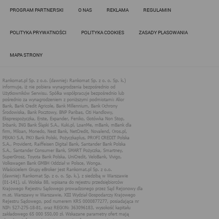
Działania administratora podejmowane są zgodnie z
PROGRAM PARTNERSKI
O NAS
REKLAMA
REGULAMIN
obowiązującym prawem (zgodnie z tzw. RODO) w ramach tzw.
uzasadnionego interesu administratora danych, po to, aby
zapewnić jak najlepsze funkcjonowanie serwisu i odpowiednie
POLITYKA PRYWATNOŚCI
POLITYKA COOKIES
ZASADY PLASOWANIA
dostosowanie usług, świadczonych w ramach serwisu do potrzeb
użytkownika. Zasady świadczenia usług w serwisie określa
regulamin serwisu.
MAPA STRONY
Więcej informacji na temat stosowania technologii cookies w
serwisie dostępne jest w Polityce Cookies.
Polityka Cookies serwisów
internetowych spółki Rankomat.pl Sp. z
o.o. (dawniej: Rankomat Sp. z o. o. Sp.
k.)
Rankomat.pl Sp. z o.o. (dawniej: Rankomat Sp. z o. o. Sp. k.), z
siedzibą w Warszawie (01-141), ul. Wolska 88, wpisana do rejestru
przedsiębiorców Krajowego Rejestru Sądowego prowadzonego
przez Sąd Rejonowy dla m.st. Warszawy w Warszawie, XIII
Wydział Gospodarczy Krajowego Rejestru Sądowego, pod
numerem KRS 0000877277, posiadająca nr NIP: 527-275-18-81,
oraz REGON: 363096183, zwana dalej "Rankomat" wykorzystuje
na swoich stronach internetowych technologię "cookies".
Zasady wykorzystania informacji dostarczonych przez
użytkownika w ramach technologii cookies w trakcie korzystania
ze stron internetowych i Rankomat określa niniejszy dokument.