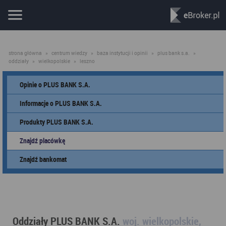
strona główna
»
centrum wiedzy
»
baza instytucji i opinii
»
plus bank s.a.
»
oddziały
»
wielkopolskie
»
leszno
Opinie o PLUS BANK S.A.
Informacje o PLUS BANK S.A.
Produkty PLUS BANK S.A.
Znajdź placówkę
Znajdź bankomat
Oddziały PLUS BANK S.A.
woj. wielkopolskie,