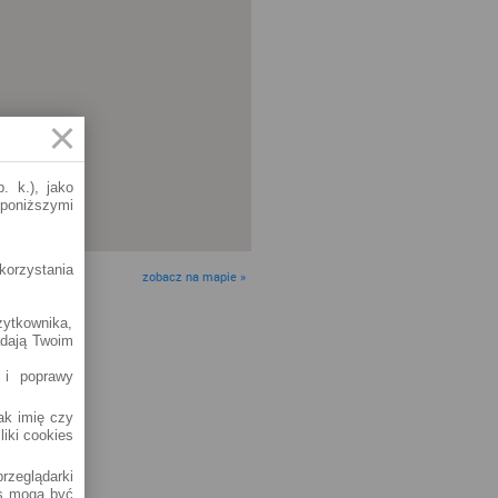
. k.), jako
 poniższymi
korzystania
zobacz na mapie »
żytkownika,
adają Twoim
 i poprawy
jak imię czy
liki cookies
rzeglądarki
es mogą być