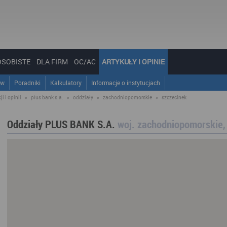
OSOBISTE
DLA FIRM
OC/AC
ARTYKUŁY I OPINIE
ów
Poradniki
Kalkulatory
Informacje o instytucjach
i i opinii
»
plus bank s.a.
»
oddziały
»
zachodniopomorskie
»
szczecinek
Oddziały PLUS BANK S.A.
woj. zachodniopomorskie,