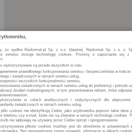
żytkowniku,
y, że spółka Rankomat.pl Sp. z o.o. (dawniej: Rankomat Sp. z o. o. Sp
tor serwisu stosuje technologię cookies. Prosimy o zapoznanie się z
i:
ies wykorzystywane są przede wszystkim w celu:
apewnienie prawidłowego funkcjonowania serwisu i bezpieczeństwa w trakcie 
Szczecinek
Wyszyńskiego 45
 niego i świadczonych w ramach serwisu usług,
ostępności wszystkich funkcjonalności serwisu,
ostosowania świadczonych w ramach serwisu usług do preferencji i potrzeb u
ealizacji działań marketingowych, w tym prezentowania reklam, które odpowi
ainteresowaniom,
ykorzystanie w celach analitycznych i statystycznych dla ulepszenia
tandardu świadczonych w ramach serwisu usług.
 pliki cookies nie identyfikują Ciebie, jako użytkownika poprzez takie dane 
r telefonu czy e-mail, które nie są zbierane w ramach technologii cookies. P
osób nie wpływają na używany przez Ciebie sprzęt i oprogramowanie.
orzystywania plików cookies możliwy jest do określenia w ustawieniach p
ytkownika. Bez wprowadzenia zmian ustawień, informacje w plikach cooki