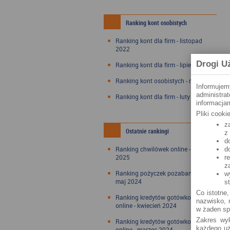
Ranking kont osobistych
Ranking kont dla firm - listopad
2022
Drogi U
Ranking kont dla firm - lipiec 2022
Ranking kont osobistych - maj 2022
Informujem
administra
Ranking kont dla firm - luty 2022
informacjam
Pliki cook
z
Ostatnie rankingi
z
d
Ranking chwilówek online - styczeń
d
2025
r
z
Ranking pożyczek pozabankowych -
w
maj 2024
s
Co istotne,
Ranking kredytów gotówkowych
nazwisko, n
online - kwiecień 2024
w żaden sp
Zakres wyk
Ranking kredytów gotówkowych
każdego uż
online - marzec 2024