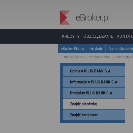
KREDYTY
OSZCZĘDZANIE
KONTA 
eBroker Ekstra
Artykuły
Opinie ekspert
strona główna
»
centrum wiedzy
»
baza instytucj
Opinie o PLUS BANK S.A.
Informacje o PLUS BANK S.A.
Produkty PLUS BANK S.A.
Znajdź placówkę
Znajdź bankomat