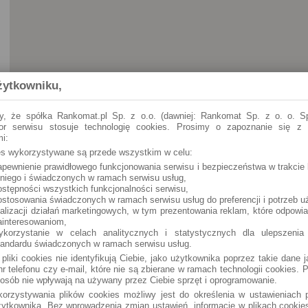
żytkowniku,
y, że spółka Rankomat.pl Sp. z o.o. (dawniej: Rankomat Sp. z o. o. Sp
tor serwisu stosuje technologię cookies. Prosimy o zapoznanie się z
i:
ies wykorzystywane są przede wszystkim w celu:
apewnienie prawidłowego funkcjonowania serwisu i bezpieczeństwa w trakcie 
Gorzów Wielkopolski
30 Stycznia 27
 niego i świadczonych w ramach serwisu usług,
ostępności wszystkich funkcjonalności serwisu,
ostosowania świadczonych w ramach serwisu usług do preferencji i potrzeb u
ealizacji działań marketingowych, w tym prezentowania reklam, które odpowi
ainteresowaniom,
ykorzystanie w celach analitycznych i statystycznych dla ulepszenia
tandardu świadczonych w ramach serwisu usług.
 pliki cookies nie identyfikują Ciebie, jako użytkownika poprzez takie dane 
r telefonu czy e-mail, które nie są zbierane w ramach technologii cookies. P
osób nie wpływają na używany przez Ciebie sprzęt i oprogramowanie.
orzystywania plików cookies możliwy jest do określenia w ustawieniach p
ytkownika. Bez wprowadzenia zmian ustawień, informacje w plikach cooki