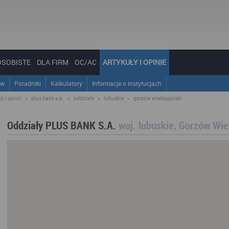
OSOBISTE
DLA FIRM
OC/AC
ARTYKUŁY I OPINIE
ów
Poradniki
Kalkulatory
Informacje o instytucjach
i i opinii
»
plus bank s.a.
»
oddziały
»
lubuskie
»
gorzów wielkopolski
Oddziały PLUS BANK S.A.
woj. lubuskie, Gorzów Wie