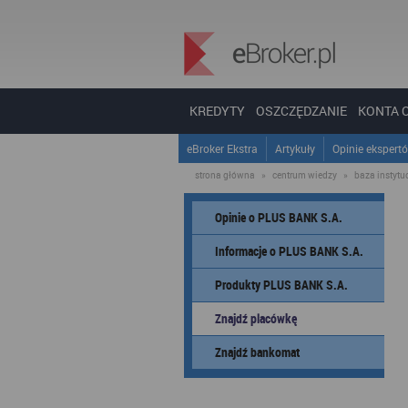
KREDYTY
OSZCZĘDZANIE
KONTA 
eBroker Ekstra
Artykuły
Opinie ekspert
strona główna
»
centrum wiedzy
»
baza instytucj
Opinie o PLUS BANK S.A.
Informacje o PLUS BANK S.A.
Produkty PLUS BANK S.A.
Znajdź placówkę
Znajdź bankomat