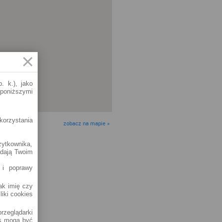
. k.), jako
 poniższymi
korzystania
zobacz na mapie »
żytkownika,
adają Twoim
 i poprawy
jak imię czy
liki cookies
rzeglądarki
es mogą być