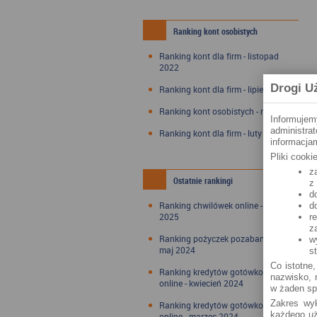
Ranking kont osobistych
Ranking kont dla firm - listopad
2022
Drogi U
Ranking kont dla firm - lipiec 2022
Ranking kont osobistych - maj 2022
Informujem
administra
Ranking kont dla firm - luty 2022
informacjam
Pliki cook
z
Ostatnie rankingi
z
d
Ranking chwilówek online - styczeń
d
2025
r
z
Ranking pożyczek pozabankowych -
w
maj 2024
s
Co istotne,
Ranking kredytów gotówkowych
nazwisko, n
online - kwiecień 2024
w żaden sp
Zakres wyk
Ranking kredytów gotówkowych
każdego uż
online - marzec 2024