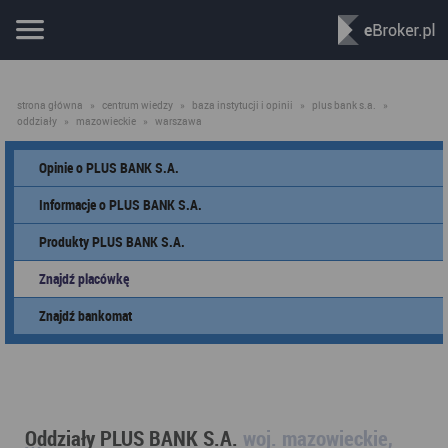
strona główna
»
centrum wiedzy
»
baza instytucji i opinii
»
plus bank s.a.
»
oddziały
»
mazowieckie
»
warszawa
Opinie o PLUS BANK S.A.
Informacje o PLUS BANK S.A.
Produkty PLUS BANK S.A.
Znajdź placówkę
Znajdź bankomat
Oddziały PLUS BANK S.A.
woj. mazowieckie,