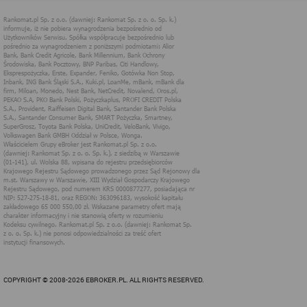
przedsiębiorców Krajowego Rejestru Sądowego prowadzonego
przez Sąd Rejonowy dla m.st. Warszawy w Warszawie, XIII
Wydział Gospodarczy Krajowego Rejestru Sądowego, pod
numerem KRS 0000877277, posiadająca nr NIP: 527-275-18-81,
oraz REGON: 363096183, zwana dalej "Rankomat" wykorzystuje
na swoich stronach internetowych technologię "cookies".
Zasady wykorzystania informacji dostarczonych przez
użytkownika w ramach technologii cookies w trakcie korzystania
ze stron internetowych i Rankomat określa niniejszy dokument.
Każdy użytkownik serwisów Rankomat proszony jest o
zapoznanie się z niniejszym dokumentem i zawartymi w nim
informacjami.
Rankomat używa na stronach internetowych swoich serwisów
technologii cookies (tj. plików tekstowych, tzw. ciasteczek) i
innych podobnych technologii do zapisywania informacji o
sposobie korzystania przez użytkownika z tych stron
internetowych.
Każdy użytkownik ma prawo wyboru w zakresie udostępniania
informacji, które go dotyczą.
1. Pliki "cookies"
Pliki typu "cookies" ("ciasteczka"), to informacje, zapisywane
przez przeglądarkę użytkownika, obejmujące zawartość tekstową
które mogą zawierać dane osobowe w postaci adresu IP
COPYRIGHT © 2008-2026 EBROKER.PL. ALL RIGHTS RESERVED.
komputera oraz unikalnego identyfikatora urządzenia zapisanego w
pliku. Pliki te nie są przechowywane na serwerach spółki, a dane z
nich są odczytywane jedynie podczas wizyty na stronie. Dzięki