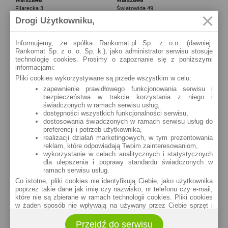
Filarecka 3
Światowida 49
Drogi Użytkowniku,
zobacz na mapie »
zobacz na mapie »
Warszawa
Warszawa
Informujemy, że spółka Rankomat.pl Sp. z o.o. (dawniej:
Wrocławska 21/III
KEN 98
Rankomat Sp. z o. o. Sp. k.), jako administrator serwisu stosuje
technologię cookies. Prosimy o zapoznanie się z poniższymi
zobacz na mapie »
zobacz na mapie »
informacjami:
Pliki cookies wykorzystywane są przede wszystkim w celu:
Warszawa
Warszawa
Jana Pawła II 61
Bora Komorowskiego 35
zapewnienie prawidłowego funkcjonowania serwisu i
bezpieczeństwa w trakcie korzystania z niego i
zobacz na mapie »
zobacz na mapie »
świadczonych w ramach serwisu usług,
dostępności wszystkich funkcjonalności serwisu,
Warszawa
Warszawa
dostosowania świadczonych w ramach serwisu usług do
Zwycięzców 32
Targowa 43
preferencji i potrzeb użytkownika,
realizacji działań marketingowych, w tym prezentowania
zobacz na mapie »
zobacz na mapie »
reklam, które odpowiadają Twoim zainteresowaniom,
wykorzystanie w celach analitycznych i statystycznych
Warszawa
Warszawa
dla ulepszenia i poprawy standardu świadczonych w
Świętokrzyska 16
Ostrobramska 77
ramach serwisu usług.
zobacz na mapie »
zobacz na mapie »
Co istotne, pliki cookies nie identyfikują Ciebie, jako użytkownika
poprzez takie dane jak imię czy nazwisko, nr telefonu czy e-mail,
które nie są zbierane w ramach technologii cookies. Pliki cookies
w żaden sposób nie wpływają na używany przez Ciebie sprzęt i
oprogramowanie.
Przejdź do serwisu
Zakres wykorzystywania plików cookies możliwy jest do